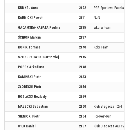
KUNKEL Anna
2122
PGB Sportowa Paczka
KARNICKI Paweł
2111
NzN
GADAMSKA-KABATA Paulina
2135
wkurw_team
ŚCIBOR Marcin
2137
KONIK Tomasz
2140
Koki Team
SZCZEPKOWSKI Bartłomiej
2145
POPEK Arkadiusz
2148
KAMIŃSKI Piotr
2133
ŻŁOBECKI Piotr
2156
ROZLAZLY Rozlazly
2159
MAŁECKI Sebastian
2160
Klub Biegacza T2/4
SIENICKI Piotr
2164
For-Rest-Run
WILK Daniel
2167
Klub Biegacza AKTYWNI 