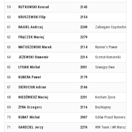
59
RUTKOWSKI Konrad
2143
60
KRUSZEWSKI Filip
2154
61
NAGIEL Andrzej
2249
Zabiegani Częstochowa
62
FRĄCZEK Maciej
2279
63
MATUSZEWSKI Marek
2114
Runner's Power
64
JEŻEWSKI Sławomir
2214
Grzmot Komorniki
65
ŁYSIAK Michał
2031
Szwagry Dwa
66
KUBERA Paweł
2179
67
SIEROCIUK Adrian
2166
68
NIEDŹWIEDŹ Maciej
2231
Kocham Życie
69
ŻYRA Grzegorz
2116
BezNapiny
70
KUBAT Michał
2007
Gdów Proud Runners
71
GARDZIEL Jerzy
2276
WW Team / AR Warszawa