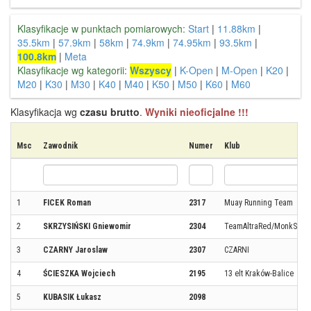
Klasyfikacje w punktach pomiarowych:
Start
|
11.88km
|
35.5km
|
57.9km
|
58km
|
74.9km
|
74.95km
|
93.5km
|
100.8km
|
Meta
Klasyfikacje wg kategorii:
Wszyscy
|
K-Open
|
M-Open
|
K20
|
M20
|
K30
|
M30
|
K40
|
M40
|
K50
|
M50
|
K60
|
M60
Klasyfikacja wg
czasu brutto
.
Wyniki nieoficjalne !!!
Msc
Zawodnik
Numer
Klub
1
FICEK Roman
2317
Muay Running Team
2
SKRZYSIŃSKI Gniewomir
2304
TeamAltraRed/MonkSand
3
CZARNY Jaroslaw
2307
CZARNI
4
ŚCIESZKA Wojciech
2195
13 elt Kraków-Balice
5
KUBASIK Łukasz
2098