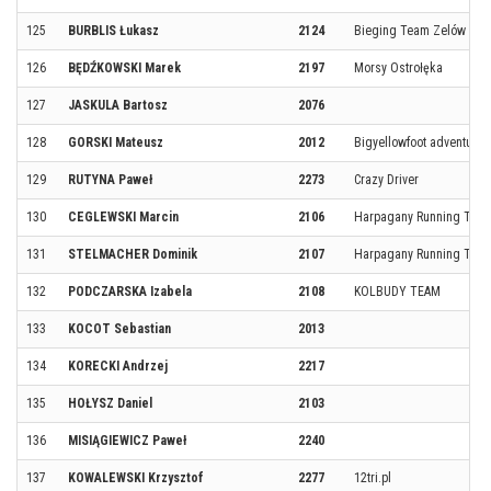
125
BURBLIS Łukasz
2124
Bieging Team Zelów
126
BĘDŹKOWSKI Marek
2197
Morsy Ostrołęka
127
JASKULA Bartosz
2076
128
GORSKI Mateusz
2012
Bigyellowfoot adventure 
129
RUTYNA Paweł
2273
Crazy Driver
130
CEGLEWSKI Marcin
2106
Harpagany Running Tea
131
STELMACHER Dominik
2107
Harpagany Running Tea
132
PODCZARSKA Izabela
2108
KOLBUDY TEAM
133
KOCOT Sebastian
2013
134
KORECKI Andrzej
2217
135
HOŁYSZ Daniel
2103
136
MISIĄGIEWICZ Paweł
2240
137
KOWALEWSKI Krzysztof
2277
12tri.pl