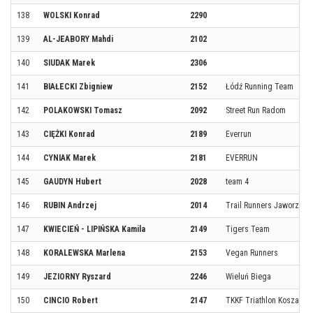
138
WOLSKI Konrad
2290
139
AL-JEABORY Mahdi
2102
140
SIUDAK Marek
2306
141
BIAŁECKI Zbigniew
2152
Łódź Running Team
142
POLAKOWSKI Tomasz
2092
Street Run Radom
143
CIĘŻKI Konrad
2189
Everrun
144
CYNIAK Marek
2181
EVERRUN
145
GAUDYN Hubert
2028
team 4
146
RUBIN Andrzej
2014
Trail Runners Jaworzno
147
KWIECIEŃ - LIPIŃSKA Kamila
2149
Tigers Team
148
KORALEWSKA Marlena
2153
Vegan Runners
149
JEZIORNY Ryszard
2246
Wieluń Biega
150
CINCIO Robert
2147
TKKF Triathlon Koszalin