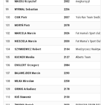
98
MAGDIJ Krzysztof
2002
megkursy.pl
99
WYRWAŁ Sebastian
2256
100
CIUK Piotr
2037
Yulo Run Team Siedlce
101
MORYŃ Piotr
2078
102
MARCELA Marcin
2026
Fat mama’s Sport club
103
NIEDZIELA Marcin
2030
Fat Mama's Sport Club
104
SZYMKIEWICZ Robert
2104
Miedzyrzecz Reaktywacj
105
KUCNER Monika
2127
Alberts Team
106
ENGLERT Grzegorz
2084
107
BALAWEJDER Marcin
2293
108
MILKA Miroslaw
2258
109
GRINIG Arkadiusz
2178
110
KUŚ Sławomir
2150