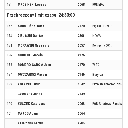
151
MROZIŃSKI Leszek
2068
RUNEDA
Przekroczony limit czasu: 24:30:00
152
SOBOCIŃSKI Karol
2120
Piękni i Bestie
153
ZIELIŃSKI Damian
2301
NOVA
154
MORAWSKI Grzegorz
2057
Koniuchy OCR
155
SOBIECH Marcin
2176
156
ROMERO GARCIA Juan
2170
WITC
157
OWCZARSKI Marcin
2146
Boryteam
158
KOLECKI Jakub
2042
PrzełamanieNogiArtroZg
JAWOREK Jacek
2139
160
KUCZEK Katarzyna
2063
PGB Sportowa Paczka
161
MAKOS Adam
2064
KACZYŃSKI Artur
2285