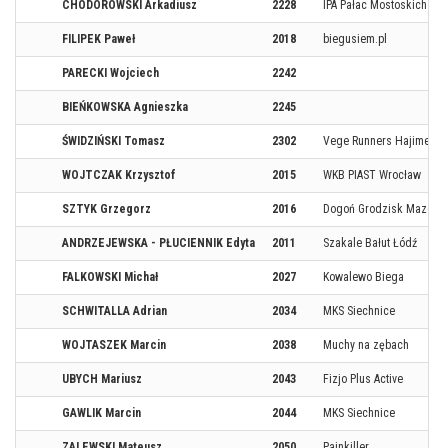
CHODOROWSKI Arkadiusz
2228
IPA Pałac Mostoskich Kom
FILIPEK Paweł
2018
biegusiem.pl
PARECKI Wojciech
2242
BIEŃKOWSKA Agnieszka
2245
ŚWIDZIŃSKI Tomasz
2302
Vege Runners Hajime Ru
WOJTCZAK Krzysztof
2015
WKB PIAST Wrocław
SZTYK Grzegorz
2016
Dogoń Grodzisk Mazowie
ANDRZEJEWSKA - PŁUCIENNIK Edyta
2011
Szakale Bałut Łódź
FALKOWSKI Michał
2027
Kowalewo Biega
SCHWITALLA Adrian
2034
MKS Siechnice
WOJTASZEK Marcin
2038
Muchy na zębach
UBYCH Mariusz
2043
Fizjo Plus Active
GAWLIK Marcin
2044
MKS Siechnice
ZALEWSKI Mateusz
2050
Painkiller