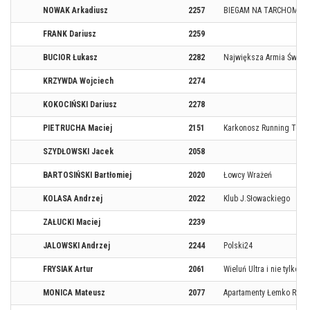
NOWAK Arkadiusz
2257
BIEGAM NA TARCHOMINIE
FRANK Dariusz
2259
BUCIOR Łukasz
2282
Największa Armia Świata
KRZYWDA Wojciech
2274
KOKOCIŃSKI Dariusz
2278
PIETRUCHA Maciej
2151
Karkonosz Running Team
SZYDŁOWSKI Jacek
2058
BARTOSIŃSKI Bartłomiej
2020
Łowcy Wrażeń
KOLASA Andrzej
2022
Klub J.Słowackiego
ZAŁUCKI Maciej
2239
JALOWSKI Andrzej
2244
Polski24
FRYSIAK Artur
2061
Wieluń Ultra i nie tylko
MONICA Mateusz
2077
Apartamenty Łemko Runn