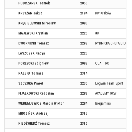
PODCZARSKI Tomek
2056
KRZYŻAN Jakub
2184
KW Kraków
KRĘGIELEWSKI Mirosław
2085
MAJEWSKI Krystian
2226
#K
DWORNICKI Tomasz
2298
RYBNICKA GRUPA BIEGO
LASZCZYK Nadya
2225
PORĘBSKI Zbigniew
2088
QUATTRO
NALEPA Tomasz
2314
SZCZUKA Paweł
2230
Logwin Team Sport
FIJAŁKOWSKI Radosław
2283
ACADEMY GCW
WEREMJEWICZ Marcin Wiktor
2284
Biegamina
MROZIŃSKI Andrzej
2315
NIEDŹWIEDŹ Tomasz
2316