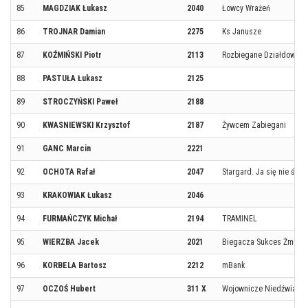
85
MAGDZIAK Łukasz
2040
Łowcy Wrażeń
86
TROJNAR Damian
2275
Ks Janusze
87
KOŹMIŃSKI Piotr
2113
Rozbiegane Działdowo
88
PASTUŁA Łukasz
2125
89
STROCZYŃSKI Paweł
2188
90
KWASNIEWSKI Krzysztof
2187
Żywcem Zabiegani
91
GANC Marcin
2221
92
OCHOTA Rafał
2047
Stargard. Ja się nie ścig
93
KRAKOWIAK Łukasz
2046
94
FURMAŃCZYK Michał
2194
TRAMINEL
95
WIERZBA Jacek
2021
Biegacza Sukces Żmigr
96
KORBELA Bartosz
2212
mBank
97
OCZOŚ Hubert
311 X
Wojownicze Niedźwiadki