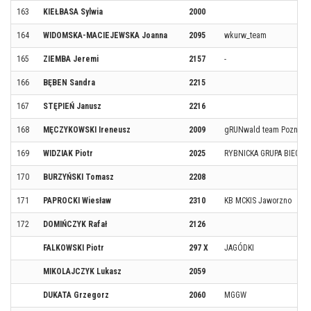
163
KIEŁBASA Sylwia
2000
164
WIDOMSKA-MACIEJEWSKA Joanna
2095
wkurw_team
165
ZIEMBA Jeremi
2157
-
166
BĘBEN Sandra
2215
167
STĘPIEŃ Janusz
2216
168
MĘCZYKOWSKI Ireneusz
2009
gRUNwald team Poznań
169
WIDZIAK Piotr
2025
RYBNICKA GRUPA BIEGO
170
BURZYŃSKI Tomasz
2208
171
PAPROCKI Wiesław
2310
KB MCKIS Jaworzno
172
DOMIŃCZYK Rafał
2126
FALKOWSKI Piotr
297 X
JAGÓDKI
MIKOLAJCZYK Lukasz
2059
DUKATA Grzegorz
2060
MGGW