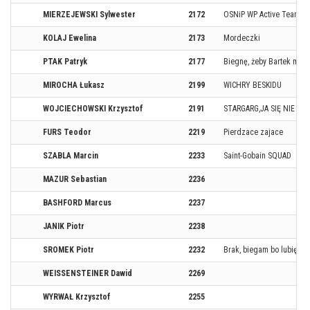
MIERZEJEWSKI Sylwester
2172
OSNiP WP Active Team
KOLAJ Ewelina
2173
Mordeczki
PTAK Patryk
2177
Biegnę, żeby Bartek móg
MIROCHA Łukasz
2199
WICHRY BESKIDU
WOJCIECHOWSKI Krzysztof
2191
STARGARG,JA SIĘ NIE ŚC
FURS Teodor
2219
Pierdzace zajace
SZABLA Marcin
2233
Saint-Gobain SQUAD
MAZUR Sebastian
2236
BASHFORD Marcus
2237
JANIK Piotr
2238
SROMEK Piotr
2232
Brak, biegam bo lubię
WEISSENSTEINER Dawid
2269
WYRWAŁ Krzysztof
2255