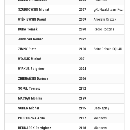
SZURKOWSKI Michał
2067
gRUNwald team Poznań
WIŚNIEWSKI Dawid
2069
Anielski Orszak
DUDA Tomek
2070
Radio Rodzina
JURCZAK Roman
2072
ZIMNY Piotr
2100
Saint Gobain SQUAD
WÓJCIK Michał
2091
WIRKUS Zbigniew
2094
ZBIERAŃSKI Dariusz
2096
SOFUŁ Tomasz
2112
MACIĄG Monika
2129
SUDER Michał
2115
BezNapiny
POSŁUSZNA Anna
2117
xRunners
BEDNAREK Remigiusz
2118
xRunners