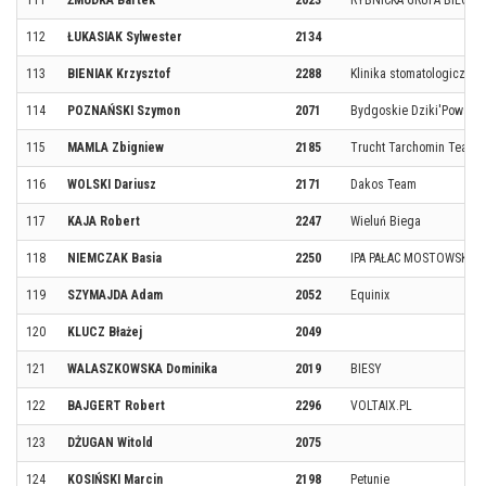
111
ŻMUDKA Bartek
2023
RYBNICKA GRUPA BIEGO
112
ŁUKASIAK Sylwester
2134
113
BIENIAK Krzysztof
2288
Klinika stomatologiczna
114
POZNAŃSKI Szymon
2071
Bydgoskie Dziki'Powalis
115
MAMLA Zbigniew
2185
Trucht Tarchomin Team / 
116
WOLSKI Dariusz
2171
Dakos Team
117
KAJA Robert
2247
Wieluń Biega
118
NIEMCZAK Basia
2250
IPA PAŁAC MOSTOWSKICH
119
SZYMAJDA Adam
2052
Equinix
120
KLUCZ Błażej
2049
121
WALASZKOWSKA Dominika
2019
BIESY
122
BAJGERT Robert
2296
VOLTAIX.PL
123
DŻUGAN Witold
2075
124
KOSIŃSKI Marcin
2198
Petunie