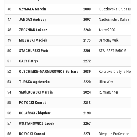
46
SZYMAŁA Marcin
2008
Kluczborska Grupa Bieg
47
JANGAS Andrzej
2097
Nadleśnictwo Kalisz
48
ZBOŻNIAK Łukasz
2260
Above2000
49
MILEWSKI Maciek
2175
Samotny Wilk
50
STACHURSKI Piotr
2201
STALGAST RADOM
51
CAŁY Patryk
2272
52
OLSCHIMKE-MARMUROWICZ Barbara
2039
Kolorowa Drużyna Nessi
53
TURSKA Agnieszka
2220
Ultra Way
54
SMÓŁKOWSKI Marcin
2024
RumiaRunner
55
POTOCKI Konrad
2313
56
BOJAŃSKI Zbigniew
2190
57
WOJTANOWICZ Jacek
2267
58
RÓŻYCKI Konrad
2271
Biegnij z ProService