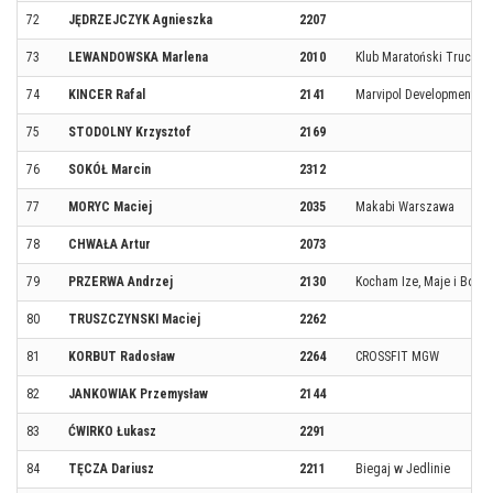
72
JĘDRZEJCZYK Agnieszka
2207
73
LEWANDOWSKA Marlena
2010
Klub Maratoński Truchci
74
KINCER Rafal
2141
Marvipol Development
75
STODOLNY Krzysztof
2169
76
SOKÓŁ Marcin
2312
77
MORYC Maciej
2035
Makabi Warszawa
78
CHWAŁA Artur
2073
79
PRZERWA Andrzej
2130
Kocham Ize, Maje i Borys
80
TRUSZCZYNSKI Maciej
2262
81
KORBUT Radosław
2264
CROSSFIT MGW
82
JANKOWIAK Przemysław
2144
83
ĆWIRKO Łukasz
2291
84
TĘCZA Dariusz
2211
Biegaj w Jedlinie