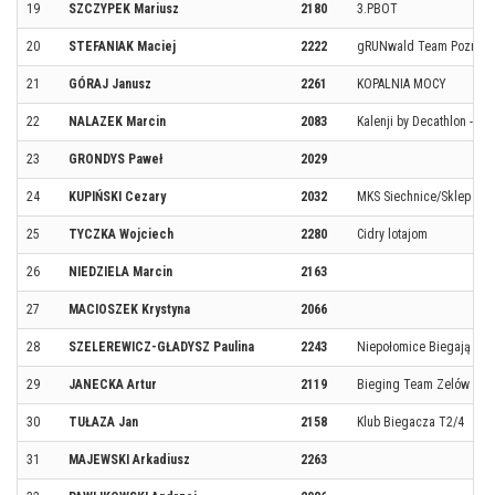
19
SZCZYPEK Mariusz
2180
3.PBOT
20
STEFANIAK Maciej
2222
gRUNwald Team Poznań
21
GÓRAJ Janusz
2261
KOPALNIA MOCY
22
NALAZEK Marcin
2083
Kalenji by Decathlon - P
23
GRONDYS Paweł
2029
24
KUPIŃSKI Cezary
2032
MKS Siechnice/Sklep Bi
25
TYCZKA Wojciech
2280
Cidry lotajom
26
NIEDZIELA Marcin
2163
27
MACIOSZEK Krystyna
2066
28
SZELEREWICZ-GŁADYSZ Paulina
2243
Niepołomice Biegają
29
JANECKA Artur
2119
Bieging Team Zelów
30
TUŁAZA Jan
2158
Klub Biegacza T2/4
31
MAJEWSKI Arkadiusz
2263