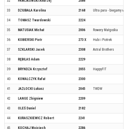
32
PAWLIKOWSKI Andrzej
2086
33
DZIUBAŁA Karolina
2168
Ultra para - biegamy w g
34
TOMASZ Twardowski
2224
35
MATUSIAK Michał
2006
Rowery Małgośka
36
KOBIERSKI Piotr
273 X
Hubi i Piotrek
37
SZKLARSKI Jacek
2308
Astral Brothers
38
RĘBILAS Adam
2229
39
BRYNDZA Krzysztof
2055
HappyFIT
40
KOWALCZYK Rafał
2300
41
JAZŁOCKI Łukasz
2045
TWDW
42
LANGE Zbigniew
2209
43
OLEŚ Daniel
2182
44
KURASZKIEWICZ Robert
2241
45
KOCHAJ Wojciech
2286