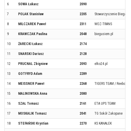
6
SOWA Łukasz
2090
7
POLAK Stanisław
2205
Stowarzyszenie Biegaczy
8
MILCZAREK Paweł
2311
WOZ-TRANS
9
KRAWCZAK Paulina
2048
biegusiem.pl
10
ŻARECKI Łukasz
2174
11
SNARSKI Dariusz
2128
12
PRUCNAL Zbigniew
2093
elko24.pl
13
GOTFRYD Adam
2289
14
MEISSNER Paweł
2268
TIGERS TEAM / ReebokR
15
MALINOWSKA Anna
2080
16
SZAŁ Tomasz
2161
ETA UPS TEAM
17
MOSKALIK Tomasz
2041
TG Sokół Zakopane
18
STEFAŃSKI Krystian
2270
KS KANAŁEK