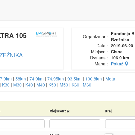
TRA 105
Fundacja B
Organizator :
Rzeźnika
Data :
2019-06-20
Miejsce :
Cisna
RZEŹNIKA
Dystans :
106.9 km
Mapa :
Pokaż
7.9km
|
58km
|
74.9km
|
74.95km
|
93.5km
|
100.8km
|
Meta
|
K30
|
M30
|
K40
|
M40
|
K50
|
M50
|
K60
|
M60
b
Miejscowość
Kraj