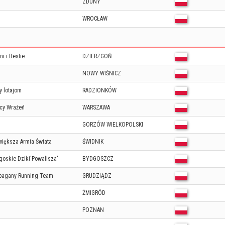
ZDUNY
WROCŁAW
ni i Bestie
DZIERZGOŃ
NOWY WIŚNICZ
y lotajom
RADZIONKÓW
cy Wrażeń
WARSZAWA
GORZÓW WIELKOPOLSKI
większa Armia Świata
ŚWIDNIK
goskie Dziki'Powalisza'
BYDGOSZCZ
pagany Running Team
GRUDZIĄDZ
ŻMIGRÓD
POZNAN