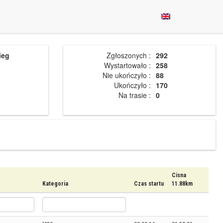
ieg
Zgłoszonych :
292
Wystartowało :
258
Nie ukończyło :
88
Ukończyło :
170
Na trasie :
0
Cisna
Kategoria
Czas startu
11.88km