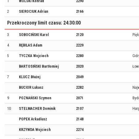
1
WOLSKI Konrad
2290
2
SIEROCIUK Adrian
2166
Przekroczony limit czasu: 24:30:00
3
SOBOCIŃSKI Karol
2120
Pięk
4
RĘBILAS Adam
2229
5
TYCZKA Wojciech
2280
Cidr
BARTOSIŃSKI Bartłomiej
2020
Łow
7
KLUCZ Błażej
2049
BUCIOR Łukasz
2282
Naj
9
POZNAŃSKI Szymon
2071
Byd
10
STELMACHER Dominik
2107
Har
POPEK Arkadiusz
2148
KRZYWDA Wojciech
2274