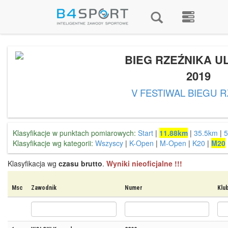
BIEG RZEŹNIKA UL
2019
V FESTIWAL BIEGU 
Klasyfikacje w punktach pomiarowych:
Start
|
11.88km
|
35.5km
|
5
Klasyfikacje wg kategorii:
Wszyscy
|
K-Open
|
M-Open
|
K20
|
M20
Klasyfikacja wg
czasu brutto
.
Wyniki nieoficjalne !!!
Msc
Zawodnik
Numer
Klu