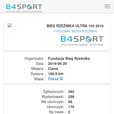
Tog
navi
BIEG RZEŹNIKA ULTRA 105 2019
V FESTIWAL BIEGU RZEŹNIKA
Organizator :
Fundacja Bieg Rzeźnika
Data :
2019-06-20
Miejsce :
Cisna
Dystans :
106.9 km
Mapa :
Pokaż
Zgłoszonych :
292
Wystartowało :
258
Nie ukończyło :
88
Ukończyło :
170
Na trasie :
0