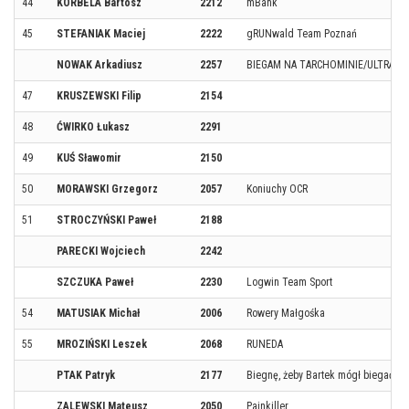
44
KORBELA Bartosz
2212
mBank
45
STEFANIAK Maciej
2222
gRUNwald Team Poznań
NOWAK Arkadiusz
2257
BIEGAM NA TARCHOMINIE/ULTRA P
47
KRUSZEWSKI Filip
2154
48
ĆWIRKO Łukasz
2291
49
KUŚ Sławomir
2150
50
MORAWSKI Grzegorz
2057
Koniuchy OCR
51
STROCZYŃSKI Paweł
2188
PARECKI Wojciech
2242
SZCZUKA Paweł
2230
Logwin Team Sport
54
MATUSIAK Michał
2006
Rowery Małgośka
55
MROZIŃSKI Leszek
2068
RUNEDA
PTAK Patryk
2177
Biegnę, żeby Bartek mógł biegać
ZALEWSKI Mateusz
2050
Painkiller