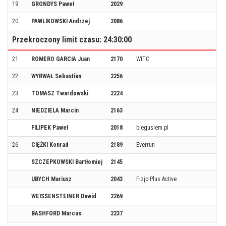
19
GRONDYS Paweł
2029
20
PAWLIKOWSKI Andrzej
2086
Przekroczony limit czasu: 24:30:00
21
ROMERO GARCIA Juan
2170
WITC
22
WYRWAŁ Sebastian
2256
23
TOMASZ Twardowski
2224
24
NIEDZIELA Marcin
2163
FILIPEK Paweł
2018
biegusiem.pl
26
CIĘŻKI Konrad
2189
Everrun
SZCZEPKOWSKI Bartłomiej
2145
UBYCH Mariusz
2043
Fizjo Plus Active
WEISSENSTEINER Dawid
2269
BASHFORD Marcus
2237