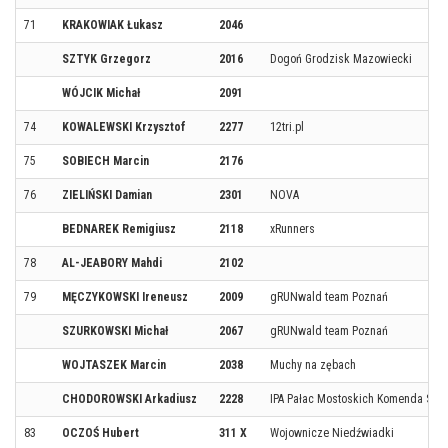
71
KRAKOWIAK Łukasz
2046
SZTYK Grzegorz
2016
Dogoń Grodzisk Mazowiecki
WÓJCIK Michał
2091
74
KOWALEWSKI Krzysztof
2277
12tri.pl
75
SOBIECH Marcin
2176
76
ZIELIŃSKI Damian
2301
NOVA
BEDNAREK Remigiusz
2118
xRunners
78
AL-JEABORY Mahdi
2102
79
MĘCZYKOWSKI Ireneusz
2009
gRUNwald team Poznań
SZURKOWSKI Michał
2067
gRUNwald team Poznań
WOJTASZEK Marcin
2038
Muchy na zębach
CHODOROWSKI Arkadiusz
2228
IPA Pałac Mostoskich Komenda Stole
83
OCZOŚ Hubert
311 X
Wojownicze Niedźwiadki