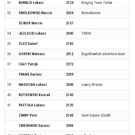
31
BURBLIS Łukasz
2124
Bieging Team Zelów
32
SMÓŁKOWSKI Marcin
2024
RumiaRunner
ŚCIBOR Marcin
2137
34
JAZŁOCKI Łukasz
2045
TWDW
35
OLEŚ Daniel
2182
36
GORSKI Mateusz
2012
Bigyellowfoot adventure team
37
CAŁY Patryk
2272
FRANK Dariusz
2259
39
MAGDZIAK Łukasz
2040
Łowcy Wrażeń
40
RUTKOWSKI Konrad
2143
41
PASTUŁA Łukasz
2125
ZIMNY Piotr
2100
Saint Gobain SQUAD
ZBIERAŃSKI Dariusz
2096