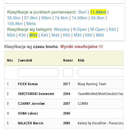
Klasyfikacje w punktach pomiarowych:
Start
|
11.88km
|
35.5km
|
57.9km
|
58km
|
74.9km
|
74.95km
|
93.5km
|
100.8km
|
Meta
Klasyfikacje wg kategorii:
Wszyscy
|
K-Open
|
M-Open
|
K20
|
M20
|
K30
|
M30
|
K40
|
M40
|
K50
|
M50
|
K60
|
M60
Klasyfikacja wg
czasu brutto
.
Wyniki nieoficjalne !!!
Msc
Zawodnik
Numer
Klub
1
FICEK Roman
2317
Muay Running Team
2
SKRZYSIŃSKI Gniewomir
2304
TeamAltraRed/MonkSandalsTeam
3
CZARNY Jaroslaw
2307
CZARNI
4
SOWA Łukasz
2090
5
NALAZEK Marcin
2083
Kalenji by Decathlon - Piaseczno Ru