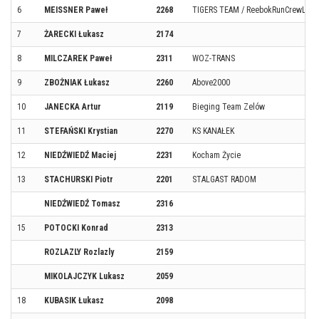
6
MEISSNER Paweł
2268
TIGERS TEAM / ReebokRunCrewLDZ
7
ŻARECKI Łukasz
2174
8
MILCZAREK Paweł
2311
WOZ-TRANS
9
ZBOŻNIAK Łukasz
2260
Above2000
10
JANECKA Artur
2119
Bieging Team Zelów
11
STEFAŃSKI Krystian
2270
KS KANAŁEK
12
NIEDŹWIEDŹ Maciej
2231
Kocham Życie
13
STACHURSKI Piotr
2201
STALGAST RADOM
NIEDŹWIEDŹ Tomasz
2316
15
POTOCKI Konrad
2313
ROZLAZLY Rozlazly
2159
MIKOLAJCZYK Lukasz
2059
18
KUBASIK Łukasz
2098