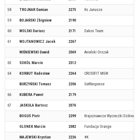
58
TROJNAR Damian
2275
Ks Janusze
59
BOJAŃSKI Zbigniew
2190
60
WOLSKI Dariusz
2171
Dakos Team
61
WOJTANOWICZ Jacek
2267
WIŚNIEWSKI Dawid
2069
Anielski Orszak
63
SOKÓŁ Marcin
2312
64
KORBUT Radosław
2264
CROSSFIT MGW
BURZYŃSKI Tomasz
2206
GetResponse
66
KUBERA Paweł
2179
67
JASKULA Bartosz
2076
BOGUS Piotr
2299
Krajoznawcze Wycieczki Dzikiego 
GLONEK Marcin
2082
Fundacja Orange
MAJEWSKI Krystian
2226
#K