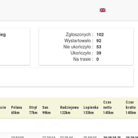
ieg
Zgłoszonych :
102
Wystartowało :
92
Nie ukończyło :
53
Ukończyło :
39
Na trasie :
0
Czas
Czas
scie
Polana
Otryt
San
Radziejowa
Lopienka
netto
brutto
65km
77km
99km
122km
133km
145km
145km