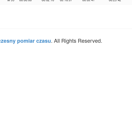
M 35
00:00:00
00:02:16
03:18:37
06:03:41
06:25:42
. All Rights Reserved.
zesny pomiar czasu