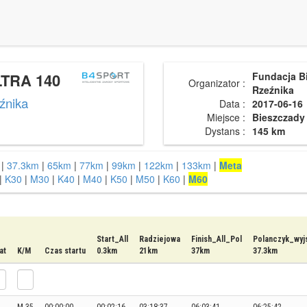
TRA 140
Fundacja B
Organizator :
Rzeźnika
źnika
Data :
2017-06-16
Miejsce :
Bieszczady
Dystans :
145 km
|
37.3km
|
65km
|
77km
|
99km
|
122km
|
133km
|
Meta
|
K30
|
M30
|
K40
|
M40
|
K50
|
M50
|
K60
|
M60
Start_All
Radziejowa
Finish_All_Pol
Polanczyk_wyj
at
K/M
Czas startu
0.3km
21km
37km
37.3km