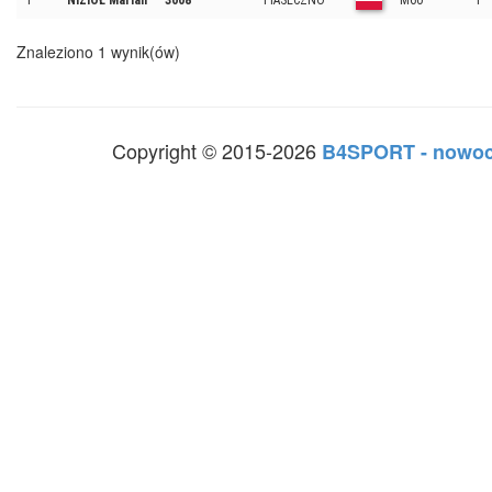
1
NIZIOŁ Marian
3008
PIASECZNO
M60
1
Znaleziono 1 wynik(ów)
Copyright © 2015-2026
B4SPORT - nowoc