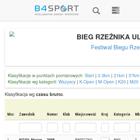
BIEG RZEŹNIKA UL
Festiwal Biegu Rze
Klasyfikacje w punktach pomiarowych:
Start
|
0.3km
|
21km
|
37km
Klasyfikacje wg kategorii:
Wszyscy
|
K-Open
|
M-Open
|
K20
|
M20
Klasyfikacja wg
czasu brutto
.
Msc
Zawodnik
Numer
Klub
Miejscowość
Kraj
Kategoria
Mk