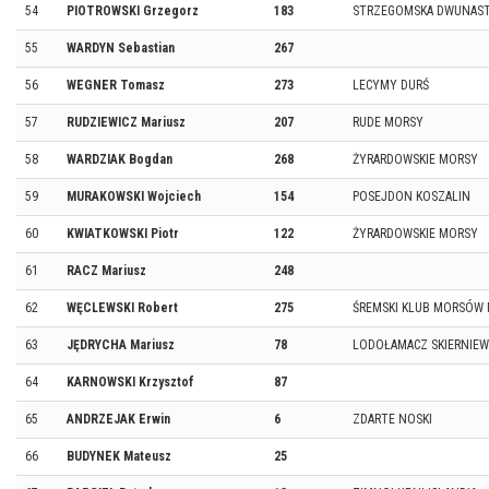
54
PIOTROWSKI Grzegorz
183
STRZEGOMSKA DWUNAS
55
WARDYN Sebastian
267
56
WEGNER Tomasz
273
LECYMY DURŚ
57
RUDZIEWICZ Mariusz
207
RUDE MORSY
58
WARDZIAK Bogdan
268
ŻYRARDOWSKIE MORSY
59
MURAKOWSKI Wojciech
154
POSEJDON KOSZALIN
60
KWIATKOWSKI Piotr
122
ŻYRARDOWSKIE MORSY
61
RACZ Mariusz
248
62
WĘCLEWSKI Robert
275
ŚREMSKI KLUB MORSÓW 
63
JĘDRYCHA Mariusz
78
LODOŁAMACZ SKIERNIEW
64
KARNOWSKI Krzysztof
87
65
ANDRZEJAK Erwin
6
ZDARTE NOSKI
66
BUDYNEK Mateusz
25