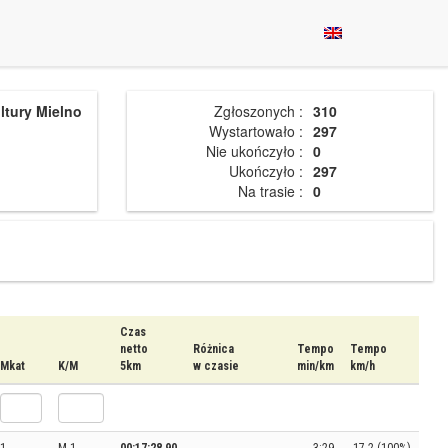
ltury Mielno
Zgłoszonych :
310
Wystartowało :
297
Nie ukończyło :
0
Ukończyło :
297
Na trasie :
0
Czas
netto
Różnica
Tempo
Tempo
Mkat
K/M
5km
w czasie
min/km
km/h