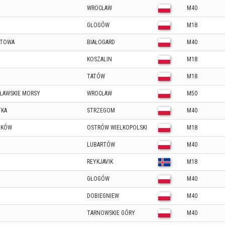
WROCŁAW
M40
GŁOGÓW
M18
KTOWA
BIAŁOGARD
M40
KOSZALIN
M18
TATÓW
M18
ŁAWSKIE MORSY
WROCŁAW
M50
TKA
STRZEGOM
M40
ZKÓW
OSTRÓW WIELKOPOLSKI
M18
LUBARTÓW
M40
REYKJAVIK
M18
GŁOGÓW
M40
DOBIEGNIEW
M40
TARNOWSKIE GÓRY
M40