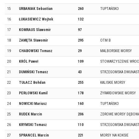
15
URBANIAK Sebastian
260
TUPTAŃSKO
16
ŁUKASIEWICZ Wojtek
132
17
KOMRAUS Slawomir
97
18
ZAMĘTA Sławomir
295
OTM B
19
CHABOWSKI Tomasz
29
MALBORSKIE MORSY
20
KRÓL Paweł
109
STOWARZYSZENIE WROC
21
DUMIŃSKI Tomasz
43
STRZEGOMSKA DWUNAS
22
TUŁACZ Bohdan
255
KALISKIE MORSY
23
PERŁOWSKI Kamil
178
ŻYRARDOWSKIE MORSY
24
NOWICKI Mariusz
160
TUPTAŃSKO
25
RUDEK Marcin
206
ZDROWE MORSY DĘBOW
26
KRYMSKI Tomasz
110
STRZEGOMSKA DWUNAS
27
SPRANCEL Marcin
221
MORSY NA KOKSIE