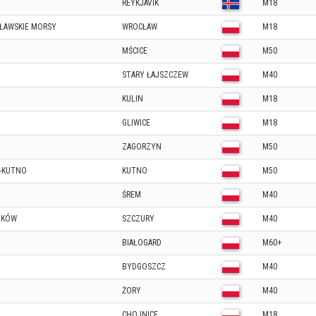
REYKJAVIK
M18
ŁAWSKIE MORSY
WROCŁAW
M18
MŚCICE
M50
STARY ŁAJSZCZEW
M40
KULIN
M18
GLIWICE
M18
ZAGORZYN
M50
N-KUTNO
KUTNO
M50
ŚREM
M40
ZKÓW
SZCZURY
M40
BIAŁOGARD
M60+
BYDGOSZCZ
M40
ŻORY
M40
CHOJNICE
M18