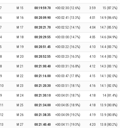
7
M 15
00:19:59.70
+00:02:30 (12.6%)
3:59
15 (87.2%)
6
M 16
00:20:09.90
+00:02:41 (13.3%)
4:01
14.9 (86.6%)
7
M 17
00:20:21.70
+00:02:52 (14.1%)
4:04
14.7 (85.5%)
4
M 18
00:20:29.55
+00:03:00 (14.7%)
4:05
14.6 (84.9%)
5
M 19
00:20:51.45
+00:03:22 (16.2%)
4:10
14.4 (83.7%)
8
M 20
00:20:52.55
+00:03:23 (16.3%)
4:10
14.4 (83.7%)
8
M 21
00:21:00.40
+00:03:31 (16.8%)
4:12
14.3 (83.1%)
9
M 22
00:21:16.00
+00:03:47 (17.8%)
4:15
14.1 (82.0%)
10
M 23
00:21:20.30
+00:03:51 (18.1%)
4:16
14.1 (82.0%)
9
M 24
00:21:30.10
+00:04:01 (18.7%)
4:18
14 (81.4%)
11
M 25
00:21:34.00
+00:04:05 (18.9%)
4:18
13.9 (80.8%)
12
M 26
00:21:38.35
+00:04:09 (19.2%)
4:19
13.9 (80.8%)
13
M 27
00:21:40.40
+00:04:11 (19.3%)
4:20
13.8 (80.2%)