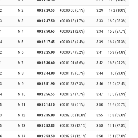
1
M 1
00:17:28.90
3:29
17.2 (100%)
2
M 2
00:17:29.55
+00:00:00 (0.1%)
3:29
17.2 (100%)
3
M 3
00:17:47.50
+00:00:18 (1.7%)
3:33
16.9 (98.3%)
1
M 4
00:17:50.65
+00:00:21 (2.0%)
3:34
16.8 (97.7%)
4
M 5
00:18:17.45
+00:00:48 (4.4%)
3:39
16.4 (95.3%)
2
M 6
00:18:25.90
+00:00:57 (5.2%)
3:41
16.3 (94.8%)
1
M 7
00:18:30.60
+00:01:01 (5.6%)
3:42
16.2 (94.2%)
2
M 8
00:18:44.80
+00:01:15 (6.7%)
3:44
16 (93.0%)
3
M 9
00:18:51.90
+00:01:23 (7.3%)
3:46
15.9 (92.4%)
4
M 10
00:18:56.55
+00:01:27 (7.7%)
3:47
15.8 (91.9%)
5
M 11
00:19:14.10
+00:01:45 (9.1%)
3:50
15.6 (90.7%)
3
M 12
00:19:35.80
+00:02:06 (10.8%)
3:55
15.3 (89.0%)
5
M 13
00:19:52.85
+00:02:23 (12.1%)
3:58
15.1 (87.8%)
6
M 14
00:19:53.50
+00:02:24 (12.1%)
3:58
15.1 (87.8%)