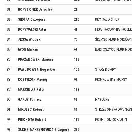
81
BORYSIONEK Jarosław
21
82
SIKORA Grzegorz
215
KKM KALORYFER
83
DORYWALSKI Artur
41
FIGA PRACOWNIA PROJE
84
JESSA Włodek
77
ŚREMSKI KLUB MORSÓW 
85
IWON Marcin
69
BARTOSZYCKI KLUB MOR
86
PRAŻANOWSKI Mariusz
195
87
PAWLIKOWSKI Bogusław
176
STARE DZIADY
88
KOSTRZON Maciej
99
PIONKOWSKIE MORSY
89
MARCINIAK Rafał
138
90
GARUS Tomasz
53
HABCORE
91
MIKULEC Robert
50
STRZEGOMSKA DWUNAS
92
PIECHOTA Robert
181
POSEJDON KOSZALIN
93
SUDER-MAKSYMOWICZ Grzegorz
232