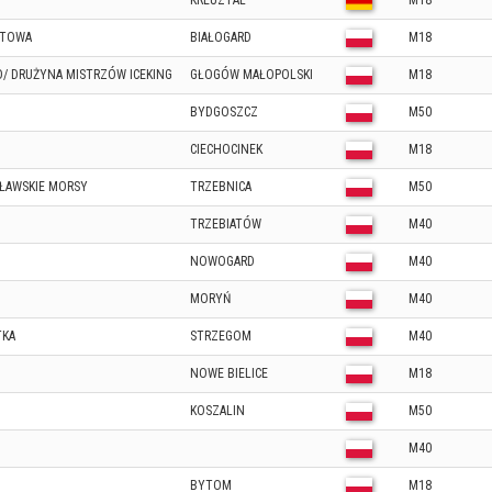
KREUZTAL
M18
KTOWA
BIAŁOGARD
M18
/ DRUŻYNA MISTRZÓW ICEKING
GŁOGÓW MAŁOPOLSKI
M18
BYDGOSZCZ
M50
CIECHOCINEK
M18
ŁAWSKIE MORSY
TRZEBNICA
M50
TRZEBIATÓW
M40
NOWOGARD
M40
MORYŃ
M40
TKA
STRZEGOM
M40
NOWE BIELICE
M18
KOSZALIN
M50
M40
BYTOM
M18