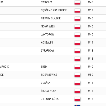
TKA
ŚWIDNICA
M40
SĘPÓLNO KRAJEŃSKIE
M18
PIEKARY ŚLĄSKIE
M40
NOWA WIEŚ
M40
JAKTORÓW
M40
KOSZALIN
M14
ŻYRARDÓW
M18
M18
MROZIK
ŚREM
M40
ICE
SKIERNIEWICE
M50
GDAŃSK
M18
ŚRODA WLKP.
M18
ZIELONA GÓRA
M18