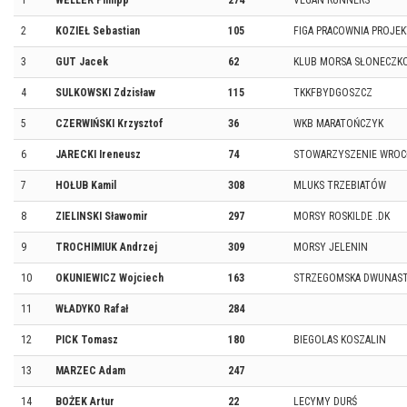
1
WELLER Philipp
274
VEGAN RUNNERS
2
KOZIEŁ Sebastian
105
FIGA PRACOWNIA PROJE
3
GUT Jacek
62
KLUB MORSA SŁONECZKO
4
SULKOWSKI Zdzisław
115
TKKFBYDGOSZCZ
5
CZERWIŃSKI Krzysztof
36
WKB MARATOŃCZYK
6
JARECKI Ireneusz
74
STOWARZYSZENIE WROC
7
HOŁUB Kamil
308
MLUKS TRZEBIATÓW
8
ZIELINSKI Sławomir
297
MORSY ROSKILDE .DK
9
TROCHIMIUK Andrzej
309
MORSY JELENIN
10
OKUNIEWICZ Wojciech
163
STRZEGOMSKA DWUNAS
11
WŁADYKO Rafał
284
12
PICK Tomasz
180
BIEGOLAS KOSZALIN
13
MARZEC Adam
247
14
BOŻEK Artur
22
LECYMY DURŚ