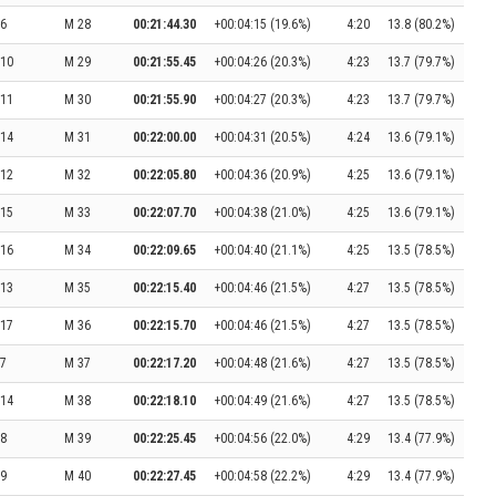
6
M 28
00:21:44.30
+00:04:15 (19.6%)
4:20
13.8 (80.2%)
10
M 29
00:21:55.45
+00:04:26 (20.3%)
4:23
13.7 (79.7%)
11
M 30
00:21:55.90
+00:04:27 (20.3%)
4:23
13.7 (79.7%)
14
M 31
00:22:00.00
+00:04:31 (20.5%)
4:24
13.6 (79.1%)
12
M 32
00:22:05.80
+00:04:36 (20.9%)
4:25
13.6 (79.1%)
15
M 33
00:22:07.70
+00:04:38 (21.0%)
4:25
13.6 (79.1%)
16
M 34
00:22:09.65
+00:04:40 (21.1%)
4:25
13.5 (78.5%)
13
M 35
00:22:15.40
+00:04:46 (21.5%)
4:27
13.5 (78.5%)
17
M 36
00:22:15.70
+00:04:46 (21.5%)
4:27
13.5 (78.5%)
7
M 37
00:22:17.20
+00:04:48 (21.6%)
4:27
13.5 (78.5%)
14
M 38
00:22:18.10
+00:04:49 (21.6%)
4:27
13.5 (78.5%)
8
M 39
00:22:25.45
+00:04:56 (22.0%)
4:29
13.4 (77.9%)
9
M 40
00:22:27.45
+00:04:58 (22.2%)
4:29
13.4 (77.9%)