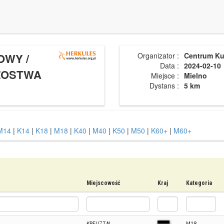
OWY /
Organizator :
Centrum Ku
Data :
2024-02-10
ZOSTWA
Miejsce :
Mielno
Dystans :
5 km
M14
|
K14
|
K18
|
M18
|
K40
|
M40
|
K50
|
M50
|
K60+
|
M60+
Miejscowość
Kraj
Kategoria