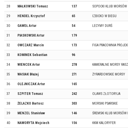
28
MAŁKOWSKI Tomasz
137
SOPOCKI KLUB MORSÓW
29
HENDEL Krzysztof
65
IZBICKO W BIEGU
30
GAWEŁ Artur
54
LECYMY DURŚ
31
PIASKOWSKI Artur
179
32
OWCZARZ Marcin
173
FIGA PRACOWNIA PROJE
33
KOMINEK Sebastian
96
34
WIENCEK Artur
278
KAMERALNE MORSY RAS
35
WASIAK Błażej
271
ŻYRARDOWSKIE MORSY
36
OLEJNICZAK Artur
165
37
SZPITER Tomasz
242
OLAWS ZŁOTORYJA
38
ŻELAZKO Bartosz
303
MORSIKI PSARSKIE
39
MENZEL Stanisław
146
ŚREMSKI KLUB MORSÓW 
40
NAWORYTA Wojciech
156
KKM KALORYFER