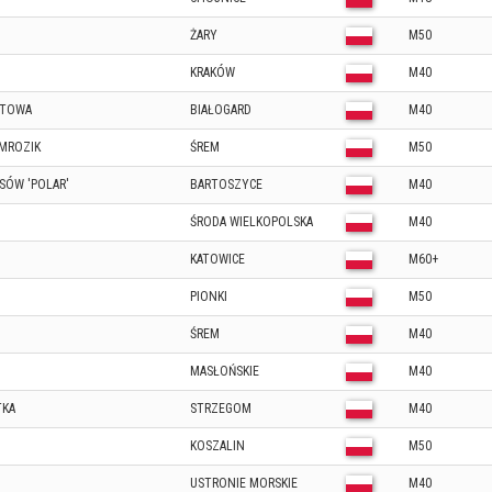
ŻARY
M50
KRAKÓW
M40
KTOWA
BIAŁOGARD
M40
MROZIK
ŚREM
M50
SÓW 'POLAR'
BARTOSZYCE
M40
ŚRODA WIELKOPOLSKA
M40
KATOWICE
M60+
PIONKI
M50
ŚREM
M40
MASŁOŃSKIE
M40
TKA
STRZEGOM
M40
KOSZALIN
M50
USTRONIE MORSKIE
M40