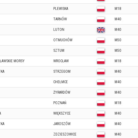
PLEWISKA
M18
TARNÓW
M40
LUTON
M40
OTMUCHÓW
M50
SZTUM
M50
ŁAWSKIE MORSY
WROCŁAW
M18
TKA
STRZEGOM
M40
CHEŁMCE
M40
ŻYRARDÓW
M40
POZNAŃ
M18
A
WIĘKSZYCE
M40
TKA
JAROSZÓW
M40
ZDZIESZOWICE
M40