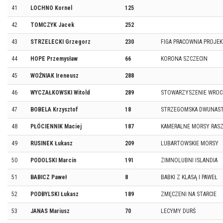
41
LOCHNO Kornel
125
42
TOMCZYK Jacek
252
43
STRZELECKI Grzegorz
230
FIGA PRACOWNIA PROJE
44
HOPE Przemysław
66
KORONA SZCZECIN
45
WOŹNIAK Ireneusz
288
46
WYCZAŁKOWSKI Witold
289
STOWARZYSZENIE WROC
47
BOBELA Krzysztof
18
STRZEGOMSKA DWUNAS
48
PŁÓCIENNIK Maciej
187
KAMERALNE MORSY RAS
49
RUSINEK Łukasz
209
LUBARTOWSKIE MORSY
50
PODOLSKI Marcin
191
ZIMNOLUBNI ISLANDIA
51
BABICZ Paweł
8
BABKI Z KLASĄ I PAWEŁ
52
PODBYLSKI Łukasz
189
ZMĘCZENI NA STARCIE
53
JANAS Mariusz
70
LECYMY DURŚ