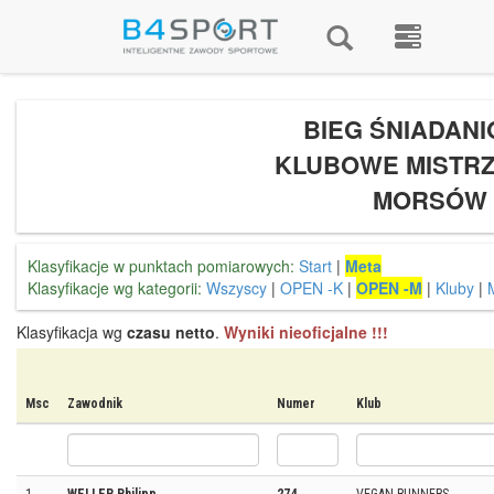
BIEG ŚNIADANI
KLUBOWE MISTR
MORSÓW
Klasyfikacje w punktach pomiarowych:
Start
|
Meta
Klasyfikacje wg kategorii:
Wszyscy
|
OPEN -K
|
OPEN -M
|
Kluby
|
Klasyfikacja wg
czasu netto
.
Wyniki nieoficjalne !!!
Msc
Zawodnik
Numer
Klub