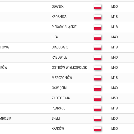
GDAŃSK
M50
KROŚNICA
M18
PIEKARY ŚLĄSKIE
M18
LIPA
M40
KTOWA
BIAŁOGARD
M18
RABOWICE
M40
ZKÓW
OSTRÓW WIELKOPOLSKI
M40
MSZCZONÓW
M18
OŚWIĘCIM
M40
ZŁOTORYJA
M50
PSARSKIE
M18
MROZIK
ŚREM
M50
KRAKÓW
M50