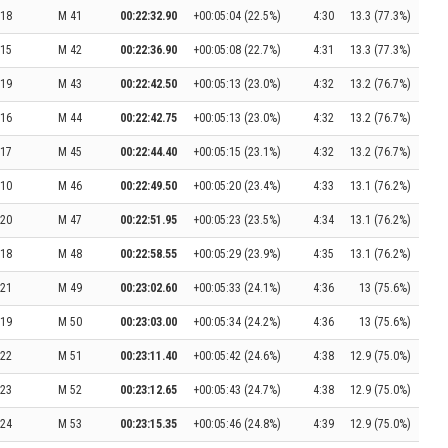
18
M 41
00:22:32.90
+00:05:04 (22.5%)
4:30
13.3 (77.3%)
15
M 42
00:22:36.90
+00:05:08 (22.7%)
4:31
13.3 (77.3%)
19
M 43
00:22:42.50
+00:05:13 (23.0%)
4:32
13.2 (76.7%)
16
M 44
00:22:42.75
+00:05:13 (23.0%)
4:32
13.2 (76.7%)
17
M 45
00:22:44.40
+00:05:15 (23.1%)
4:32
13.2 (76.7%)
10
M 46
00:22:49.50
+00:05:20 (23.4%)
4:33
13.1 (76.2%)
20
M 47
00:22:51.95
+00:05:23 (23.5%)
4:34
13.1 (76.2%)
18
M 48
00:22:58.55
+00:05:29 (23.9%)
4:35
13.1 (76.2%)
21
M 49
00:23:02.60
+00:05:33 (24.1%)
4:36
13 (75.6%)
19
M 50
00:23:03.00
+00:05:34 (24.2%)
4:36
13 (75.6%)
22
M 51
00:23:11.40
+00:05:42 (24.6%)
4:38
12.9 (75.0%)
23
M 52
00:23:12.65
+00:05:43 (24.7%)
4:38
12.9 (75.0%)
24
M 53
00:23:15.35
+00:05:46 (24.8%)
4:39
12.9 (75.0%)