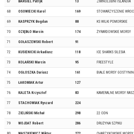
67
BARGIEL Patryk
13
ZIMNOLUBNI ISLANDIA
68
OSOWIECKI Karol
169
STOWARZYSZENIE WROC
69
KASPRZYK Bogdan
88
KS WILKI POMORSKIE
70
OZIĘBŁO Marcin
174
ŻYRARDOWSKIE MORSY
71
GOŁASZEWSKI Robert
91
72
KUSIENICKI Arkadiusz
118
ICE SHARKS SILESIA
73
KOLAŃSKI Marcin
95
FREESTYLE
74
OGŁOSZKA Dariusz
161
BIAŁE MORSY GOSTYNI
75
ŁAKOMIAK Artur
127
76
KALETA Krzysztof
83
KAMERALNE MORSY RAS
77
STACHOWIAK Ryszard
224
78
ZIELIŃSKI Michał
298
22 ODN
79
WOJDAT Robert
286
DRUŻYNA SZPIKU
80
WASZKIEWICZ Wiktor
272
CHARZYKOWSKIE MORSY