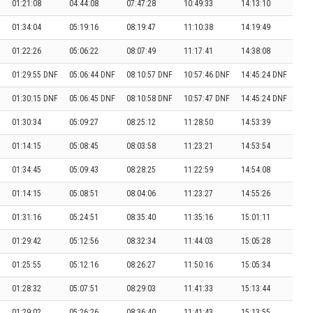
01:21:08
04:44:08
07:47:28
10:49:33
14:13:10
01:34:04
05:19:16
08:19:47
11:10:38
14:19:49
01:22:26
05:06:22
08:07:49
11:17:41
14:38:08
01:29:55 DNF
05:06:44 DNF
08:10:57 DNF
10:57:46 DNF
14:45:24 DNF
01:30:15 DNF
05:06:45 DNF
08:10:58 DNF
10:57:47 DNF
14:45:24 DNF
01:30:34
05:09:27
08:25:12
11:28:50
14:53:39
01:14:15
05:08:45
08:03:58
11:23:21
14:53:54
01:34:45
05:09:43
08:28:25
11:22:59
14:54:08
01:14:15
05:08:51
08:04:06
11:23:27
14:55:26
01:31:16
05:24:51
08:35:40
11:35:16
15:01:11
01:29:42
05:12:56
08:32:34
11:44:03
15:05:28
01:25:55
05:12:16
08:26:27
11:50:16
15:05:34
01:28:32
05:07:51
08:29:03
11:41:33
15:13:44
01:29:02
05:26:26
08:36:40
11:41:43
15:13:55