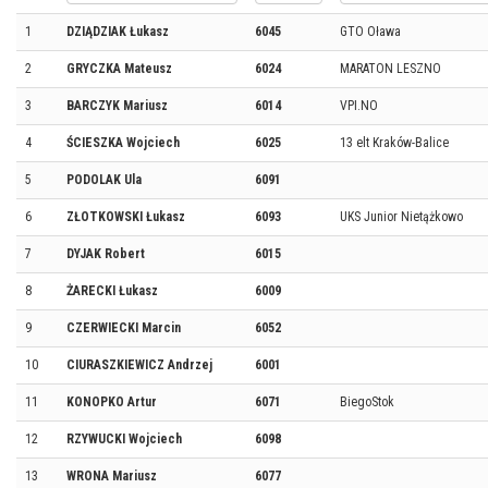
1
DZIĄDZIAK Łukasz
6045
GTO Oława
2
GRYCZKA Mateusz
6024
MARATON LESZNO
3
BARCZYK Mariusz
6014
VPI.NO
4
ŚCIESZKA Wojciech
6025
13 elt Kraków-Balice
5
PODOLAK Ula
6091
6
ZŁOTKOWSKI Łukasz
6093
UKS Junior Nietążkowo
7
DYJAK Robert
6015
8
ŻARECKI Łukasz
6009
9
CZERWIECKI Marcin
6052
10
CIURASZKIEWICZ Andrzej
6001
11
KONOPKO Artur
6071
BiegoStok
12
RZYWUCKI Wojciech
6098
13
WRONA Mariusz
6077