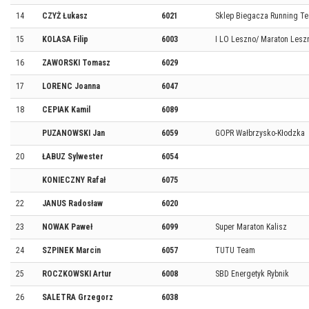
14
CZYŻ Łukasz
6021
Sklep Biegacza Running T
15
KOLASA Filip
6003
I LO Leszno/ Maraton Lesz
16
ZAWORSKI Tomasz
6029
17
LORENC Joanna
6047
18
CEPIAK Kamil
6089
PUZANOWSKI Jan
6059
GOPR Wałbrzysko-Kłodzka
20
ŁABUZ Sylwester
6054
KONIECZNY Rafał
6075
22
JANUS Radosław
6020
23
NOWAK Paweł
6099
Super Maraton Kalisz
24
SZPINEK Marcin
6057
TUTU Team
25
ROCZKOWSKI Artur
6008
SBD Energetyk Rybnik
26
SALETRA Grzegorz
6038