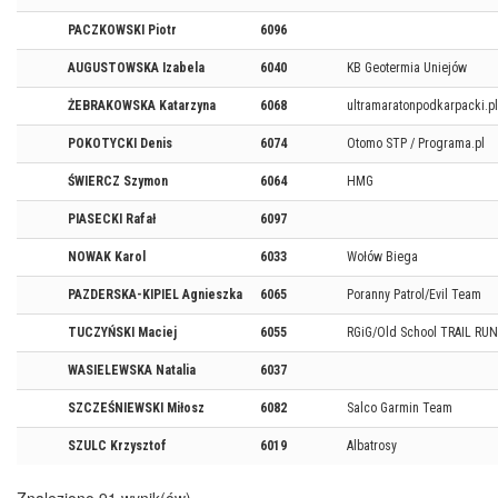
PACZKOWSKI Piotr
6096
AUGUSTOWSKA Izabela
6040
KB Geotermia Uniejów
ŻEBRAKOWSKA Katarzyna
6068
ultramaratonpodkarpacki.pl
POKOTYCKI Denis
6074
Otomo STP / Programa.pl
ŚWIERCZ Szymon
6064
HMG
PIASECKI Rafał
6097
NOWAK Karol
6033
Wołów Biega
PAZDERSKA-KIPIEL Agnieszka
6065
Poranny Patrol/Evil Team
TUCZYŃSKI Maciej
6055
RGiG/Old School TRAIL RU
WASIELEWSKA Natalia
6037
SZCZEŚNIEWSKI Miłosz
6082
Salco Garmin Team
SZULC Krzysztof
6019
Albatrosy