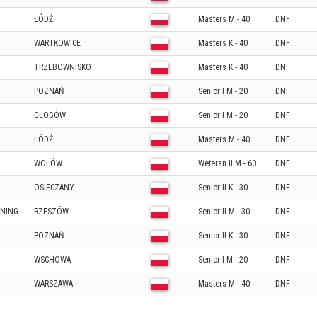
ŁÓDŹ
Masters M - 40
DNF
WARTKOWICE
Masters K - 40
DNF
TRZEBOWNISKO
Masters K - 40
DNF
POZNAŃ
Senior I M - 20
DNF
GŁOGÓW
Senior I M - 20
DNF
ŁÓDŹ
Masters M - 40
DNF
WOŁÓW
Weteran II M - 60
DNF
OSIECZANY
Senior II K - 30
DNF
NNING
RZESZÓW
Senior II M - 30
DNF
POZNAŃ
Senior II K - 30
DNF
WSCHOWA
Senior I M - 20
DNF
WARSZAWA
Masters M - 40
DNF