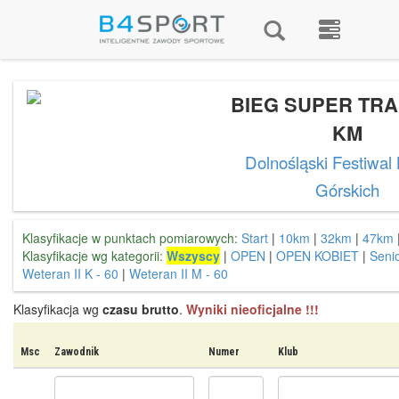
BIEG SUPER TRAI
KM
Dolnośląski Festiwal
Górskich
Klasyfikacje w punktach pomiarowych:
Start
|
10km
|
32km
|
47km
Klasyfikacje wg kategorii:
Wszyscy
|
OPEN
|
OPEN KOBIET
|
Senio
Weteran II K - 60
|
Weteran II M - 60
Klasyfikacja wg
czasu brutto
.
Wyniki nieoficjalne !!!
Msc
Zawodnik
Numer
Klub