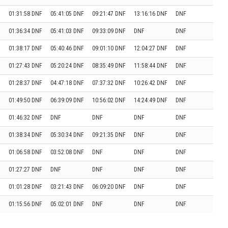
01:31:58 DNF
05:41:05 DNF
09:21:47 DNF
13:16:16 DNF
DNF
01:36:34 DNF
05:41:03 DNF
09:33:09 DNF
DNF
DNF
01:38:17 DNF
05:40:46 DNF
09:01:10 DNF
12:04:27 DNF
DNF
01:27:43 DNF
05:20:24 DNF
08:35:49 DNF
11:58:44 DNF
DNF
01:28:37 DNF
04:47:18 DNF
07:37:32 DNF
10:26:42 DNF
DNF
01:49:50 DNF
06:39:09 DNF
10:56:02 DNF
14:24:49 DNF
DNF
01:46:32 DNF
DNF
DNF
DNF
DNF
01:38:34 DNF
05:30:34 DNF
09:21:35 DNF
DNF
DNF
01:06:58 DNF
03:52:08 DNF
DNF
DNF
DNF
01:27:27 DNF
DNF
DNF
DNF
DNF
01:01:28 DNF
03:21:43 DNF
06:09:20 DNF
DNF
DNF
01:15:56 DNF
05:02:01 DNF
DNF
DNF
DNF