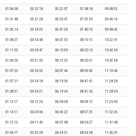
01:06:58
03:32:18
05:22:07
07:08:18
09:08:52
01:01:48
03:27:28
05:26:47
07:25:59
09:46:16
01:03:14
03:34:23
05:47:20
07:40:10
09:48:42
01:08:27
03:54:48
06:07:53
08:10:15
10:22:41
01:11:35
03:59:47
06:10:59
08:20:10
10:42:34
01:06:26
03:51:33
06:12:25
08:20:31
10:42:58
01:07:23
03:54:32
06:07:46
08:36:05
11:10:46
01:07:21
03:54:18
06:19:36
08:41:41
11:28:28
01:08:31
03:54:21
06:19:34
08:41:36
11:28:39
01:13:17
04:12:26
06:38:38
08:58:12
11:29:40
01:14:11
04:20:06
06:43:22
08:57:25
11:32:26
01:12:15
04:11:43
06:37:08
08:59:27
11:41:48
01:04:17
03:55:39
06:34:31
08:54:38
11:45:01