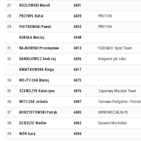
27
KOZŁOWSKI Marek
6031
28
PRZYBYŁ Rafał
6039
PROTON
29
PIOTROWSKI Paweł
6032
PROTON
KUKUŁA Maciej
6048
31
RAJKOWSKI Przemysław
6013
FUDU&CO. Sport Team
32
DANIELEWICZ Andrzej
6036
Bieganie jak seks
KWIATKOWSKA Kinga
6017
34
WOJTCZAK Błażej
6073
-
35
SZEWCZYK Katarzyna
6076
Zaporowy Maraton Team
36
WITCZAK Jolanta
6087
Tarnowo Podgórne - Poziom
37
BORZYSTOWSKI Patryk
6083
WWW.WIDZIALNI.PL
38
DZIEDZIC Wadim
6062
Dynamo Muchobór
39
WÓR Sara
6094