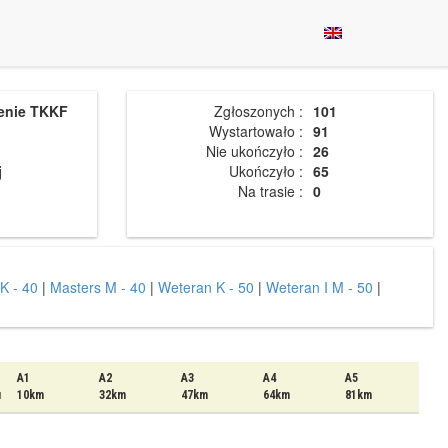
enie TKKF
Zgłoszonych :
101
Wystartowało :
91
Nie ukończyło :
26
j
Ukończyło :
65
Na trasie :
0
K - 40
|
Masters M - 40
|
Weteran K - 50
|
Weteran I M - 50
|
A1
A2
A3
A4
A5
u
10km
32km
47km
64km
81km