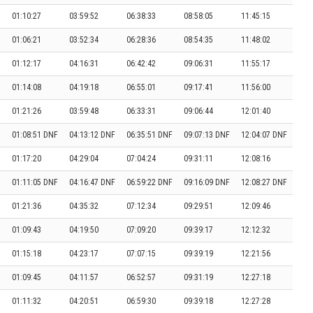
01:10:27
03:59:52
06:38:33
08:58:05
11:45:15
01:06:21
03:52:34
06:28:36
08:54:35
11:48:02
01:12:17
04:16:31
06:42:42
09:06:31
11:55:17
01:14:08
04:19:18
06:55:01
09:17:41
11:56:00
01:21:26
03:59:48
06:33:31
09:06:44
12:01:40
01:08:51 DNF
04:13:12 DNF
06:35:51 DNF
09:07:13 DNF
12:04:07 DNF
01:17:20
04:29:04
07:04:24
09:31:11
12:08:16
01:11:05 DNF
04:16:47 DNF
06:59:22 DNF
09:16:09 DNF
12:08:27 DNF
01:21:36
04:35:32
07:12:34
09:29:51
12:09:46
01:09:43
04:19:50
07:09:20
09:39:17
12:12:32
01:15:18
04:23:17
07:07:15
09:39:19
12:21:56
01:09:45
04:11:57
06:52:57
09:31:19
12:27:18
01:11:32
04:20:51
06:59:30
09:39:18
12:27:28