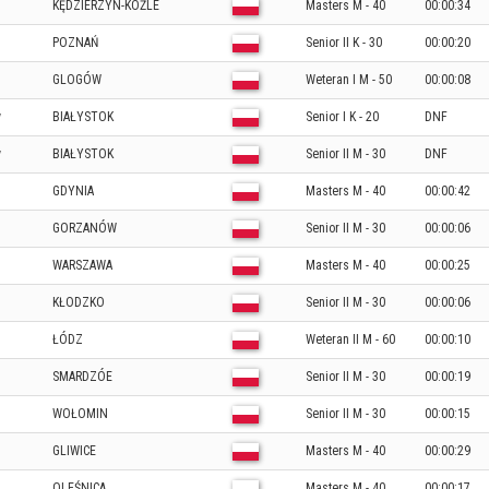
KĘDZIERZYN-KOŹLE
Masters M - 40
00:00:34
POZNAŃ
Senior II K - 30
00:00:20
GLOGÓW
Weteran I M - 50
00:00:08
y
BIAŁYSTOK
Senior I K - 20
DNF
y
BIAŁYSTOK
Senior II M - 30
DNF
GDYNIA
Masters M - 40
00:00:42
GORZANÓW
Senior II M - 30
00:00:06
WARSZAWA
Masters M - 40
00:00:25
KŁODZKO
Senior II M - 30
00:00:06
ŁÓDZ
Weteran II M - 60
00:00:10
SMARDZÓE
Senior II M - 30
00:00:19
WOŁOMIN
Senior II M - 30
00:00:15
GLIWICE
Masters M - 40
00:00:29
OLEŚNICA
Masters M - 40
00:00:17