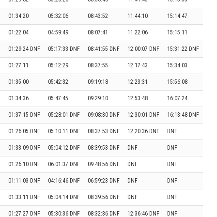
01:34:20
05:32:06
08:43:52
11:44:10
15:14:47
01:22:04
04:59:49
08:07:41
11:22:06
15:15:11
01:29:24 DNF
05:17:33 DNF
08:41:55 DNF
12:00:07 DNF
15:31:22 DNF
01:27:11
05:12:29
08:37:55
12:17:43
15:34:03
01:35:00
05:42:32
09:19:18
12:23:31
15:56:08
01:34:36
05:47:45
09:29:10
12:53:48
16:07:24
01:37:15 DNF
05:28:01 DNF
09:08:30 DNF
12:30:01 DNF
16:13:48 DNF
01:26:05 DNF
05:10:11 DNF
08:37:53 DNF
12:20:36 DNF
DNF
01:33:09 DNF
05:04:12 DNF
08:39:53 DNF
DNF
DNF
01:26:10 DNF
06:01:37 DNF
09:48:56 DNF
DNF
DNF
01:11:03 DNF
04:16:46 DNF
06:59:23 DNF
DNF
DNF
01:33:11 DNF
05:04:14 DNF
08:39:56 DNF
DNF
DNF
01:27:27 DNF
05:30:36 DNF
08:32:36 DNF
12:36:46 DNF
DNF