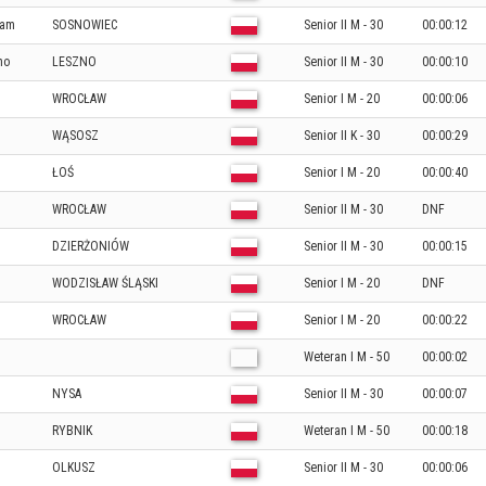
eam
SOSNOWIEC
Senior II M - 30
00:00:12
no
LESZNO
Senior II M - 30
00:00:10
WROCŁAW
Senior I M - 20
00:00:06
WĄSOSZ
Senior II K - 30
00:00:29
ŁOŚ
Senior I M - 20
00:00:40
WROCŁAW
Senior II M - 30
DNF
DZIERŻONIÓW
Senior II M - 30
00:00:15
WODZISŁAW ŚLĄSKI
Senior I M - 20
DNF
WROCŁAW
Senior I M - 20
00:00:22
Weteran I M - 50
00:00:02
NYSA
Senior II M - 30
00:00:07
RYBNIK
Weteran I M - 50
00:00:18
OLKUSZ
Senior II M - 30
00:00:06