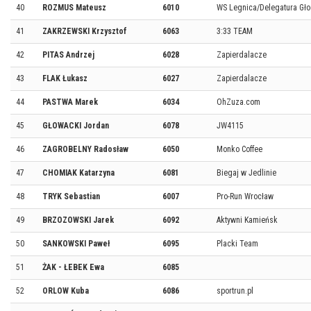
40
ROZMUS Mateusz
6010
WS Legnica/Delegatura Gł
41
ZAKRZEWSKI Krzysztof
6063
3:33 TEAM
42
PITAS Andrzej
6028
Zapierdalacze
43
FLAK Łukasz
6027
Zapierdalacze
44
PASTWA Marek
6034
OhZuza.com
45
GŁOWACKI Jordan
6078
JW4115
46
ZAGROBELNY Radosław
6050
Monko Coffee
47
CHOMIAK Katarzyna
6081
Biegaj w Jedlinie
48
TRYK Sebastian
6007
Pro-Run Wrocław
49
BRZOZOWSKI Jarek
6092
Aktywni Kamieńsk
50
SANKOWSKI Paweł
6095
Placki Team
51
ŻAK - ŁEBEK Ewa
6085
52
ORLOW Kuba
6086
sportrun.pl