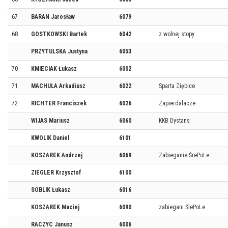
67
BARAN Jarosław
6079
68
GOSTKOWSKI Bartek
6042
z wolnej stopy
PRZYTULSKA Justyna
6053
70
KMIECIAK Łukasz
6002
71
MACHULA Arkadiusz
6022
Sparta Ziębice
72
RICHTER Franciszek
6026
Zapierdalacze
WIJAS Mariusz
6060
KKB Dystans
KWOLIK Daniel
6101
KOSZAREK Andrzej
6069
Zabieganie ŚrePoLe
ZIEGLER Krzysztof
6100
SOBLIK Łukasz
6016
KOSZAREK Maciej
6090
zabiegani ŚlePoLe
RACZYC Janusz
6006