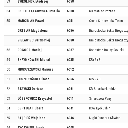
53
ZWĘGLIŃSKI Andrzej
6058
54
SZULC-ŁĄTKOWSKA Urszula
6080
KB Maniac Poznan
55
MARCINIAK Paweł
6051
Cross Straceńców Team
GRĘZIAK Magdalena
6056
Białostocka Sekta Biegacz
BIELAWIEC Bartłomiej
6088
Białostocka Sekta Biegacz
58
ROGOCZ Maciej
6067
Rogasie z Doliny Roztoki
59
SKRYNKOWSKI Michal
6035
KRYZYS
60
MIODUSZEWSKI Mariusz
6012
61
ŁUSZCZYŃSKI Łukasz
6066
KRYZYS
62
STAWSKI Dariusz
6061
KB Arturówek Łódz
63
JÓZEFOWICZ Krzysztof
6011
Smardzów Pany
64
DEPTUŁA Hubert
6041
KSW Kyokushin
65
STĘPIEŃ Wojciech
6046
Night Runners Gliwice
66
RYCZYŃSKI Jacek
6005