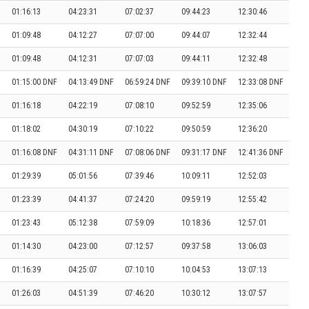
01:16:13
04:23:31
07:02:37
09:44:23
12:30:46
01:09:48
04:12:27
07:07:00
09:44:07
12:32:44
01:09:48
04:12:31
07:07:03
09:44:11
12:32:48
01:15:00 DNF
04:13:49 DNF
06:59:24 DNF
09:39:10 DNF
12:33:08 DNF
01:16:18
04:22:19
07:08:10
09:52:59
12:35:06
01:18:02
04:30:19
07:10:22
09:50:59
12:36:20
01:16:08 DNF
04:31:11 DNF
07:08:06 DNF
09:31:17 DNF
12:41:36 DNF
01:29:39
05:01:56
07:39:46
10:09:11
12:52:03
01:23:39
04:41:37
07:24:20
09:59:19
12:55:42
01:23:43
05:12:38
07:59:09
10:18:36
12:57:01
01:14:30
04:23:00
07:12:57
09:37:58
13:06:03
01:16:39
04:25:07
07:10:10
10:04:53
13:07:13
01:26:03
04:51:39
07:46:20
10:30:12
13:07:57