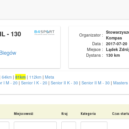
L - 130
Stowarzysz
Organizator :
Kompas
Data :
2017-07-20
Miejsce :
Lądek Zdró
 Biegów
Dystans :
130 km
|
64km
|
81km
|
112km
|
Meta
r I M - 20
|
Senior I K - 20
|
Senior II K - 30
|
Senior II M - 30
|
Masters 
Miejscowość
Kraj
Kategoria
Czas start