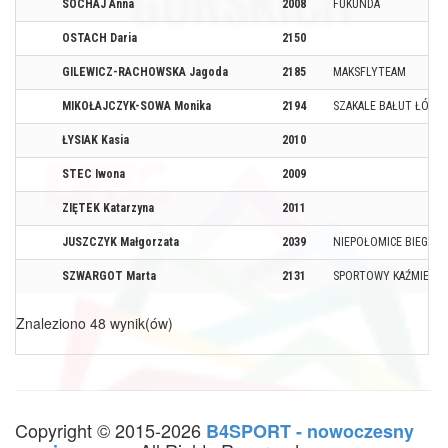
SOCHAJ Anna
2008
FUKUNDA
OSTACH Daria
2150
GILEWICZ-RACHOWSKA Jagoda
2185
MAKSFLYTEAM
MIKOŁAJCZYK-SOWA Monika
2194
SZAKALE BAŁUT ŁÓDŹ
ŁYSIAK Kasia
2010
STEC Iwona
2009
ZIĘTEK Katarzyna
2011
JUSZCZYK Małgorzata
2039
NIEPOŁOMICE BIEGAJĄ
SZWARGOT Marta
2131
SPORTOWY KAŹMIERZ
Znaleziono 48 wynik(ów)
Copyright © 2015-2026
B4SPORT - nowoczesny