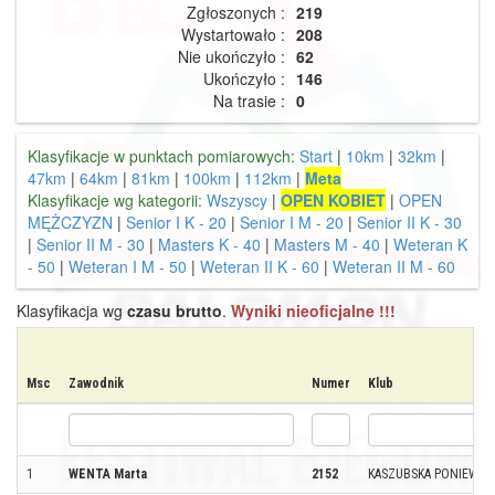
Zgłoszonych :
219
Wystartowało :
208
Nie ukończyło :
62
Ukończyło :
146
Na trasie :
0
Klasyfikacje w punktach pomiarowych:
Start
|
10km
|
32km
|
47km
|
64km
|
81km
|
100km
|
112km
|
Meta
Klasyfikacje wg kategorii:
Wszyscy
|
OPEN KOBIET
|
OPEN
MĘŻCZYZN
|
Senior I K - 20
|
Senior I M - 20
|
Senior II K - 30
|
Senior II M - 30
|
Masters K - 40
|
Masters M - 40
|
Weteran K
- 50
|
Weteran I M - 50
|
Weteran II K - 60
|
Weteran II M - 60
Klasyfikacja wg
czasu brutto
.
Wyniki nieoficjalne !!!
Msc
Zawodnik
Numer
Klub
1
WENTA Marta
2152
KASZUBSKA PONIEWIER