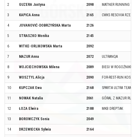
2
GUZERA Justyna
2098
MATNER RUNNING TE
3
KAPICA Anna
2165
CWKS RESOVIA RZESZ
4
JOVANOVIĆ-DOBRZYŃSKA Marta
2126
5
STRASZKO Monika
2145
6
WITKE-ORLIKOWSKA Marta
2092
7
MAZUR Anna
2072
ULTRANQA
8
WOJCIECHOWSKA Milena
2089
BIEGI W ROGOŹNIKU
9
WOSZTYL Alicja
2090
FOR-REST-RUN KOSZAL
10
KUPCZAK Ewa
2168
SPARTA ULTRA TEAM
11
NOWAK Natalia
2061
GÓRAL Z MAZUR RUNN
12
ŁOZA Elwira
2188
MKB DREPTAK
13
BOROWCZYK Sonia
2049
14
DRZEWIECKA Sylwia
2164