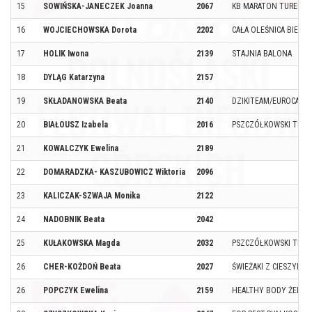
15
SOWIŃSKA-JANECZEK Joanna
2067
KB MARATON TUREK
16
WOJCIECHOWSKA Dorota
2202
CAŁA OLEŚNICA BIEGA
17
HOLIK Iwona
2139
STAJNIA BALONA
18
DYLĄG Katarzyna
2157
19
SKŁADANOWSKA Beata
2140
DZIKITEAM/EUROCASH
20
BIAŁOUSZ Izabela
2016
PSZCZÓŁKOWSKI TEAM
21
KOWALCZYK Ewelina
2189
22
DOMARADZKA- KASZUBOWICZ Wiktoria
2096
23
KALICZAK-SZWAJA Monika
2122
24
NADOBNIK Beata
2042
25
KUŁAKOWSKA Magda
2032
PSZCZÓŁKOWSKI TEAM
26
CHER-KOŻDOŃ Beata
2027
ŚWIEŻAKI Z CIESZYNA
26
POPCZYK Ewelina
2159
HEALTHY BODY ŻELA