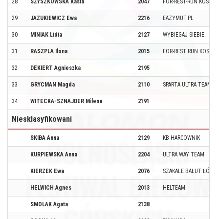
28
SZYSZKOWSKA Kasia
2047
FOR-REST-RUN KOSZAL
29
JAZUKIEWICZ Ewa
2216
EAZYMUT.PL
30
MINIAK Lidia
2127
WYBIEGAJ SIEBIE
31
RASZPLA Ilona
2015
FOR-REST RUN KOSZAL
32
DEKIERT Agnieszka
2195
33
GRYCMAN Magda
2110
SPARTA ULTRA TEAM
34
WITECKA-SZNAJDER Milena
2191
Niesklasyfikowani
SKIBA Anna
2129
KB HARCOWNIK
KURPIEWSKA Anna
2204
ULTRA WAY TEAM
KIERZEK Ewa
2076
SZAKALE BAŁUT ŁÓDŹ
HELWICH Agnes
2013
HELTEAM
SMOLAK Agata
2138