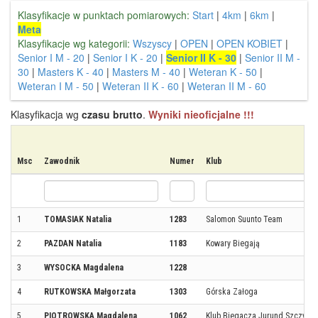
Klasyfikacje w punktach pomiarowych:
Start
|
4km
|
6km
|
Meta
Klasyfikacje wg kategorii:
Wszyscy
|
OPEN
|
OPEN KOBIET
|
Senior I M - 20
|
Senior I K - 20
|
Senior II K - 30
|
Senior II M -
30
|
Masters K - 40
|
Masters M - 40
|
Weteran K - 50
|
Weteran I M - 50
|
Weteran II K - 60
|
Weteran II M - 60
Klasyfikacja wg
czasu brutto
.
Wyniki nieoficjalne !!!
Msc
Zawodnik
Numer
Klub
1
TOMASIAK Natalia
1283
Salomon Suunto Team
2
PAZDAN Natalia
1183
Kowary Biegają
3
WYSOCKA Magdalena
1228
4
RUTKOWSKA Małgorzata
1303
Górska Załoga
5
PIOTROWSKA Magdalena
1062
Klub Biegacza Jurund Szczytno