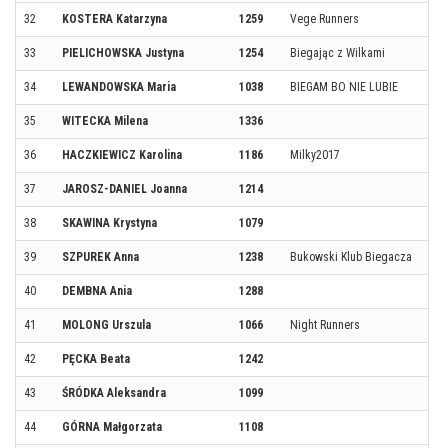
32
KOSTERA Katarzyna
1259
Vege Runners
33
PIELICHOWSKA Justyna
1254
Biegając z Wilkami
34
LEWANDOWSKA Maria
1038
BIEGAM BO NIE LUBIE
35
WITECKA Milena
1336
36
HACZKIEWICZ Karolina
1186
Milky2017
37
JAROSZ-DANIEL Joanna
1214
38
SKAWINA Krystyna
1079
39
SZPUREK Anna
1238
Bukowski Klub Biegacza
40
DEMBNA Ania
1288
41
MOLONG Urszula
1066
Night Runners
42
PĘCKA Beata
1242
43
ŚRÓDKA Aleksandra
1099
44
GÓRNA Małgorzata
1108