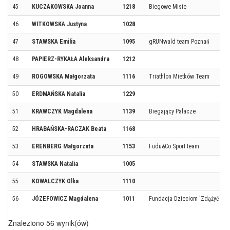
45
KUCZAKOWSKA Joanna
1218
Biegowe Misie
46
WITKOWSKA Justyna
1028
47
STAWSKA Emilia
1095
gRUNwald team Poznań
48
PAPIERZ-RYKAŁA Aleksandra
1212
49
ROGOWSKA Małgorzata
1116
Triathlon Mietków Team
50
ERDMAŃSKA Natalia
1229
51
KRAWCZYK Magdalena
1139
Biegający Palacze
52
HRABAŃSKA-RACZAK Beata
1168
53
ERENBERG Małgorzata
1153
Fudu&Co Sport team
54
STAWSKA Natalia
1005
55
KOWALCZYK Olka
1110
56
JÓZEFOWICZ Magdalena
1011
Fundacja Dzieciom 'Zdążyć z P
Znaleziono 56 wynik(ów)