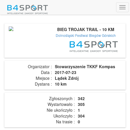
Tog
navi
BIEG TROJAK TRAIL - 10 KM
Dolnośląski Festiwal Biegów Górskich
Organizator :
Stowarzyszenie TKKF Kompas
Data :
2017-07-23
Miejsce :
Lądek Zdrój
Dystans :
10 km
Zgłoszonych :
342
Wystartowało :
305
Nie ukończyło :
1
Ukończyło :
304
Na trasie :
0