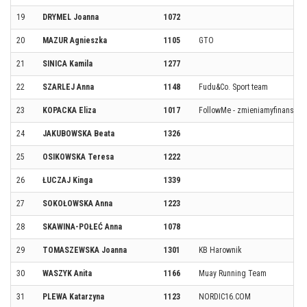
19
DRYMEL Joanna
1072
20
MAZUR Agnieszka
1105
GTO
21
SINICA Kamila
1277
22
SZARLEJ Anna
1148
Fudu&Co. Sport team
23
KOPACKA Eliza
1017
FollowMe - zmieniamyfinanse.pl
24
JAKUBOWSKA Beata
1326
25
OSIKOWSKA Teresa
1222
26
ŁUCZAJ Kinga
1339
27
SOKOŁOWSKA Anna
1223
28
SKAWINA-POŁEĆ Anna
1078
29
TOMASZEWSKA Joanna
1301
KB Harownik
30
WASZYK Anita
1166
Muay Running Team
31
PLEWA Katarzyna
1123
NORDIC16.COM