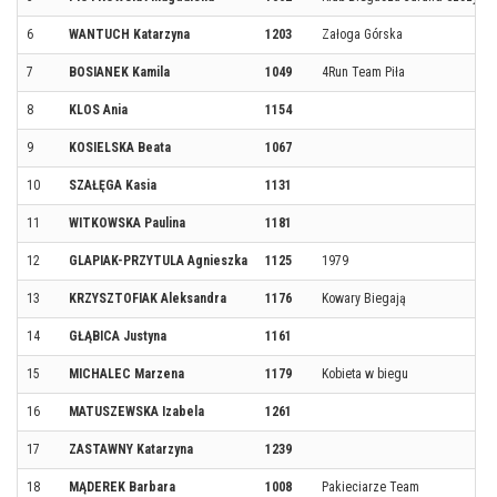
6
WANTUCH Katarzyna
1203
Załoga Górska
7
BOSIANEK Kamila
1049
4Run Team Piła
8
KLOS Ania
1154
9
KOSIELSKA Beata
1067
10
SZAŁĘGA Kasia
1131
11
WITKOWSKA Paulina
1181
12
GLAPIAK-PRZYTULA Agnieszka
1125
1979
13
KRZYSZTOFIAK Aleksandra
1176
Kowary Biegają
14
GŁĄBICA Justyna
1161
15
MICHALEC Marzena
1179
Kobieta w biegu
16
MATUSZEWSKA Izabela
1261
17
ZASTAWNY Katarzyna
1239
18
MĄDEREK Barbara
1008
Pakieciarze Team