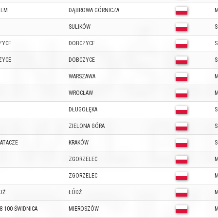
HEM
DĄBROWA GÓRNICZA
M
SULIKÓW
S
ZYCE
DOBCZYCE
S
ZYCE
DOBCZYCE
S
WARSZAWA
M
WROCŁAW
M
DŁUGOŁĘKA
S
ZIELONA GÓRA
S
IATACZE
KRAKÓW
S
ZGORZELEC
M
ZGORZELEC
M
DŹ
ŁÓDŹ
M
-100 ŚWIDNICA
MIEROSZÓW
M