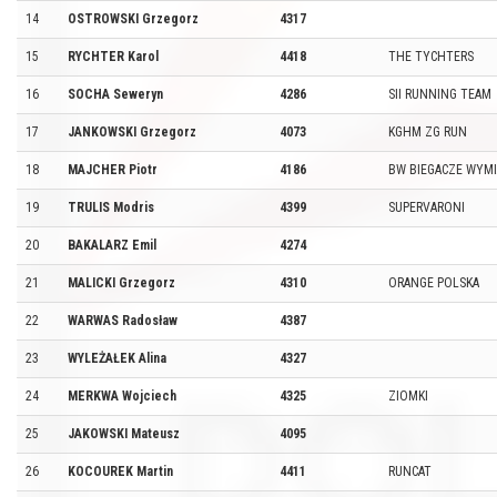
14
OSTROWSKI Grzegorz
4317
15
RYCHTER Karol
4418
THE TYCHTERS
16
SOCHA Seweryn
4286
SII RUNNING TEAM
17
JANKOWSKI Grzegorz
4073
KGHM ZG RUN
18
MAJCHER Piotr
4186
BW BIEGACZE WYM
19
TRULIS Modris
4399
SUPERVARONI
20
BAKALARZ Emil
4274
21
MALICKI Grzegorz
4310
ORANGE POLSKA
22
WARWAS Radosław
4387
23
WYLEŻAŁEK Alina
4327
24
MERKWA Wojciech
4325
ZIOMKI
25
JAKOWSKI Mateusz
4095
26
KOCOUREK Martin
4411
RUNCAT