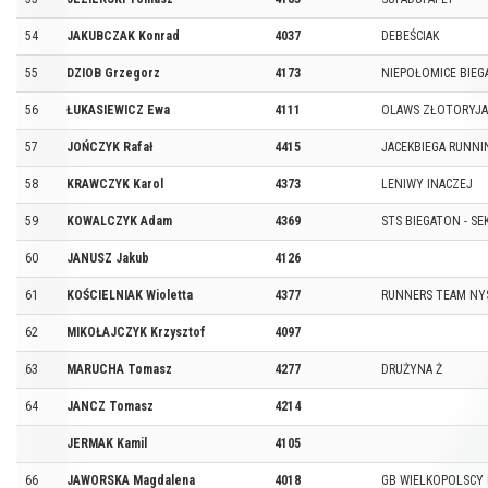
54
JAKUBCZAK Konrad
4037
DEBEŚCIAK
55
DZIOB Grzegorz
4173
NIEPOŁOMICE BIEG
56
ŁUKASIEWICZ Ewa
4111
OLAWS ZŁOTORYJA
57
JOŃCZYK Rafał
4415
JACEKBIEGA RUNNI
58
KRAWCZYK Karol
4373
LENIWY INACZEJ
59
KOWALCZYK Adam
4369
STS BIEGATON - SE
60
JANUSZ Jakub
4126
61
KOŚCIELNIAK Wioletta
4377
RUNNERS TEAM NY
62
MIKOŁAJCZYK Krzysztof
4097
63
MARUCHA Tomasz
4277
DRUŻYNA Ż
64
JANCZ Tomasz
4214
JERMAK Kamil
4105
66
JAWORSKA Magdalena
4018
GB WIELKOPOLSCY 