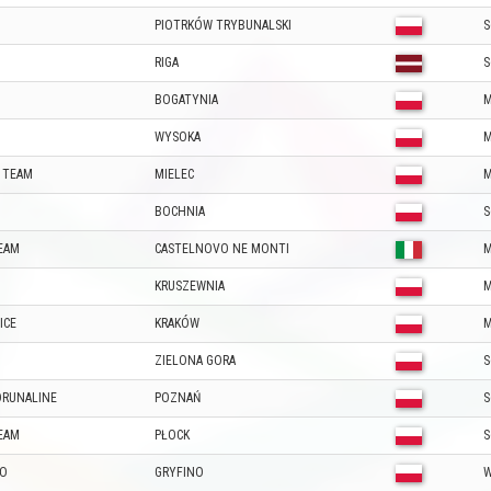
PIOTRKÓW TRYBUNALSKI
S
RIGA
S
BOGATYNIA
M
WYSOKA
M
 TEAM
MIELEC
M
BOCHNIA
S
EAM
CASTELNOVO NE MONTI
M
KRUSZEWNIA
M
ICE
KRAKÓW
M
ZIELONA GORA
S
DRUNALINE
POZNAŃ
S
EAM
PŁOCK
S
NO
GRYFINO
W