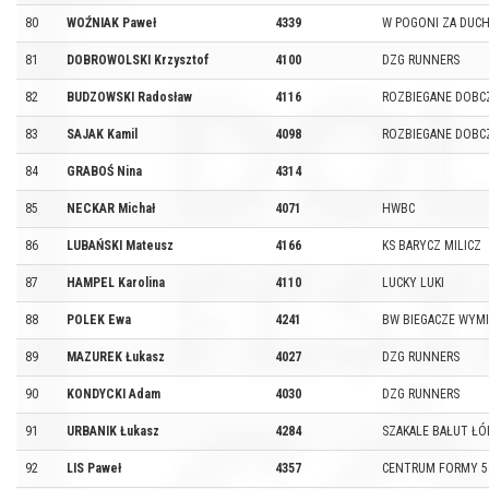
80
WOŹNIAK Paweł
4339
W POGONI ZA DUC
81
DOBROWOLSKI Krzysztof
4100
DZG RUNNERS
82
BUDZOWSKI Radosław
4116
ROZBIEGANE DOBC
83
SAJAK Kamil
4098
ROZBIEGANE DOBC
84
GRABOŚ Nina
4314
85
NECKAR Michał
4071
HWBC
86
LUBAŃSKI Mateusz
4166
KS BARYCZ MILICZ
87
HAMPEL Karolina
4110
LUCKY LUKI
88
POLEK Ewa
4241
BW BIEGACZE WYM
89
MAZUREK Łukasz
4027
DZG RUNNERS
90
KONDYCKI Adam
4030
DZG RUNNERS
91
URBANIK Łukasz
4284
SZAKALE BAŁUT ŁÓ
92
LIS Paweł
4357
CENTRUM FORMY 58