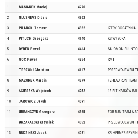
1
MASIAREK Maciej
4270
2
GLUSNEVS Didzis
4362
3
PILARSKI Tomasz
4382
IZERY BOGATYNIA
4
PITUCH Grzegorz
4140
KS WYSOKA
5
DYBEK Pawel
4414
SALOMON SUUNTO
6
GOC Paweł
4254
RMT
TERZONI Christian
4117
PRZEDWOJEWSKI T
8
MAZUREK Marcin
4379
FEHLAU RUN TEAM
9
ŚCIESZKA Wojciech
4252
13 ELT KRAKÓW-BAL
10
JAROWICZ Jakub
4091
11
URBAŃCZYK Grzegorz
4365
FOR RUN TEAM & A
BRZĄKALSKI Krzysiek
4052
PRZEDWOJEWSKI T
13
RUDZIŃSKI Jacek
4081
KB HERMES GRYFI