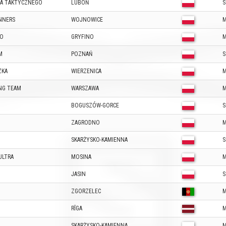
WA TAKTYCZNEGO
LUBOŃ
S
NNERS
WOJNOWICE
M
NO
GRYFINO
M
M
POZNAŃ
S
ZKA
WIERZENICA
M
NG TEAM
WARSZAWA
M
BOGUSZÓW-GORCE
S
ZAGRODNO
M
SKARŻYSKO-KAMIENNA
S
ULTRA
MOSINA
M
JASIN
S
ZGORZELEC
M
RĪGA
M
SKARŻYSKO-KAMIENNA
M