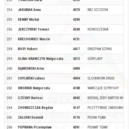
253
TOMCZAK Rafał
4169
254
JAKUBIAK Anna
4070
RAZ SZCZECIN
255
DEMBY Michał
4290
256
JERCZYŃSKI Tomasz
4240
NOWOCZESNA
257
KRECHOWIEC Marcin
4131
258
BOSY Hubert
4417
DRUŻYNA SZPIKU
259
GLINA-KRAWCZYK Małgorzata
4213
GÓRYLASY
260
DĄBROWSKI Artur
4400
261
CHYLIŃSKI Łukasz
4004
CLOCKWORK DRUID
262
DWORNIK Małgorzata
4188
WARCZĄCE SZPRYCHY
263
CZESNY Bartosz
4043
BIEGNĘ, ŻEBY BARTEK MÓGŁ
264
CHOMISZCZAK Bogdan
4147
POZYTYWNIE ZABIEGANI SA
265
ZAŁUSKI Dominik
4176
PECNA TEAM
266
POPRAWA Przemysław
4391
PIOMAT TEAM