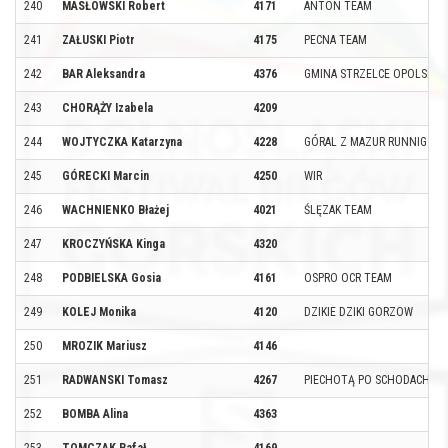
240
MASŁOWSKI Robert
4171
ANTON TEAM
241
ZAŁUSKI Piotr
4175
PECNA TEAM
242
BAR Aleksandra
4376
GMINA STRZELCE OPOLSKIE
243
CHORĄŻY Izabela
4209
244
WOJTYCZKA Katarzyna
4228
GÓRAL Z MAZUR RUNNIG TE
245
GÓRECKI Marcin
4250
WIR
246
WACHNIENKO Błażej
4021
ŚLĘZAK TEAM
247
KROCZYŃSKA Kinga
4320
248
PODBIELSKA Gosia
4161
OSPRO OCR TEAM
249
KOLEJ Monika
4120
DZIKIE DZIKI GORZOW
250
MROZIK Mariusz
4146
251
RADWANSKI Tomasz
4267
PIECHOTĄ PO SCHODACH
252
BOMBA Alina
4363