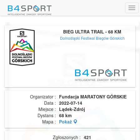
Tog
navi
BIEG ULTRA TRAIL - 68 KM
Dolnośląski Festiwal Biegów Górskich
Organizator :
Fundacja MARATONY GÓRSKIE
Data :
2022-07-14
Miejsce :
Lądek-Zdrój
Dystans :
68 km
Mapa :
Pokaż
Zgłoszonych :
421