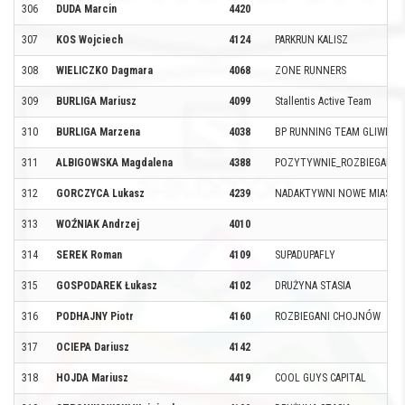
306
DUDA Marcin
4420
307
KOS Wojciech
4124
PARKRUN KALISZ
308
WIELICZKO Dagmara
4068
ZONE RUNNERS
309
BURLIGA Mariusz
4099
Stallentis Active Team
310
BURLIGA Marzena
4038
BP RUNNING TEAM GLIWICE
311
ALBIGOWSKA Magdalena
4388
POZYTYWNIE_ROZBIEGANA
312
GORCZYCA Lukasz
4239
NADAKTYWNI NOWE MIASTE
313
WOŹNIAK Andrzej
4010
314
SEREK Roman
4109
SUPADUPAFLY
315
GOSPODAREK Łukasz
4102
DRUŻYNA STASIA
316
PODHAJNY Piotr
4160
ROZBIEGANI CHOJNÓW
317
OCIEPA Dariusz
4142
318
HOJDA Mariusz
4419
COOL GUYS CAPITAL