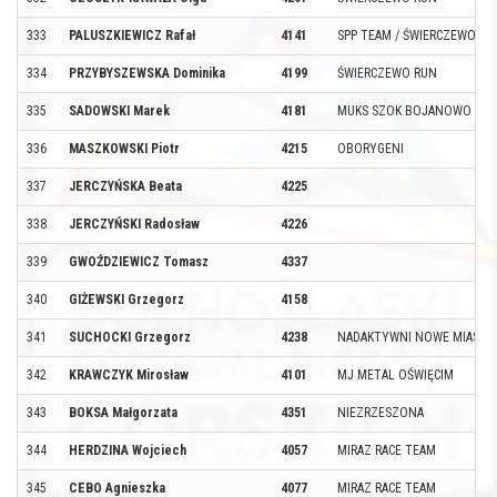
333
PALUSZKIEWICZ Rafał
4141
SPP TEAM / ŚWIERCZEWO RU
334
PRZYBYSZEWSKA Dominika
4199
ŚWIERCZEWO RUN
335
SADOWSKI Marek
4181
MUKS SZOK BOJANOWO
336
MASZKOWSKI Piotr
4215
OBORYGENI
337
JERCZYŃSKA Beata
4225
338
JERCZYŃSKI Radosław
4226
339
GWOŹDZIEWICZ Tomasz
4337
340
GIŻEWSKI Grzegorz
4158
341
SUCHOCKI Grzegorz
4238
NADAKTYWNI NOWE MIASTE
342
KRAWCZYK Mirosław
4101
MJ METAL OŚWIĘCIM
343
BOKSA Małgorzata
4351
NIEZRZESZONA
344
HERDZINA Wojciech
4057
MIRAZ RACE TEAM
345
CEBO Agnieszka
4077
MIRAZ RACE TEAM