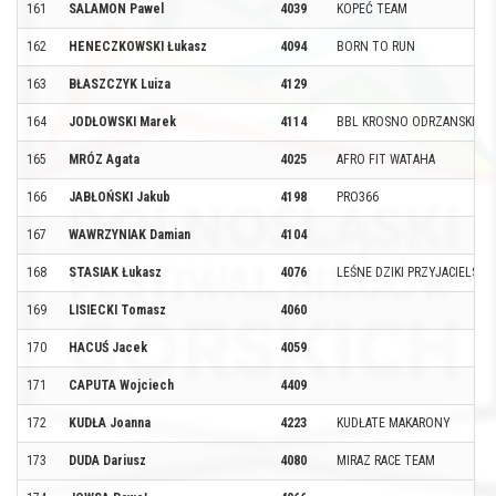
161
SALAMON Pawel
4039
KOPEĆ TEAM
162
HENECZKOWSKI Łukasz
4094
BORN TO RUN
163
BŁASZCZYK Luiza
4129
164
JODŁOWSKI Marek
4114
BBL KROSNO ODRZANSKIE
165
MRÓZ Agata
4025
AFRO FIT WATAHA
166
JABŁOŃSKI Jakub
4198
PRO366
167
WAWRZYNIAK Damian
4104
168
STASIAK Łukasz
4076
LEŚNE DZIKI PRZYJACIELSKA
169
LISIECKI Tomasz
4060
170
HACUŚ Jacek
4059
171
CAPUTA Wojciech
4409
172
KUDŁA Joanna
4223
KUDŁATE MAKARONY
173
DUDA Dariusz
4080
MIRAZ RACE TEAM