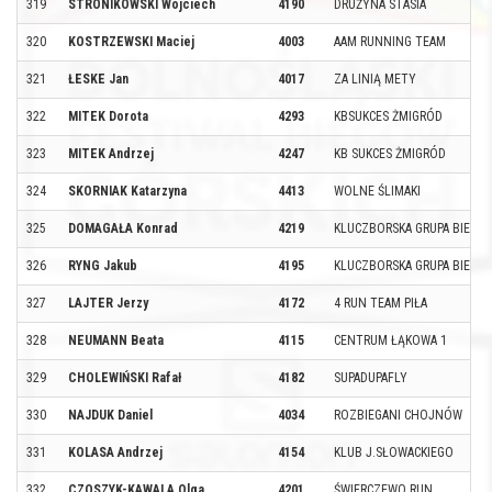
319
STRONIKOWSKI Wojciech
4190
DRUŻYNA STASIA
320
KOSTRZEWSKI Maciej
4003
AAM RUNNING TEAM
321
ŁESKE Jan
4017
ZA LINIĄ METY
322
MITEK Dorota
4293
KBSUKCES ŻMIGRÓD
323
MITEK Andrzej
4247
KB SUKCES ŻMIGRÓD
324
SKORNIAK Katarzyna
4413
WOLNE ŚLIMAKI
325
DOMAGAŁA Konrad
4219
KLUCZBORSKA GRUPA BIEGO
326
RYNG Jakub
4195
KLUCZBORSKA GRUPA BIEGO
327
LAJTER Jerzy
4172
4 RUN TEAM PIŁA
328
NEUMANN Beata
4115
CENTRUM ŁĄKOWA 1
329
CHOLEWIŃSKI Rafał
4182
SUPADUPAFLY
330
NAJDUK Daniel
4034
ROZBIEGANI CHOJNÓW
331
KOLASA Andrzej
4154
KLUB J.SŁOWACKIEGO
332
CZOSZYK-KAWALA Olga
4201
ŚWIERCZEWO RUN