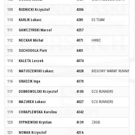
109
RUDNICKI Krzysztof
4306
110
KARLIK Łukasz
4281
ES TEAM
111
GAWCZYŃSKI Marcel
4257
112
NECKAR Michał
4071
HWBC
113
SUCHODOLA Piotr
4401
114
KALETA Leszek
4074
115
MATUSZEWSKI Łukasz
4028
BIEGOWY WARIAT RUNNING 
116
GRADZIK Inga
4370
117
DOBROWOLSKI Krzysztof
4100
DZG RUNNERS
118
MAZUREK Łukasz
4027
DZG RUNNERS
119
CHRAPLEWSKA Karolina
4342
120
SYPNIEWSKI Krystian
4139
ZBGB
121
NOWAK Krzysztof
4316