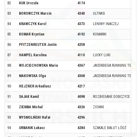
82
KUK Urszula
4174
83
BOROWCZYK Marcin
4340
ULTRASI
84
KRAWCZYK Karol
4373
LENIWY INACZEJ
85
KOMAR Krystian
4192
KOMARKI
86
PFITZENREUTER Justin
4258
87
HAMPEL Karolina
4110
LUCKY LUKI
88
WOJCIECHOWSKA Maria
4367
JACEKBIEGA RUNNING TEAM
89
MAKOWSKA Olga
4368
JACEKBIEGA RUNNING TEAM
90
HEJZNER Arkadiusz
4217
91
SAJAK Kamil
4098
ROZBIEGANE DOBCZYCE
92
ZIEMBA Michal
4326
ZIOMKI
93
WYSMOLIŃSKI Rafał
4296
94
URBANIK Łukasz
4284
SZAKALE BAŁUT ŁÓDŹ