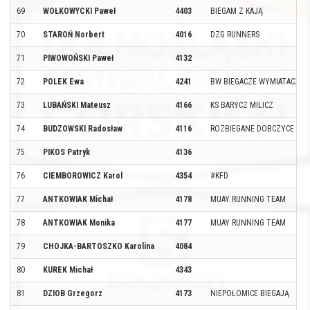
69
WOŁKOWYCKI Paweł
4403
BIEGAM Z KAJĄ
70
STAROŃ Norbert
4016
DZG RUNNERS
71
PIWOWOŃSKI Paweł
4132
72
POLEK Ewa
4241
BW BIEGACZE WYMIATACZE
73
LUBAŃSKI Mateusz
4166
KS BARYCZ MILICZ
74
BUDZOWSKI Radosław
4116
ROZBIEGANE DOBCZYCE
75
PIKOS Patryk
4136
76
CIEMBOROWICZ Karol
4354
#KFD
77
ANTKOWIAK Michał
4178
MUAY RUNNING TEAM
78
ANTKOWIAK Monika
4177
MUAY RUNNING TEAM
79
CHOJKA-BARTOSZKO Karolina
4084
80
KUREK Michał
4343
81
DZIOB Grzegorz
4173
NIEPOŁOMICE BIEGAJĄ