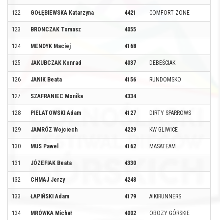
122
GOŁĘBIEWSKA Katarzyna
4421
COMFORT ZONE
123
BRONCZAK Tomasz
4055
124
MENDYK Maciej
4168
125
JAKUBCZAK Konrad
4037
DEBEŚCIAK
126
JANIK Beata
4156
RUNDOMSKO
127
SZAFRANIEC Monika
4334
128
PIELATOWSKI Adam
4127
DIRTY SPARROWS
129
JAMRÓZ Wojciech
4229
KW GLIWICE
130
MUS Pawel
4162
MASATEAM
131
JÓZEFIAK Beata
4330
132
CHMAJ Jerzy
4248
133
ŁAPIŃSKI Adam
4179
AIKIRUNNERS
134
MRÓWKA Michał
4002
OBOZY GÓRSKIE