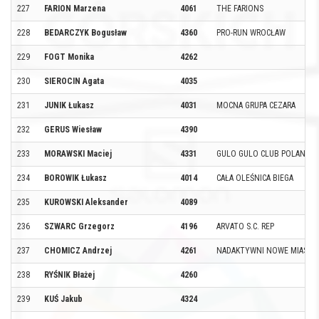
227
FARION Marzena
4061
THE FARIONS
228
BEDARCZYK Bogusław
4360
PRO-RUN WROCŁAW
229
FOGT Monika
4262
230
SIEROCIN Agata
4035
231
JUNIK Łukasz
4031
MOCNA GRUPA CEZARA
232
GERUS Wiesław
4390
233
MORAWSKI Maciej
4331
GULO GULO CLUB POLAND
234
BOROWIK Łukasz
4014
CAŁA OLEŚNICA BIEGA
235
KUROWSKI Aleksander
4089
236
SZWARC Grzegorz
4196
ARVATO S.C. REP
237
CHOMICZ Andrzej
4261
NADAKTYWNI NOWE MIASTE
238
RYŚNIK Błażej
4260
239
KUŚ Jakub
4324