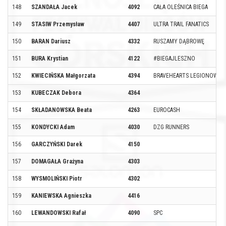
148
SZANDAŁA Jacek
4092
CAŁA OLEŚNICA BIEGA
149
STASIW Przemysław
4407
ULTRA TRAIL FANATICS
150
BARAN Dariusz
4332
RUSZAMY DĄBROWĘ
151
BURA Krystian
4122
#BIEGAJLESZNO
152
KWIECIŃSKA Małgorzata
4394
BRAVEHEARTS LEGIONOWO
153
KUBECZAK Debora
4364
154
SKŁADANOWSKA Beata
4263
EUROCASH
155
KONDYCKI Adam
4030
DZG RUNNERS
156
GARCZYŃSKI Darek
4150
157
DOMAGAŁA Grażyna
4303
158
WYSMOLIŃSKI Piotr
4302
159
KANIEWSKA Agnieszka
4416
160
LEWANDOWSKI Rafał
4090
SPC