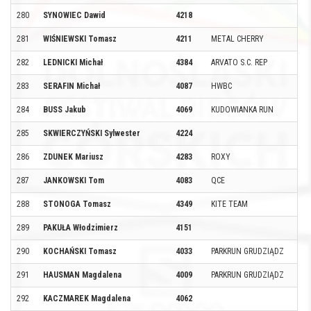
280
SYNOWIEC Dawid
4218
281
WIŚNIEWSKI Tomasz
4211
METAL CHERRY
282
LEDNICKI Michał
4384
ARVATO S.C. REP
283
SERAFIN Michał
4087
HWBC
284
BUSS Jakub
4069
KUDOWIANKA RUN
285
SKWIERCZYŃSKI Sylwester
4224
286
ZDUNEK Mariusz
4283
ROXY
287
JANKOWSKI Tom
4083
QCE
288
STONOGA Tomasz
4349
KITE TEAM
289
PAKUŁA Włodzimierz
4151
290
KOCHAŃSKI Tomasz
4033
PARKRUN GRUDZIĄDZ
291
HAUSMAN Magdalena
4009
PARKRUN GRUDZIĄDZ
292
KACZMAREK Magdalena
4062