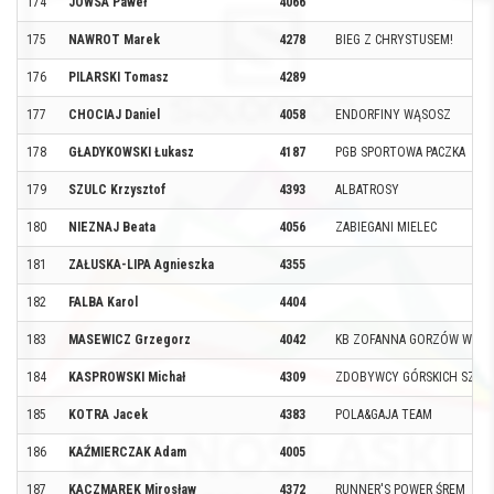
174
JOWSA Paweł
4066
175
NAWROT Marek
4278
BIEG Z CHRYSTUSEM!
176
PILARSKI Tomasz
4289
177
CHOCIAJ Daniel
4058
ENDORFINY WĄSOSZ
178
GŁADYKOWSKI Łukasz
4187
PGB SPORTOWA PACZKA
179
SZULC Krzysztof
4393
ALBATROSY
180
NIEZNAJ Beata
4056
ZABIEGANI MIELEC
181
ZAŁUSKA-LIPA Agnieszka
4355
182
FALBA Karol
4404
183
MASEWICZ Grzegorz
4042
KB ZOFANNA GORZÓW WIEL
184
KASPROWSKI Michał
4309
ZDOBYWCY GÓRSKICH SZC
185
KOTRA Jacek
4383
POLA&GAJA TEAM
186
KAŹMIERCZAK Adam
4005
187
KACZMAREK Mirosław
4372
RUNNER'S POWER ŚREM