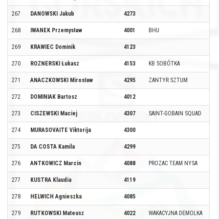
267
DANOWSKI Jakub
4273
268
IWANEK Przemysław
4001
BHU
269
KRAWIEC Dominik
4123
270
ROZNERSKI Łukasz
4153
KB SOBÓTKA
271
ANACZKOWSKI Mirosław
4295
ZANTYR SZTUM
272
DOMINIAK Bartosz
4012
273
CISZEWSKI Maciej
4307
SAINT-GOBAIN SQUAD
274
MURASOVAITE Viktorija
4300
275
DA COSTA Kamila
4299
276
ANTKOWICZ Marcin
4088
PROZAC TEAM NYSA
277
KUSTRA Klaudia
4119
278
HELWICH Agnieszka
4085
279
RUTKOWSKI Mateusz
4022
WAKACYJNA DEMOLKA