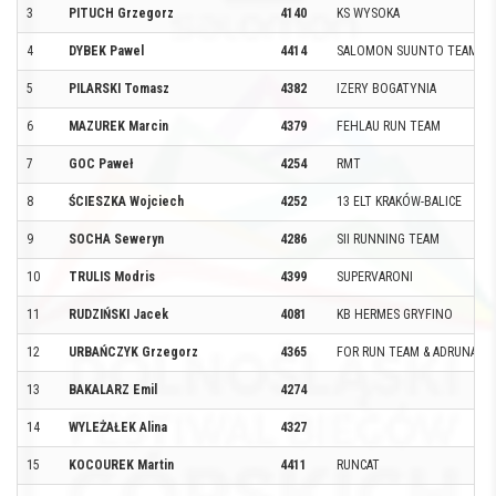
3
PITUCH Grzegorz
4140
KS WYSOKA
4
DYBEK Pawel
4414
SALOMON SUUNTO TEAM
5
PILARSKI Tomasz
4382
IZERY BOGATYNIA
6
MAZUREK Marcin
4379
FEHLAU RUN TEAM
7
GOC Paweł
4254
RMT
8
ŚCIESZKA Wojciech
4252
13 ELT KRAKÓW-BALICE
9
SOCHA Seweryn
4286
SII RUNNING TEAM
10
TRULIS Modris
4399
SUPERVARONI
11
RUDZIŃSKI Jacek
4081
KB HERMES GRYFINO
12
URBAŃCZYK Grzegorz
4365
FOR RUN TEAM & ADRUNALIN
13
BAKALARZ Emil
4274
14
WYLEŻAŁEK Alina
4327
15
KOCOUREK Martin
4411
RUNCAT