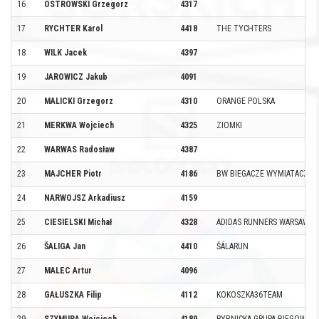
16
OSTROWSKI Grzegorz
4317
17
RYCHTER Karol
4418
THE TYCHTERS
18
WILK Jacek
4397
19
JAROWICZ Jakub
4091
20
MALICKI Grzegorz
4310
ORANGE POLSKA
21
MERKWA Wojciech
4325
ZIOMKI
22
WARWAS Radosław
4387
23
MAJCHER Piotr
4186
BW BIEGACZE WYMIATACZE
24
NARWOJSZ Arkadiusz
4159
25
CIESIELSKI Michał
4328
ADIDAS RUNNERS WARSAW
26
ŠALIGA Jan
4410
ŠÁLARUN
27
MALEC Artur
4096
28
GAŁUSZKA Filip
4112
KOKOSZKA36TEAM