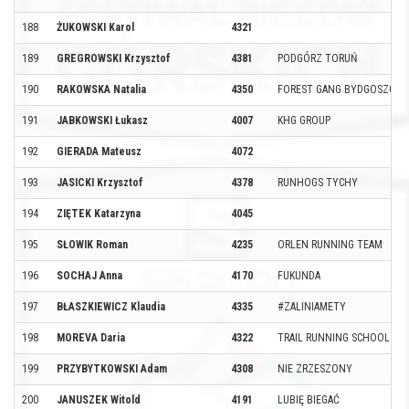
188
ŻUKOWSKI Karol
4321
189
GREGROWSKI Krzysztof
4381
PODGÓRZ TORUŃ
190
RAKOWSKA Natalia
4350
FOREST GANG BYDGOSZCZ
191
JABKOWSKI Łukasz
4007
KHG GROUP
192
GIERADA Mateusz
4072
193
JASICKI Krzysztof
4378
RUNHOGS TYCHY
194
ZIĘTEK Katarzyna
4045
195
SŁOWIK Roman
4235
ORLEN RUNNING TEAM
196
SOCHAJ Anna
4170
FUKUNDA
197
BŁASZKIEWICZ Klaudia
4335
#ZALINIAMETY
198
MOREVA Daria
4322
TRAIL RUNNING SCHOOL
199
PRZYBYTKOWSKI Adam
4308
NIE ZRZESZONY
200
JANUSZEK Witold
4191
LUBIĘ BIEGAĆ