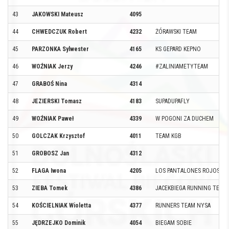
43
JAKOWSKI Mateusz
4095
44
CHWEDCZUK Robert
4232
ŻÓRAWSKI TEAM
45
PARZONKA Sylwester
4165
KS GEPARD KEPNO
46
WOŹNIAK Jerzy
4246
#ZALINIAMETYTEAM
47
GRABOŚ Nina
4314
48
JEZIERSKI Tomasz
4183
SUPADUPAFLY
49
WOŹNIAK Paweł
4339
W POGONI ZA DUCHEM
50
GOLCZAK Krzysztof
4011
TEAM KGB
51
GROBOSZ Jan
4312
52
FLAGA Iwona
4205
LOS PANTALONES ROJOS
53
ZIEBA Tomek
4386
JACEKBIEGA RUNNING TEAM
54
KOŚCIELNIAK Wioletta
4377
RUNNERS TEAM NYSA
55
JĘDRZEJKO Dominik
4054
BIEGAM SOBIE