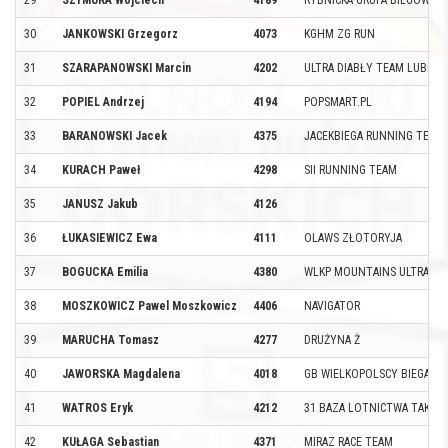
29
SZYMURA Wojciech
4189
RYBNICKA GRUPA BIEGOWA 
30
JANKOWSKI Grzegorz
4073
KGHM ZG RUN
31
SZARAPANOWSKI Marcin
4202
ULTRA DIABŁY TEAM LUBRZA
32
POPIEL Andrzej
4194
POPSMART.PL
33
BARANOWSKI Jacek
4375
JACEKBIEGA RUNNING TEAM
34
KURACH Paweł
4298
SII RUNNING TEAM
35
JANUSZ Jakub
4126
36
ŁUKASIEWICZ Ewa
4111
OLAWS ZŁOTORYJA
37
BOGUCKA Emilia
4380
WLKP MOUNTAINS ULTRA
38
MOSZKOWICZ Pawel Moszkowicz
4406
NAVIGATOR
39
MARUCHA Tomasz
4277
DRUŻYNA Ż
40
JAWORSKA Magdalena
4018
GB WIELKOPOLSCY BIEGACZ
41
WATROS Eryk
4212
31 BAZA LOTNICTWA TAKT
42
KUŁAGA Sebastian
4371
MIRAZ RACE TEAM