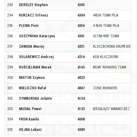
293
DERSLEY Stephen
4305
294
KURZACZ Orfeusz
4304
4RUN TEAM PIŁA
295
PLEWA Piotr
4356
4 RUN TEAM PIŁA
296
SOSZYŃSKA Katarzyna
4301
ULTRA WAY TEAM
297
ZAWADA Maciej
4251
KLUCZBORSKA GRUPA BIEGO
298
SOLAREWICZ Andrzej
4216
KGB KLUCZBORK
299
KOŚCIELNIAK Marek
4163
MUAY RUNNING TEAM
300
MISTUR Szymon
4023
301
WIELICZKO Rafał
4067
ZONE RUNNERS
302
CYMBORSKA Jolanta
4134
303
MUSIAŁ Paweł
4133
BIEGAJĄCY WARIACI BEZ GAC
304
FROŃ Kamila
4008
305
HEJNA Łukasz
4389