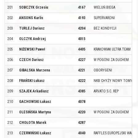
201
SOBCZYK Grzesiu
4167
WIELUŃ BIEGA
202
ANSONS Karlis
4193
SUPERVARONI
203
TURLEJ Dariusz
4204
BEZ KONDYCJI
204
OLCZYK Andrzej
4015
205
NIŻEWSKI Paweł
4405
KRAKOWIAK ULTRA TEAM
206
CZECH Dariusz
4227
W POGONI ZA DUCHEM
207
GIBALSKA Marzena
4221
OBORYGENI
208
FRAŃSKI Łukasz
4222
NKB CHYŻY NOWY TOMYŚL
209
SZAJEK Arkadiusz
4385
ARVATO S.C. REP
210
GACHOWSKI Łukasz
4078
211
OLESIŃSKA Martyna
4220
W POGONI ZA DUCHEM
212
CHOŁOTA Marek
4287
213
CZERWIŃSKI Łukasz
4040
RAFFLES EUROPEJSKI WARSA