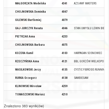
MAŁGORZATA Modelska
4341
AZS AWF MASTERS
CHOJNOWSKA Dominika
4047
GILEWSKI Bartlomiej
4079
GAJ-JURCZYK Renata
4046
STAN UMYSŁU LEWIN BIEGA
PIETRZAK Anna
4233
CHOJNOWSKA Barbara
4075
KOZERA Kamil
4103
HARPAGAN SOSNOWIEC
RZECZYŃSKA Anna
4121
BBL GORZÓW WIELKOPOLSKI
WASILKOWSKI Jerzy
4135
CYSTIC FIBROSIS RUNNING 
RURKA Grzegorz
4138
SAMBIEGAM
KLINOWSKI Mirosław
4259
TOMASZEWSKI Mariusz
4210
Znaleziono 383 wynik(ów)