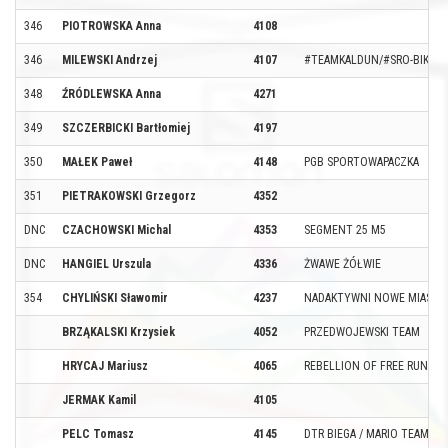
346
PIOTROWSKA Anna
4108
346
MILEWSKI Andrzej
4107
#TEAMKALDUN/#SRO-BIKE-T
348
ŹRÓDLEWSKA Anna
4271
349
SZCZERBICKI Bartłomiej
4197
350
MAŁEK Paweł
4148
PGB SPORTOWAPACZKA
351
PIETRAKOWSKI Grzegorz
4352
DNC
CZACHOWSKI Michal
4353
SEGMENT 25 M5
DNC
HANGIEL Urszula
4336
ŻWAWE ŻÓŁWIE
354
CHYLIŃSKI Sławomir
4237
NADAKTYWNI NOWE MIASTE
BRZĄKALSKI Krzysiek
4052
PRZEDWOJEWSKI TEAM
HRYCAJ Mariusz
4065
REBELLION OF FREE RUNNER
JERMAK Kamil
4105
PELC Tomasz
4145
DTR BIEGA / MARIO TEAM