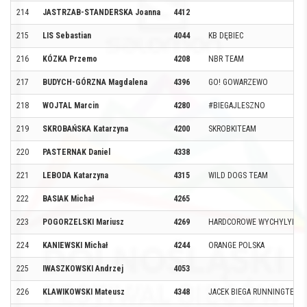
214
JASTRZAB-STANDERSKA Joanna
4412
215
LIS Sebastian
4044
KB DĘBIEC
216
KÓZKA Przemo
4208
NBR TEAM
217
BUDYCH-GÓRZNA Magdalena
4396
GO! GOWARZEWO
218
WOJTAL Marcin
4280
#BIEGAJLESZNO
219
SKROBAŃSKA Katarzyna
4200
SKROBKITEAM
220
PASTERNAK Daniel
4338
221
LEBODA Katarzyna
4315
WILD DOGS TEAM
222
BASIAK Michał
4265
223
POGORZELSKI Mariusz
4269
HARDCOROWE WYCHYLYLYB
224
KANIEWSKI Michał
4244
ORANGE POLSKA
225
IWASZKOWSKI Andrzej
4053
226
KLAWIKOWSKI Mateusz
4348
JACEK BIEGA RUNNINGTEAM