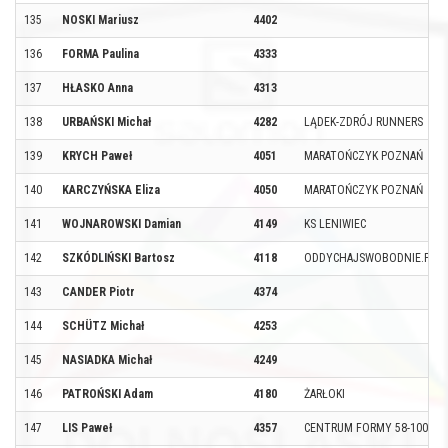
135
NOSKI Mariusz
4402
136
FORMA Paulina
4333
137
HŁASKO Anna
4313
138
URBAŃSKI Michał
4282
LĄDEK-ZDRÓJ RUNNERS
139
KRYCH Paweł
4051
MARATOŃCZYK POZNAŃ
140
KARCZYŃSKA Eliza
4050
MARATOŃCZYK POZNAŃ
141
WOJNAROWSKI Damian
4149
KS LENIWIEC
142
SZKÓDLIŃSKI Bartosz
4118
ODDYCHAJSWOBODNIE.PL
143
CANDER Piotr
4374
144
SCHÜTZ Michał
4253
145
NASIADKA Michał
4249
146
PATROŃSKI Adam
4180
ŻARŁOKI
147
LIS Paweł
4357
CENTRUM FORMY 58-100 ŚW