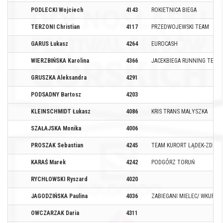
PODLECKI Wojciech
4143
ROKIETNICA BIEGA
TERZONI Christian
4117
PRZEDWOJEWSKI TEAM
GARUS Łukasz
4264
EUROCASH
WIERZBIŃSKA Karolina
4366
JACEKBIEGA RUNNING TEAM
GRUSZKA Aleksandra
4291
PODSADNY Bartosz
4203
KLEINSCHMIDT Łukasz
4086
KRIS TRANS MAŁYSZKA
SZAŁAJSKA Monika
4006
PROSZAK Sebastian
4245
TEAM KURORT LĄDEK-ZDRÓJ
KARAŚ Marek
4242
PODGÓRZ TORUŃ
RYCHŁOWSKI Ryszard
4020
JAGODZIŃSKA Paulina
4036
ZABIEGANI MIELEC/ WKURW
OWCZARZAK Daria
4311