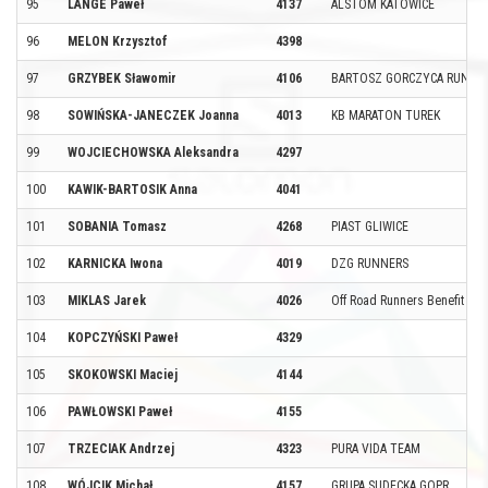
95
LANGE Paweł
4137
ALSTOM KATOWICE
96
MELON Krzysztof
4398
97
GRZYBEK Sławomir
4106
BARTOSZ GORCZYCA RUNNI
98
SOWIŃSKA-JANECZEK Joanna
4013
KB MARATON TUREK
99
WOJCIECHOWSKA Aleksandra
4297
100
KAWIK-BARTOSIK Anna
4041
101
SOBANIA Tomasz
4268
PIAST GLIWICE
102
KARNICKA Iwona
4019
DZG RUNNERS
103
MIKLAS Jarek
4026
Off Road Runners Benefit Sy
104
KOPCZYŃSKI Paweł
4329
105
SKOKOWSKI Maciej
4144
106
PAWŁOWSKI Paweł
4155
107
TRZECIAK Andrzej
4323
PURA VIDA TEAM
108
WÓJCIK Michał
4157
GRUPA SUDECKA GOPR