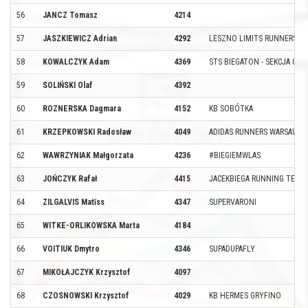
56
JANCZ Tomasz
4214
57
JASZKIEWICZ Adrian
4292
LESZNO LIMITS RUNNERS
58
KOWALCZYK Adam
4369
STS BIEGATON - SEKCJA GÓR
59
SOLIŃSKI Olaf
4392
60
ROZNERSKA Dagmara
4152
KB SOBÓTKA
61
KRZEPKOWSKI Radosław
4049
ADIDAS RUNNERS WARSAW
62
WAWRZYNIAK Małgorzata
4236
#BIEGIEMWLAS
63
JOŃCZYK Rafał
4415
JACEKBIEGA RUNNING TEAM
64
ZILGALVIS Matīss
4347
SUPERVARONI
65
WITKE-ORLIKOWSKA Marta
4184
66
VOITIUK Dmytro
4346
SUPADUPAFLY
67
MIKOŁAJCZYK Krzysztof
4097
68
CZOSNOWSKI Krzysztof
4029
KB HERMES GRYFINO