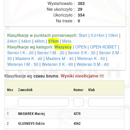
Wystartowało :
383
Nie ukończyło :
29
Ukończyło :
354
Na trasie :
0
Klasyfikacje w punktach pomiarowych:
Start
|
0.01km
|
10km
|
24km
|
34km
|
46km
|
57km
|
Meta
Klasyfikacje wg kategorii:
Wszyscy
|
OPEN
|
OPEN KOBIET
|
Senior I K - 20
|
Senior I M - 20
|
Senior II K - 30
|
Senior II M -
30
|
Masters K - 40
|
Masters M - 40
|
Weteran K - 50
|
Weteran I M - 50
|
Weteran II K - 60
|
Weteran II M - 60
Klasyfikacja wg
czasu brutto
.
Wyniki nieoficjalne !!!
Msc
Zawodnik
Numer
Klub
1
MASIAREK Maciej
4270
2
GLUSNEVS Didzis
4362