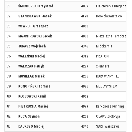
71
ŚMICHURSKI Krzysztof
4039
Fizjoterapia Biegacza/P
72
STANISŁAWSKI Jacek
4123
DookolaSwiata.co
73
WYWROT Grzegorz
4060
74
MAJCHROWSKI Jacek
4000
Niezależna Tarnobrzesk
75
JURASZ Wojciech
4346
Młóckarnia
76
WALEŃSKI Maciej
4312
PROTON
77
WALCZAK Patryk
4287
xRunners
78
MUSIELAK Marek
4206
KUPA WIARY TEJ
79
KONOPIŃSKI Tomasz
4086
MEDIASYSTEM
80
KŁOSOWSKI Kamil
4062
81
PIETRUCHA Maciej
4079
Karkonosz Running Tea
82
KUCA Szymon
4208
OLAWS Złotoryja
83
DAUKSZO Maciej
4340
SBRT Warszawa