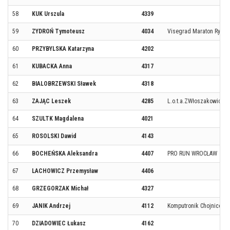
58
KUK Urszula
4339
59
ZYDROŃ Tymoteusz
4034
Visegrad Maraton Rytro
60
PRZYBYLSKA Katarzyna
4202
61
KUBACKA Anna
4317
62
BIALOBRZEWSKI Sławek
4318
63
ZAJĄC Leszek
4285
L.o.t.a.ZWłoszakowice
64
SZULTK Magdalena
4021
65
ROSOLSKI Dawid
4143
66
BOCHEŃSKA Aleksandra
4407
PRO RUN WROCŁAW
67
LACHOWICZ Przemysław
4406
68
GRZEGORZAK Michał
4327
69
JANIK Andrzej
4112
Komputronik Chojnice
70
DZIADOWIEC Łukasz
4162