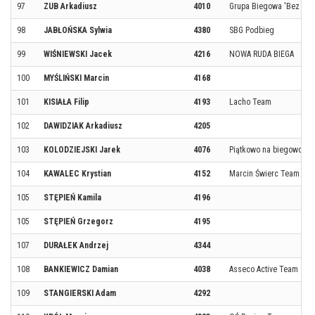
97
ZUB Arkadiusz
4010
Grupa Biegowa 'Bez Gra
98
JABŁOŃSKA Sylwia
4380
SBG Podbieg
99
WIŚNIEWSKI Jacek
4216
NOWA RUDA BIEGA
100
MYŚLIŃSKI Marcin
4168
101
KISIAŁA Filip
4193
Lacho Team
102
DAWIDZIAK Arkadiusz
4205
103
KOLODZIEJSKI Jarek
4076
Piątkowo na biegowo
104
KAWALEC Krystian
4152
Marcin Świerc Team
105
STĘPIEŃ Kamila
4196
105
STĘPIEŃ Grzegorz
4195
107
DURAŁEK Andrzej
4344
108
BANKIEWICZ Damian
4038
Asseco Active Team
109
STANGIERSKI Adam
4292