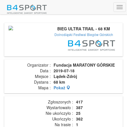
Tog
navi
BIEG ULTRA TRAIL - 68 KM
Dolnośląski Festiwal Biegów Górskich
Organizator :
Fundacja MARATONY GÓRSKIE
Data :
2019-07-18
Miejsce :
Lądek-Zdrój
Dystans :
68 km
Mapa :
Pokaż
Zgłoszonych :
417
Wystartowało :
387
Nie ukończyło :
25
Ukończyło :
362
Na trasie :
1