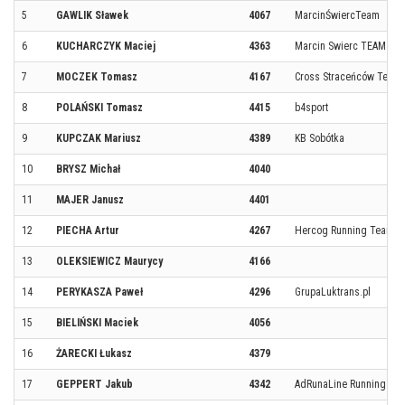
5
GAWLIK Sławek
4067
MarcinŚwiercTeam
6
KUCHARCZYK Maciej
4363
Marcin Swierc TEAM
7
MOCZEK Tomasz
4167
Cross Straceńców Team
8
POLAŃSKI Tomasz
4415
b4sport
9
KUPCZAK Mariusz
4389
KB Sobótka
10
BRYSZ Michał
4040
11
MAJER Janusz
4401
12
PIECHA Artur
4267
Hercog Running Team
13
OLEKSIEWICZ Maurycy
4166
14
PERYKASZA Paweł
4296
GrupaLuktrans.pl
15
BIELIŃSKI Maciek
4056
16
ŻARECKI Łukasz
4379
17
GEPPERT Jakub
4342
AdRunaLine Running Te