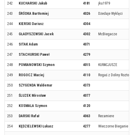
242
KUCHARSKI Jakub
4181
jku1979
243
ŚRÓDKA Bartłomiej
4026
Dżedaje Wyklęci
244
KIERSKI Dariusz
4304
245
GŁADYSZEWSKI Jacek
4302
McBiegacze
246
SITAK Adam
4071
247
STACHURSKI Paweł
4279
248
POMIANOWSKI Szymon
4015
KURACJUSZE
249
ROGOCZ Maciej
4110
Rogaś z Doliny Roztoki
250
SZYGENDA Waldemar
4373
251
ŚLUZEK Mirosław
4077
252
KOSMALA Szymon
4120
253
DARSKI Rafał
4063
Recamiere
254
KĘDZIELEWSKI Łukasz
4277
Wieczorne Bieganie w S