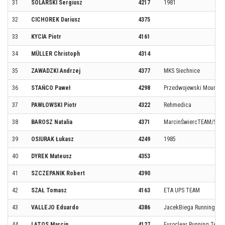
31
SOLARSKI Sergiusz
4217
1981
32
CICHOREK Dariusz
4375
33
KYCIA Piotr
4161
34
MÜLLER Christoph
4314
35
ZAWADZKI Andrzej
4377
MKS Siechnice
36
STAŃCO Paweł
4298
Przedwojewski Mountai
37
PAWŁOWSKI Piotr
4322
Rehmedica
38
BAROSZ Natalia
4371
MarcinŚwiercTEAM/Spri
39
OSIURAK Łukasz
4249
1985
40
DYREK Mateusz
4353
41
SZCZEPANIK Robert
4390
42
SZAŁ Tomasz
4163
ETA UPS TEAM
43
VALLEJO Eduardo
4386
JacekBiega Running Te
44
LATOS Marcin
4127
Euroclear Running Team