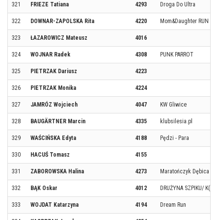
321
FRIEZE Tatiana
4293
Droga Do Ultra
322
DOWNAR-ZAPOLSKA Rita
4220
Mom&Daughter RUN
323
ŁAZAROWICZ Mateusz
4016
324
WOJNAR Radek
4308
PUNK PARROT
325
PIETRZAK Dariusz
4223
326
PIETRZAK Monika
4224
327
JAMRÓZ Wojciech
4047
KW Gliwice
328
BAUGÄRTNER Marcin
4335
klubsilesia.pl
329
WAŚCIŃSKA Edyta
4188
Pędzi - Para
330
HACUŚ Tomasz
4155
331
ZABOROWSKA Halina
4273
Maratończyk Dębica
332
BĄK Oskar
4012
DRUŻYNA SZPIKU/ K(r)o
333
WOJDAT Katarzyna
4194
Dream Run