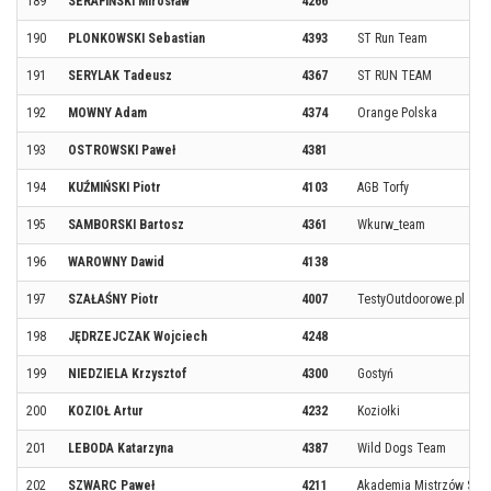
189
SERAFIŃSKI Mirosław
4266
190
PLONKOWSKI Sebastian
4393
ST Run Team
191
SERYLAK Tadeusz
4367
ST RUN TEAM
192
MOWNY Adam
4374
Orange Polska
193
OSTROWSKI Paweł
4381
194
KUŹMIŃSKI Piotr
4103
AGB Torfy
195
SAMBORSKI Bartosz
4361
Wkurw_team
196
WAROWNY Dawid
4138
197
SZAŁAŚNY Piotr
4007
TestyOutdoorowe.pl
198
JĘDRZEJCZAK Wojciech
4248
199
NIEDZIELA Krzysztof
4300
Gostyń
200
KOZIOŁ Artur
4232
Koziołki
201
LEBODA Katarzyna
4387
Wild Dogs Team
202
SZWARC Paweł
4211
Akademia Mistrzów Spo