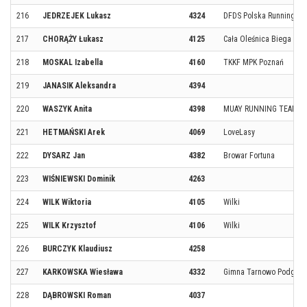
216
JEDRZEJEK Lukasz
4324
DFDS Polska Running T
217
CHORĄŻY Łukasz
4125
Cała Oleśnica Biega
218
MOSKAL Izabella
4160
TKKF MPK Poznań
219
JANASIK Aleksandra
4394
220
WASZYK Anita
4398
MUAY RUNNING TEAM
221
HETMAŃSKI Arek
4069
LoveLasy
222
DYSARZ Jan
4382
Browar Fortuna
223
WIŚNIEWSKI Dominik
4263
224
WILK Wiktoria
4105
Wilki
225
WILK Krzysztof
4106
Wilki
226
BURCZYK Klaudiusz
4258
227
KARKOWSKA Wiesława
4332
Gimna Tarnowo Podgórn
228
DĄBROWSKI Roman
4037