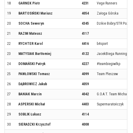
18
GARNEK Piotr
4231
Vege Runners
19
BARTOSIŃSKI Mariusz
4054
Załoga Górska
20
SOCHA Seweryn
4345
Dzikie Bobry/STR Pozna
21
RAZIM Mateusz
4117
22
RYCHTER Karol
4416
b4sport
23
MATYSIAK Bartłomiej
4122
JacekBiega Running Te
24
DOMAŃSKI Patryk
4227
#teambiegiwlkp
25
PAWŁOWSKI Tomasz
4099
Team Pleszew
26
DĄBROWICZ Jakub
4059
27
BANIAK Marcin
4042
G.O.A.T. Team Michałow
28
ASPERSKI Michał
4403
Supermaratończyk
29
SOBLIK Łukasz
4114
30
SIERADZKI Krzysztof
4008