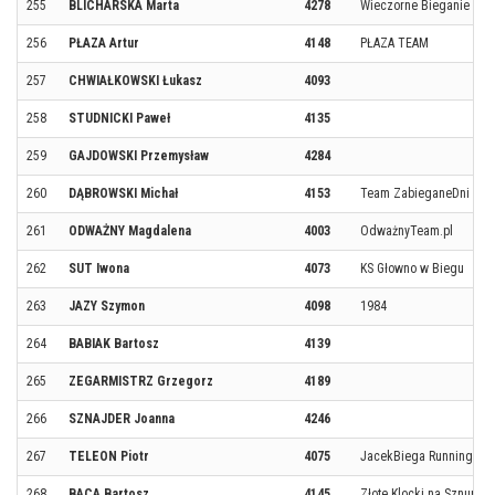
255
BLICHARSKA Marta
4278
Wieczorne Bieganie w S
256
PŁAZA Artur
4148
PŁAZA TEAM
257
CHWIAŁKOWSKI Łukasz
4093
258
STUDNICKI Paweł
4135
259
GAJDOWSKI Przemysław
4284
260
DĄBROWSKI Michał
4153
Team ZabieganeDni
261
ODWAŻNY Magdalena
4003
OdważnyTeam.pl
262
SUT Iwona
4073
KS Głowno w Biegu
263
JAZY Szymon
4098
1984
264
BABIAK Bartosz
4139
265
ZEGARMISTRZ Grzegorz
4189
266
SZNAJDER Joanna
4246
267
TELEON Piotr
4075
JacekBiega Running Te
268
BACA Bartosz
4145
Złote Klocki na Sznurku