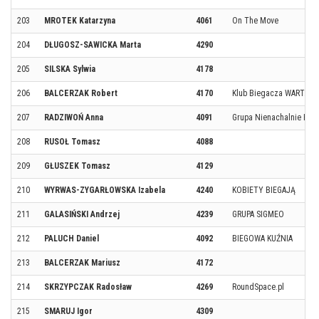
203
MROTEK Katarzyna
4061
On The Move
204
DŁUGOSZ-SAWICKA Marta
4290
205
SILSKA Sylwia
4178
206
BALCERZAK Robert
4170
Klub Biegacza WARTA
207
RADZIWOŃ Anna
4091
Grupa Nienachalnie Her
208
RUSOŁ Tomasz
4088
209
GŁUSZEK Tomasz
4129
210
WYRWAS-ZYGARŁOWSKA Izabela
4240
KOBIETY BIEGAJĄ
211
GALASIŃSKI Andrzej
4239
GRUPA SIGMEO
212
PALUCH Daniel
4092
BIEGOWA KUŹNIA
213
BALCERZAK Mariusz
4172
214
SKRZYPCZAK Radosław
4269
RoundSpace.pl
215
SMARUJ Igor
4309