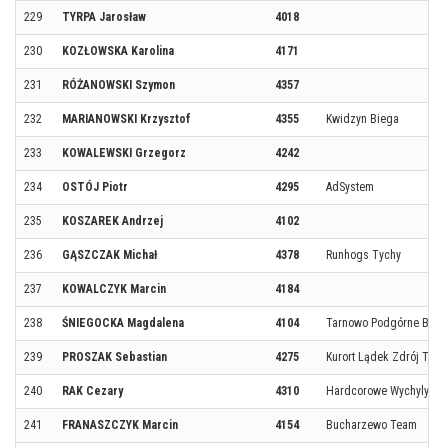
229
TYRPA Jarosław
4018
230
KOZŁOWSKA Karolina
4171
231
RÓŻANOWSKI Szymon
4357
232
MARIANOWSKI Krzysztof
4355
Kwidzyn Biega
233
KOWALEWSKI Grzegorz
4242
234
OSTÓJ Piotr
4295
AdSystem
235
KOSZAREK Andrzej
4102
236
GĄSZCZAK Michał
4378
Runhogs Tychy
237
KOWALCZYK Marcin
4184
238
ŚNIEGOCKA Magdalena
4104
Tarnowo Podgórne Bieg
239
PROSZAK Sebastian
4275
Kurort Lądek Zdrój TEA
240
RAK Cezary
4310
Hardcorowe Wychylylyb
241
FRANASZCZYK Marcin
4154
Bucharzewo Team