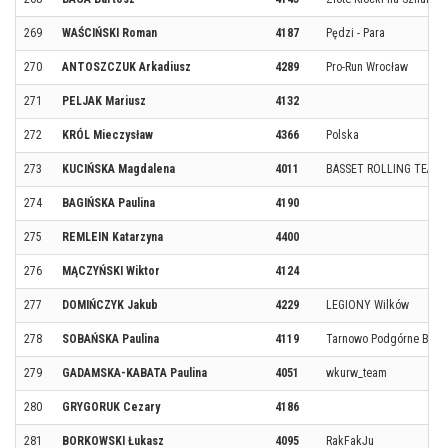
269
WAŚCIŃSKI Roman
4187
Pędzi - Para
270
ANTOSZCZUK Arkadiusz
4289
Pro-Run Wrocław
271
PELJAK Mariusz
4132
272
KRÓL Mieczysław
4366
Polska
273
KUCIŃSKA Magdalena
4011
BASSET ROLLING TEAM
274
BAGIŃSKA Paulina
4190
275
REMLEIN Katarzyna
4400
276
MĄCZYŃSKI Wiktor
4124
277
DOMIŃCZYK Jakub
4229
LEGIONY Wilków
278
SOBAŃSKA Paulina
4119
Tarnowo Podgórne Bieg
279
GADAMSKA-KABATA Paulina
4051
wkurw_team
280
GRYGORUK Cezary
4186
281
BORKOWSKI Łukasz
4095
RakFakJu