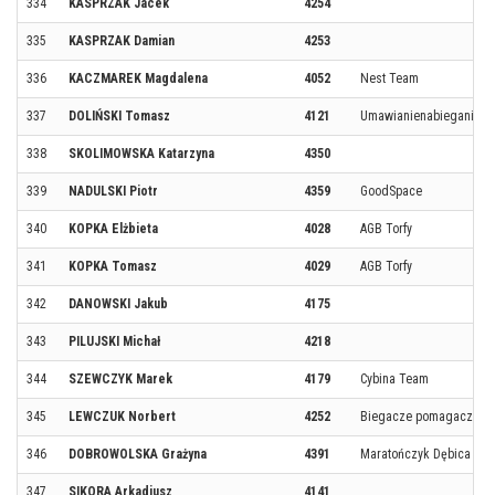
334
KASPRZAK Jacek
4254
335
KASPRZAK Damian
4253
336
KACZMAREK Magdalena
4052
Nest Team
337
DOLIŃSKI Tomasz
4121
UmawianienabieganieT
338
SKOLIMOWSKA Katarzyna
4350
339
NADULSKI Piotr
4359
GoodSpace
340
KOPKA Elżbieta
4028
AGB Torfy
341
KOPKA Tomasz
4029
AGB Torfy
342
DANOWSKI Jakub
4175
343
PILUJSKI Michał
4218
344
SZEWCZYK Marek
4179
Cybina Team
345
LEWCZUK Norbert
4252
Biegacze pomagacze
346
DOBROWOLSKA Grażyna
4391
Maratończyk Dębica
347
SIKORA Arkadiusz
4141