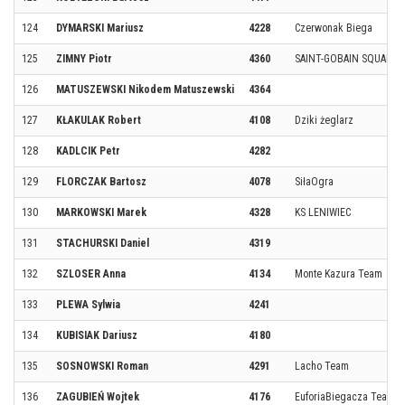
124
DYMARSKI Mariusz
4228
Czerwonak Biega
125
ZIMNY Piotr
4360
SAINT-GOBAIN SQUAD
126
MATUSZEWSKI Nikodem Matuszewski
4364
127
KŁAKULAK Robert
4108
Dziki żeglarz
128
KADLCIK Petr
4282
129
FLORCZAK Bartosz
4078
SiłaOgra
130
MARKOWSKI Marek
4328
KS LENIWIEC
131
STACHURSKI Daniel
4319
132
SZLOSER Anna
4134
Monte Kazura Team
133
PLEWA Sylwia
4241
134
KUBISIAK Dariusz
4180
135
SOSNOWSKI Roman
4291
Lacho Team
136
ZAGUBIEŃ Wojtek
4176
EuforiaBiegacza Team