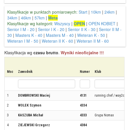
Klasyfikacje w punktach pomiarowych:
Start
|
10km
|
24km
|
34km
|
46km
|
57km
|
Meta
Klasyfikacje wg kategorii:
Wszyscy
|
OPEN
|
OPEN KOBIET
|
Senior I M - 20
|
Senior I K - 20
|
Senior II K - 30
|
Senior II M -
30
|
Masters K - 40
|
Masters M - 40
|
Weteran K - 50
|
Weteran I M - 50
|
Weteran II K - 60
|
Weteran II M - 60
Klasyfikacja wg
czasu brutto
.
Wyniki nieoficjalne !!!
Msc
Zawodnik
Numer
Klub
1
DOMBROWSKI Maciej
4131
running.chef / way2cha
2
WOLEK Szymon
4334
3
KASZUBA Michał
4333
Grupa Nomax
4
ZIEJEWSKI Grzegorz
4384