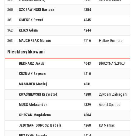
360
SZCZAWINSKI Bartosz
4354
361
GMEREK Paweł
4245
362
KLIKS Adam
4244
363
MAJCHRZAK Marcin
4116
Holbox Runners
Niesklasyfikowani
BEDNARZ Jakub
4043
DRUŻYNA SZPIKU
KUŹNIAK Szymon
4210
MASIAREK Maciej
4031
KWAŚNIEWSKI Krzysztof
4288
Żywcem Zabiegani
MUSS Aleksander
4329
Ace of Spades
CHRZAN Magdalena
4004
JEDYNAK- DOROSZ Izabela
4268
KB Maniac
PETRYNA Jagoda
4414