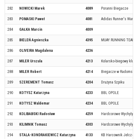
282
NOWICKI Marek
4089
Poranni Biegacze
283
POMASKI Paweł
4081
Adidas Runner's Warsa
284
GAŁKA Marcin
4009
285
BIELEŃ Agnieszka
4395
MUAY RUNNING TEAM
286
OLIVEIRA Magdalena
4236
287
MILER Urszula
4213
Kolarsko-biegowy klub 
288
MILER Robert
4214
Biegacze w Radomsku Pas
289
SZEREMENT Tomasz
4204
Drużyna Szpiku
290
KOTYSZ Katarzyna
4233
BBL OPOLE
291
KOTYSZ Waldemar
4234
BBL OPOLE
292
KOLIBABSKI Radosław
4259
Hardcorowe Wychylylyb
293
KILIMNIK Tomasz
4303
Hardcorowe Wychylylyb
294
STALA-KONDRAKIEWICZ Katarzyna
4133
KB Harcownik Jelcz-Las