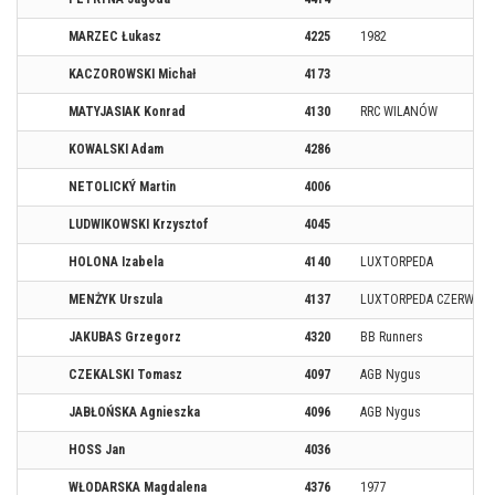
MARZEC Łukasz
4225
1982
KACZOROWSKI Michał
4173
MATYJASIAK Konrad
4130
RRC WILANÓW
KOWALSKI Adam
4286
NETOLICKÝ Martin
4006
LUDWIKOWSKI Krzysztof
4045
HOLONA Izabela
4140
LUXTORPEDA
MENŻYK Urszula
4137
LUXTORPEDA CZERWION
JAKUBAS Grzegorz
4320
BB Runners
CZEKALSKI Tomasz
4097
AGB Nygus
JABŁOŃSKA Agnieszka
4096
AGB Nygus
HOSS Jan
4036
WŁODARSKA Magdalena
4376
1977