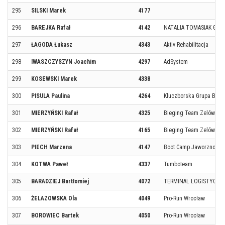
295
SILSKI Marek
4177
296
BAREJKA Rafał
4142
NATALIA TOMASIAK GÓR
297
ŁAGODA Łukasz
4343
Aktiv Rehabilitacja
298
IWASZCZYSZYN Joachim
4297
AdSystem
299
KOSEWSKI Marek
4338
300
PISULA Paulina
4264
Kluczborska Grupa Bie
301
MIERZYŃSKI Rafał
4325
Bieging Team Zelów
302
MIERZYŃSKI Rafał
4165
Bieging Team Zelów
303
PIECH Marzena
4147
Boot Camp Jaworzno 🇵
304
KOTWA Paweł
4337
Tumboteam
305
BARADZIEJ Bartłomiej
4072
TERMINAL LOGISTYCZ
306
ŻELAZOWSKA Ola
4049
Pro-Run Wrocław
307
BOROWIEC Bartek
4050
Pro-Run Wrocław