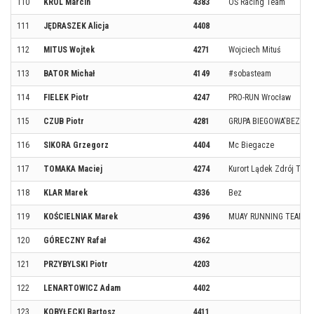
110
KRÓL Marcin
4383
OŚ Racing Team
111
JĘDRASZEK Alicja
4408
112
MITUS Wojtek
4271
Wojciech Mituś
113
BATOR Michał
4149
#sobasteam
114
FIELEK Piotr
4247
PRO-RUN Wrocław
115
CZUB Piotr
4281
GRUPA BIEGOWA'BEZ GRA
116
SIKORA Grzegorz
4404
Mc Biegacze
117
TOMAKA Maciej
4274
Kurort Lądek Zdrój TEA
118
KLAR Marek
4336
Bez
119
KOŚCIELNIAK Marek
4396
MUAY RUNNING TEAM
120
GÓRECZNY Rafał
4362
121
PRZYBYLSKI Piotr
4203
122
LENARTOWICZ Adam
4402
123
KOBYŁECKI Bartosz
4411