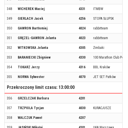
348
WICHEREK Maciej
4331
ITMBW
349
GIERLACH Jacek
4256
STOPA SŁUPSK
350
GAWRON Bartłomiej
4024
rabbitteam
351
GRĘZEL-GAWRON Jolanta
4023
rabbitteam
352
WITKOWSKA Jolanta
4305
Żimbaki
353
BARANIECKI Zbigniew
4330
100 Marathon Club Pola
354
TOKARZ Jerzy
4316
BBL Kraków
355
NORWA Sylwester
4070
JET SET Patków
Przekroczony limit czasu: 13:00:00
356
GRZELCZAK Barbara
4201
357
TRZPIOLA Tycjan
4030
KURACJUSZE
358
WALCZUK Paweł
4207
359
JASIŃSKI Mikołaj
4301
UKA Warszawa