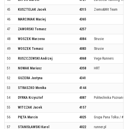
45
KUSZTELAK Jacek
4315
Ziemo&Wit Team
46
MARCINIAK Maciej
4365
47
ZAWORSKI Tomasz
4257
48
WOSZEK Marzena
4084
Strusie
49
WOSZEK Tomasz
4083
Strusie
50
RUSZCZEWSKI Andrzej
4068
Vege Runners
51
NOWAK Mariusz
4358
HRT
52
GUZERA Justyna
4341
53
STRASZKO Monika
4144
54
DYRKA Krzysztof
4087
Politechnika Poznańska
55
WITCZAK Jacek
4157
56
PIĘTA Marcin
4025
Grupa Pana Tolka / #so
57
STANISŁAWSKI Karol
4022
runner.pl