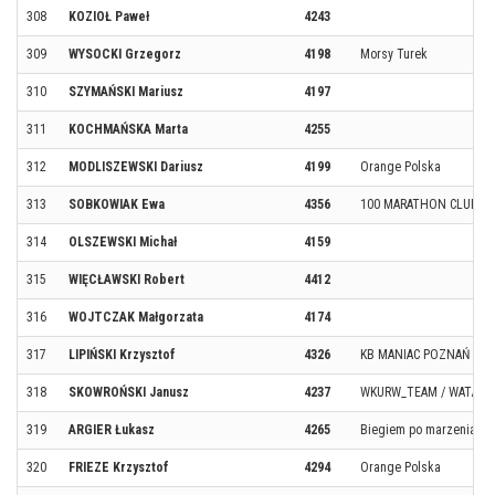
308
KOZIOŁ Paweł
4243
309
WYSOCKI Grzegorz
4198
Morsy Turek
310
SZYMAŃSKI Mariusz
4197
311
KOCHMAŃSKA Marta
4255
312
MODLISZEWSKI Dariusz
4199
Orange Polska
313
SOBKOWIAK Ewa
4356
100 MARATHON CLUB P
314
OLSZEWSKI Michał
4159
315
WIĘCŁAWSKI Robert
4412
316
WOJTCZAK Małgorzata
4174
317
LIPIŃSKI Krzysztof
4326
KB MANIAC POZNAŃ
318
SKOWROŃSKI Janusz
4237
WKURW_TEAM / WATAHA
319
ARGIER Łukasz
4265
Biegiem po marzenia
320
FRIEZE Krzysztof
4294
Orange Polska