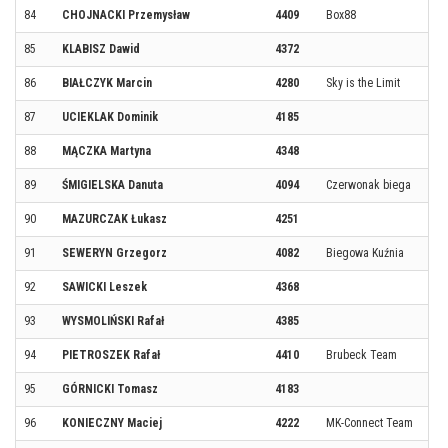
84
CHOJNACKI Przemysław
4409
Box88
85
KLABISZ Dawid
4372
86
BIAŁCZYK Marcin
4280
Sky is the Limit
87
UCIEKLAK Dominik
4185
88
MĄCZKA Martyna
4348
89
ŚMIGIELSKA Danuta
4094
Czerwonak biega
90
MAZURCZAK Łukasz
4251
91
SEWERYN Grzegorz
4082
Biegowa Kuźnia
92
SAWICKI Leszek
4368
93
WYSMOLIŃSKI Rafał
4385
94
PIETROSZEK Rafał
4410
Brubeck Team
95
GÓRNICKI Tomasz
4183
96
KONIECZNY Maciej
4222
MK-Connect Team