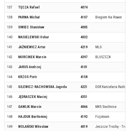
137
TĘCZA Rafael
4074
138
PARWA Michał
4107
Biegiem Na Rower
139
SIWIEC Stanisław
4005
140
WASIELEWSKI Oskar
4032
141
JAŹNIEWICZ Artur
4219
MLG
142
MORCINEK Marcin
4397
BLUSZCZA
143
JARUS Andrzej
4101
144
KRZOS Piotr
4158
145
GILEWICZ-RACHOWSKA Jagoda
4221
DGR Kancelaria Radców
146
JĘDRASZEK Maciej
4351
147
GAWLIK Marcin
4066
MKS Siechnice
148
HAJDUK Bartłomiej
4192
Fizjoteam
149
WOLAŃSKI Witosław
4019
Jeszcze Trochę - Trójmi