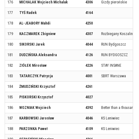
176
MICHALAK Wojciech Michalak
4306
Gizdy pierońskie
177
TYŚ Radek
4164
178
AL-JEABORY Mahdi
4250
179
KACZMAREK Zbigniew
4307
Rozbiegany Koszalin
180
SIKORSKI Jarek
4044
RUN Bydgoszcz
181
DUDZIŃSKA Aleksandra
4126
RUN BYDGOSZCZ
182
ZIÓŁEK Mirosław
4226
STAY INSANE
183
TATARCZYK Patrycja
4001
SBRT Warszawa
184
ŻMUDZIŃSKI Krzysztof
4261
185
PISKORSKI Krzysztof
4027
186
WOZNIAK Wojciech
4392
Better than a thousand
187
KARBOWSKI Jarosław
4046
KS Leniwiec
188
PARZONKA Paweł
4109
KS Leniwiec