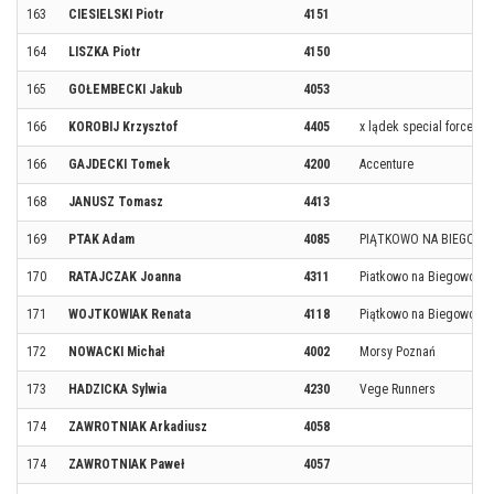
163
CIESIELSKI Piotr
4151
164
LISZKA Piotr
4150
165
GOŁEMBECKI Jakub
4053
166
KOROBIJ Krzysztof
4405
x lądek special forces
166
GAJDECKI Tomek
4200
Accenture
168
JANUSZ Tomasz
4413
169
PTAK Adam
4085
PIĄTKOWO NA BIEGOWO
170
RATAJCZAK Joanna
4311
Piatkowo na Biegowo
171
WOJTKOWIAK Renata
4118
Piątkowo na Biegowo
172
NOWACKI Michał
4002
Morsy Poznań
173
HADZICKA Sylwia
4230
Vege Runners
174
ZAWROTNIAK Arkadiusz
4058
174
ZAWROTNIAK Paweł
4057