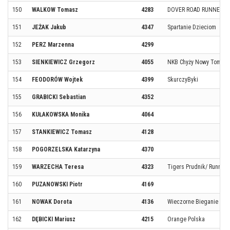
150
WALKOW Tomasz
4283
DOVER ROAD RUNNERS
151
JEŻAK Jakub
4347
Spartanie Dzieciom
152
PERZ Marzenna
4299
153
SIENKIEWICZ Grzegorz
4055
NKB Chyży Nowy Tomyśl
154
FEODORÓW Wojtek
4399
SkurczyByki
155
GRABICKI Sebastian
4352
156
KUŁAKOWSKA Monika
4064
157
STANKIEWICZ Tomasz
4128
158
POGORZELSKA Katarzyna
4370
159
WARZECHA Teresa
4323
Tigers Prudnik/ Runner
160
PUZANOWSKI Piotr
4169
161
NOWAK Dorota
4136
Wieczorne Bieganie w S
162
DĘBICKI Mariusz
4215
Orange Polska