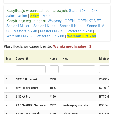
Klasyfikacje w punktach pomiarowych:
Start
|
10km
|
24km
|
34km
|
46km
|
57km
|
Meta
Klasyfikacje wg kategorii:
Wszyscy
|
OPEN
|
OPEN KOBIET
|
Senior I M - 20
|
Senior I K - 20
|
Senior II K - 30
|
Senior II M -
30
|
Masters K - 40
|
Masters M - 40
|
Weteran K - 50
|
Weteran I M - 50
|
Weteran II K - 60
|
Weteran II M - 60
Klasyfikacja wg
czasu brutto
.
Wyniki nieoficjalne !!!
Msc
Zawodnik
Numer
Klub
Miejscowo
1
SAWICKI Leszek
4368
WROCŁAW
2
SIWIEC Stanisław
4005
RZESZÓW
3
LISZKA Piotr
4150
BYTOM
4
KACZMAREK Zbigniew
4307
Rozbiegany Koszalin
KOSZALIN