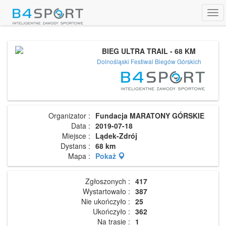
Tog
navi
BIEG ULTRA TRAIL - 68 KM
Dolnośląski Festiwal Biegów Górskich
Organizator :
Fundacja MARATONY GÓRSKIE
Data :
2019-07-18
Miejsce :
Lądek-Zdrój
Dystans :
68 km
Mapa :
Pokaż
Zgłoszonych :
417
Wystartowało :
387
Nie ukończyło :
25
Ukończyło :
362
Na trasie :
1