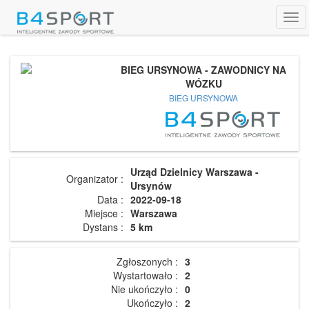
Tog
navi
BIEG URSYNOWA - ZAWODNICY NA
WÓZKU
BIEG URSYNOWA
Urząd Dzielnicy Warszawa -
Organizator :
Ursynów
Data :
2022-09-18
Miejsce :
Warszawa
Dystans :
5 km
Zgłoszonych :
3
Wystartowało :
2
Nie ukończyło :
0
Ukończyło :
2