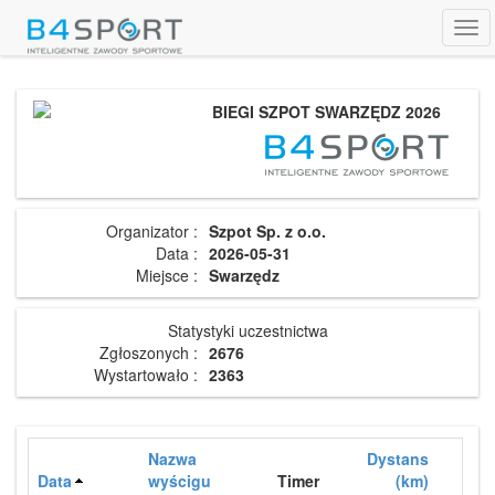
Tog
navi
BIEGI SZPOT SWARZĘDZ 2026
Organizator :
Szpot Sp. z o.o.
Data :
2026-05-31
Miejsce :
Swarzędz
Statystyki uczestnictwa
Zgłoszonych :
2676
Wystartowało :
2363
Nazwa
Dystans
Data
wyścigu
Timer
(km)