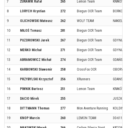
7
ŻURAWIK Rafał
265
Lemon Team
KRAKÓW
8
LORYCH Krystian
272
Biegun OCR Team
BORKOWO
9
OLICHOWSKI Mateusz
262
WOLF TEAM
NAKIELNO
10
MIŁOŚ Tomasz
281
Biegun OCR Team
11
PUZDROWSKI Jarek
267
Biegun OCR Team
GDYNIA
12
MEŃKO Michał
271
Biegun OCR Team
GDYNIA
13
ABRAMOWICZ Michał
274
Biegun OCR Team
GDAŃSK
14
KARBOWSKI Sławomir
258
CrossFox OCR
OBORY
15
PRZYBYLSKI Krzysztof
256
XRunners
GDANSK
16
PIWNIK Bartosz
251
Lemon Team
KRAKÓW
17
DACIO Mirek
255
JUSZKOW
18
DITTMANN Thomas
277
Mon Aventure Running
KOLDING
19
KNOP Marcin
260
LEMON TEAM
30-611
20
MAKOWSKI Marek
266
Carbon Silesia Sport
KATOWICE