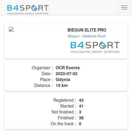
Tog
navi
BIEGUN ELITE PRO
Biegun - Obstacle Rush
Organiser :
OCR Events
Date :
2022-07-02
Place :
Gdynia
Distance :
10 km
Registered :
42
Started :
41
Not finished :
3
Finished :
38
On the track :
0