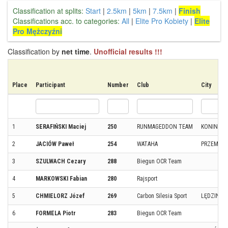
Classification at splits:
Start
|
2.5km
|
5km
|
7.5km
|
Finish
Classifications acc. to categories:
All
|
Elite Pro Kobiety
|
Elite
Pro Mężczyźni
Classification by
net time
.
Unofficial results !!!
Place
Participant
Number
Club
City
1
SERAFIŃSKI Maciej
250
RUNMAGEDDON TEAM
KONIN
2
JACIÓW Paweł
254
WATAHA
PRZEMYŚL
3
SZULWACH Cezary
288
Biegun OCR Team
4
MARKOWSKI Fabian
280
Rajsport
5
CHMIELORZ Józef
269
Carbon Silesia Sport
LĘDZINY
6
FORMELA Piotr
283
Biegun OCR Team