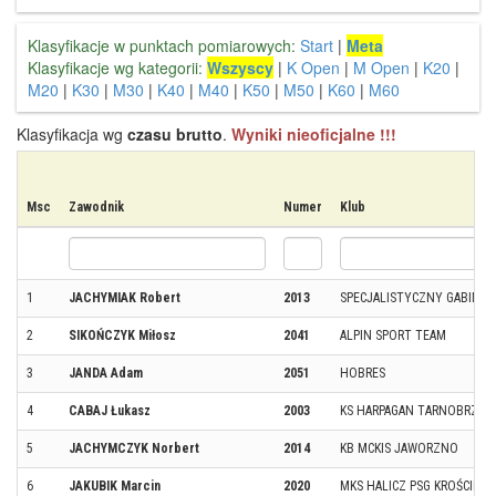
Klasyfikacje w punktach pomiarowych:
Start
|
Meta
Klasyfikacje wg kategorii:
Wszyscy
|
K Open
|
M Open
|
K20
|
M20
|
K30
|
M30
|
K40
|
M40
|
K50
|
M50
|
K60
|
M60
Klasyfikacja wg
czasu brutto
.
Wyniki nieoficjalne !!!
Msc
Zawodnik
Numer
Klub
1
JACHYMIAK Robert
2013
SPECJALISTYCZNY GABINET 
2
SIKOŃCZYK Miłosz
2041
ALPIN SPORT TEAM
3
JANDA Adam
2051
HOBRES
4
CABAJ Łukasz
2003
KS HARPAGAN TARNOBRZEG
5
JACHYMCZYK Norbert
2014
KB MCKIS JAWORZNO
6
JAKUBIK Marcin
2020
MKS HALICZ PSG KROŚCIEN