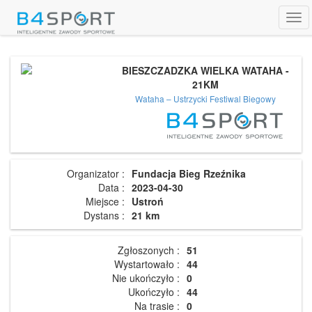
Tog
navi
BIESZCZADZKA WIELKA WATAHA -
21KM
Wataha – Ustrzycki Festiwal Biegowy
Organizator :
Fundacja Bieg Rzeźnika
Data :
2023-04-30
Miejsce :
Ustroń
Dystans :
21 km
Zgłoszonych :
51
Wystartowało :
44
Nie ukończyło :
0
Ukończyło :
44
Na trasie :
0