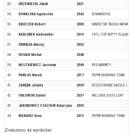
33
DRZEWIECKI Jakub
2021
34
KOWALSKA Agnieszka
2042
KOMANDOSI
35
KRUCZEK Robert
2009
WARSZTAT RUCHU KATARZY
36
KADŁUBEK Aleksander
2010
TKTJ, OSP REPTY ŚLĄSKIE
37
DRWIĘGA Maciej
2032
38
ROSIAK Michał
2048
39
WOJTKIEWICZ Jarosław
2049
RYŚ KARPATY
40
PAWLUS Marek
2017
PEPPA RUNNING TEAM
41
ZARĘBA Jolanta
2029
RZESZOWSKIE GAZELE I GEP
42
ORŁOWSKI Daniel
2037
MILLSIDE DISTILLERY
43
JAKUBOWICZ CZACHUR Katarzyna
2035
44
BIENIARZ Ilona
2015
PEPPA RUNNING TEAM
Znaleziono 44 wynik(ów)