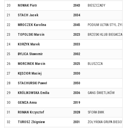
20
NOWAK Piotr
2043
BIESZCZADY
21
STACH Jacek
2034
22
MROCZEK Karolina
2045
PODIUM ULTRA STYL ŻYCIA
23
TOPOLSKI Marcin
2023
BRZESKI KLUB BIEGACZA CZ
24
KORŻYK Marek
2033
25
BYLICA Sławomir
2002
26
MORCINEK Marcin
2025
BLUSZCZA
27
KĘDZIOR Maciej
2030
28
STACHURSKI Paweł
2050
29
KRÓLIKOWSKA Emilia
2036
GANG ŚWIETLIKÓW
30
GEMZA Anna
2019
31
ROMAN Krzysztof
2028
SFORA BMK
32
TUROSZ Zbigniew
2031
ŻOŁYŃSKA GRUPA BIEGOWA 