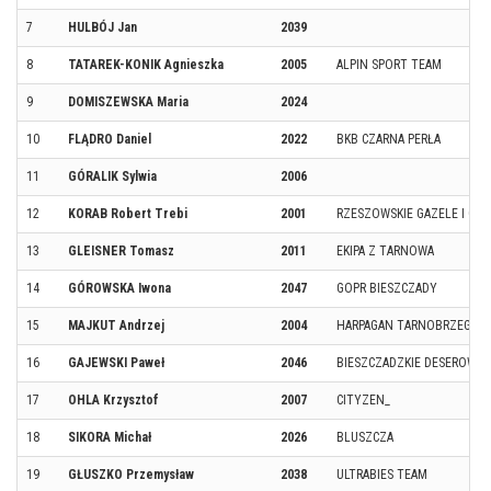
7
HULBÓJ Jan
2039
8
TATAREK-KONIK Agnieszka
2005
ALPIN SPORT TEAM
9
DOMISZEWSKA Maria
2024
10
FLĄDRO Daniel
2022
BKB CZARNA PERŁA
11
GÓRALIK Sylwia
2006
12
KORAB Robert Trebi
2001
RZESZOWSKIE GAZELE I GEP
13
GLEISNER Tomasz
2011
EKIPA Z TARNOWA
14
GÓROWSKA Iwona
2047
GOPR BIESZCZADY
15
MAJKUT Andrzej
2004
HARPAGAN TARNOBRZEG
16
GAJEWSKI Paweł
2046
BIESZCZADZKIE DESEROWE
17
OHLA Krzysztof
2007
CITYZEN_
18
SIKORA Michał
2026
BLUSZCZA
19
GŁUSZKO Przemysław
2038
ULTRABIES TEAM