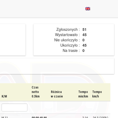
Zgłoszonych :
51
Wystartowało :
45
Nie ukończyło :
0
Ukończyło :
45
Na trasie :
0
Czas
netto
Różnica
Tempo
Tempo
K/M
0.3km
w czasie
min/km
km/h