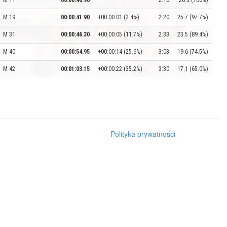
M 11
00:00:40.90
2:16
26.3 (100%)
M 19
00:00:41.90
+00:00:01 (2.4%)
2:20
25.7 (97.7%)
M 31
00:00:46.30
+00:00:05 (11.7%)
2:33
23.5 (89.4%)
M 40
00:00:54.95
+00:00:14 (25.6%)
3:03
19.6 (74.5%)
M 42
00:01:03.15
+00:00:22 (35.2%)
3:30
17.1 (65.0%)
Polityka prywatności