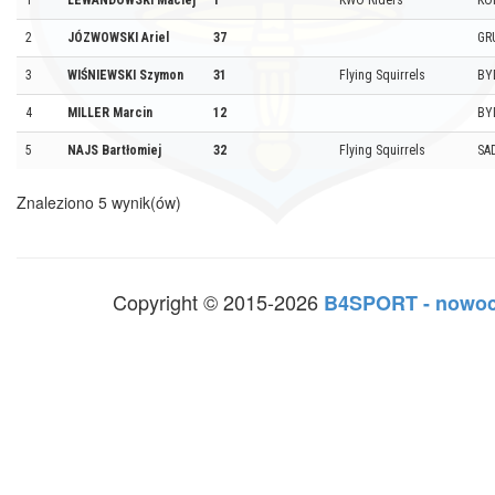
1
LEWANDOWSKI Maciej
1
KWO Riders
KO
2
JÓZWOWSKI Ariel
37
GR
3
WIŚNIEWSKI Szymon
31
Flying Squirrels
BY
4
MILLER Marcin
12
BY
5
NAJS Bartłomiej
32
Flying Squirrels
SA
Znaleziono 5 wynik(ów)
Copyright © 2015-2026
B4SPORT - nowoc