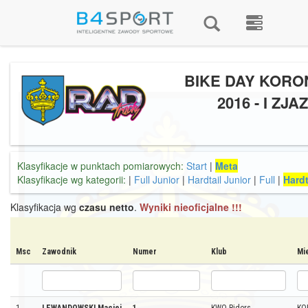
BIKE DAY KOR
2016 - I ZJA
Klasyfikacje w punktach pomiarowych:
Start
|
Meta
Klasyfikacje wg kategorii:
|
Full Junior
|
Hardtail Junior
|
Full
|
Hardt
Klasyfikacja wg
czasu netto
.
Wyniki nieoficjalne !!!
Msc
Zawodnik
Numer
Klub
Mi