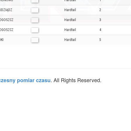
RONOWO
Hardtail
1
UDZIĄDZ
Hardtail
2
DGOSZCZ
Hardtail
3
DGOSZCZ
Hardtail
4
DKI
Hardtail
5
. All Rights Reserved.
zesny pomiar czasu