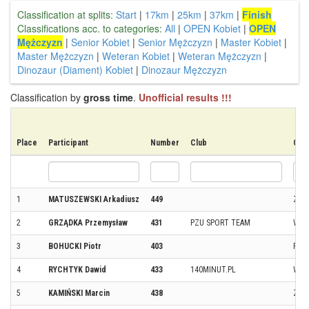
Classification at splits:
Start
|
17km
|
25km
|
37km
|
Finish
Classifications acc. to categories:
All
|
OPEN Kobiet
|
OPEN
Mężczyzn
|
Senior Kobiet
|
Senior Mężczyzn
|
Master Kobiet
|
Master Mężczyzn
|
Weteran Kobiet
|
Weteran Mężczyzn
|
Dinozaur (Diament) Kobiet
|
Dinozaur Mężczyzn
Classification by
gross time
.
Unofficial results !!!
Place
Participant
Number
Club
City
1
MATUSZEWSKI Arkadiusz
449
ZAM
2
GRZĄDKA Przemysław
431
PZU SPORT TEAM
WAR
3
BOHUCKI Piotr
403
RED
4
RYCHTYK Dawid
433
140MINUT.PL
WRO
5
KAMIŃSKI Marcin
438
ZAW