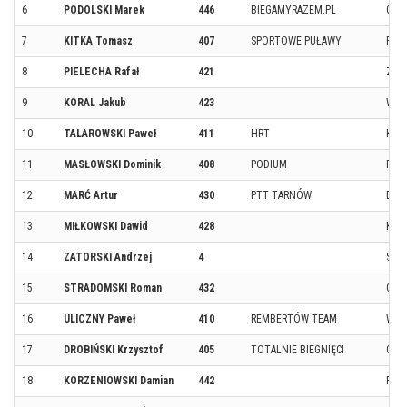
6
PODOLSKI Marek
446
BIEGAMYRAZEM.PL
GDY
7
KITKA Tomasz
407
SPORTOWE PUŁAWY
PUŁ
8
PIELECHA Rafał
421
ZAC
9
KORAL Jakub
423
WAR
10
TALAROWSKI Paweł
411
HRT
KRA
11
MASŁOWSKI Dominik
408
PODIUM
RZE
12
MARĆ Artur
430
PTT TARNÓW
DĘB
13
MIŁKOWSKI Dawid
428
KRA
14
ZATORSKI Andrzej
4
STA
15
STRADOMSKI Roman
432
GDA
16
ULICZNY Paweł
410
REMBERTÓW TEAM
WAR
17
DROBIŃSKI Krzysztof
405
TOTALNIE BIEGNIĘCI
CHO
18
KORZENIOWSKI Damian
442
PAW