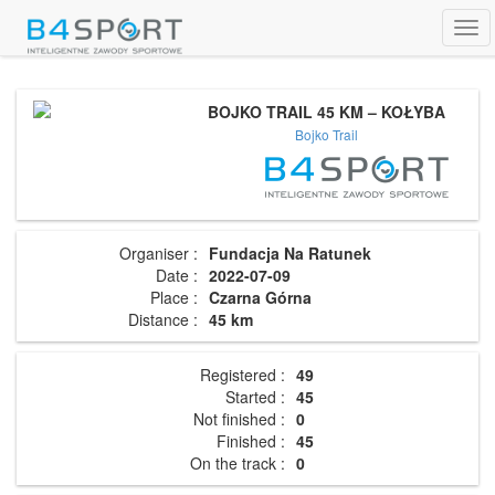
Tog
navi
BOJKO TRAIL 45 KM – KOŁYBA
Bojko Trail
Organiser :
Fundacja Na Ratunek
Date :
2022-07-09
Place :
Czarna Górna
Distance :
45 km
Registered :
49
Started :
45
Not finished :
0
Finished :
45
On the track :
0