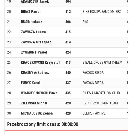
19
ADAMCZYK Jacek
404
CHE
20
BIDAS Pawel
412
BIKE EQUIPA SANDOMIERZ
SAN
21
RUSIN Łukasz
406
RKS
CHE
22
ZAWISZA Łukasz
415
IWO
23
ZAWISZA Grzegorz
414
LIP
24
ZYGMUNT Paweł
424
GIE
25
KRACZKOWSKI Krzysztof
413
8 BALL CROSS GYM CHEŁM
CHE
26
KRAŚNY Arkadiusz
440
PAKOŚĆ BIEGA
PIEC
27
FURYK Karol
437
PAKOŚĆ BIEGA
PAK
28
WOJCIECHOWSKI Paweł
435
SILESIA MARATHON CLUB
BĘD
29
ZIELIŃSKI Michał
420
DZIKIE ŻYCIE RUN TEAM
LUB
30
MICHALCZUK Zenon
429
SEMPER ACTIVE
SAN
Przekroczony limit czasu: 08:00:00