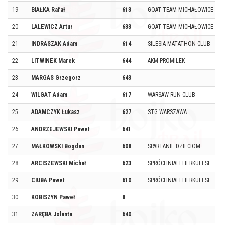
19
BIAŁKA Rafał
613
GOAT TEAM MICHAŁOWICE
20
LALEWICZ Artur
633
GOAT TEAM MICHAŁOWICE
21
INDRASZAK Adam
614
SILESIA MATATHON CLUB
22
LITWINEK Marek
644
AKM PROMILEK
23
MARGAS Grzegorz
643
24
WILGAT Adam
617
WARSAW RUN CLUB
25
ADAMCZYK Łukasz
627
STG WARSZAWA
26
ANDRZEJEWSKI Paweł
641
27
MAŁKOWSKI Bogdan
608
SPARTANIE DZIECIOM
28
ARCISZEWSKI Michał
623
SPRÓCHNIALI HERKULESI
29
CIUBA Paweł
610
SPRÓCHNIALI HERKULESI
30
KOBISZYN Paweł
8
31
ZARĘBA Jolanta
640