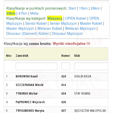
Klasyfikacje w punktach pomiarowych:
Start
|
15km
|
28km
|
35km
|
47km
|
Meta
Klasyfikacje wg kategorii:
Wszyscy
|
OPEN Kobiet
|
OPEN
Mężczyzn
|
Senior Kobiet
|
Senior Mężczyzn
|
Master Kobiet
|
Master Mężczyzn
|
Weteran Kobiet
|
Weteran Mężczyzn
|
Dinozaur (Diament) Kobiet
|
Dinozaur Mężczyzn
Klasyfikacja wg
czasu brutto
.
Wyniki nieoficjalne !!!
Msc
Zawodnik
Numer
Klub
1
BOROWSKI Kamil
624
CHEŁM BIEGA
2
SZCZEPANIAK Witold
616
3
TYBUREK Michał
634
STAY INSANE
4
PĄPROWICZ Wojciech
626
5
TRYGUBENKO Maryna
637
SĘDZISZÓW MAŁOPOLSKI