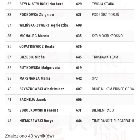
32
STYŁA-STYLIŃSKI Norbert
629
TWOJA STARA
33
PODKÓWKA Zbigniew
621
PODGÓRZ TORUŃ
34
WILIŃSKA-ZYWERT Agnieszka
609
35
MICHALEC Marcin
635
KKB MOSIR KROSNO
36
ŁOPATKIEWICZ Beata
636
37
GRZESIK Michał
645
TRUSKAWA TEAM
38
RUTKOWSKA Małgorzata
619
39
MARYNARZA Mama
642
SPC
40
SZYSZKOWSKI Włodzimierz
607
DUKE NUKEM PRINCE OF WARS
41
ZACHEJA Jacek
606
42
ZDROJKOWSKI Ireneusz
631
BIEGIEM RADO
43
NIEMCZEWSKI Borys
646
TIME BANDIT SUBCARPATHIA
Znaleziono 43 wynik(ów)