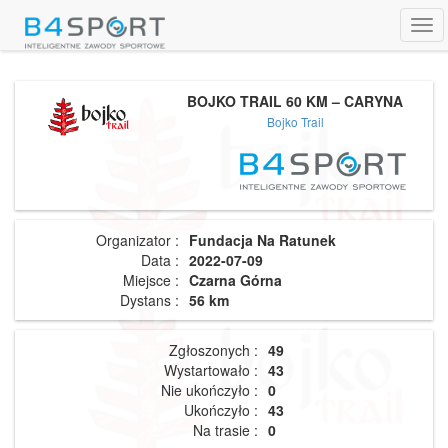
Tog
navi
BOJKO TRAIL 60 KM – CARYNA
Bojko Trail
Organizator :
Fundacja Na Ratunek
Data :
2022-07-09
Miejsce :
Czarna Górna
Dystans :
56 km
Zgłoszonych :
49
Wystartowało :
43
Nie ukończyło :
0
Ukończyło :
43
Na trasie :
0