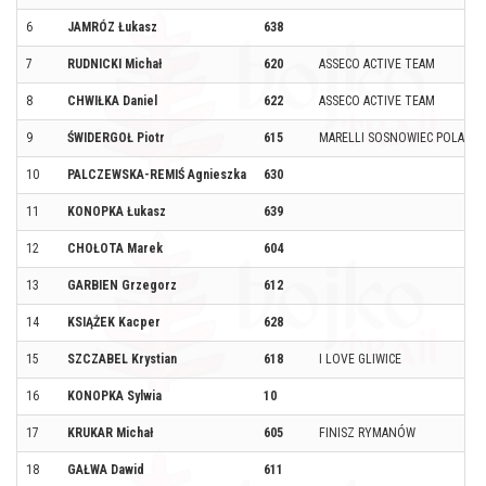
6
JAMRÓZ Łukasz
638
7
RUDNICKI Michał
620
ASSECO ACTIVE TEAM
8
CHWIŁKA Daniel
622
ASSECO ACTIVE TEAM
9
ŚWIDERGOŁ Piotr
615
MARELLI SOSNOWIEC POLAND
10
PALCZEWSKA-REMIŚ Agnieszka
630
11
KONOPKA Łukasz
639
12
CHOŁOTA Marek
604
13
GARBIEN Grzegorz
612
14
KSIĄŻEK Kacper
628
15
SZCZABEL Krystian
618
I LOVE GLIWICE
16
KONOPKA Sylwia
10
17
KRUKAR Michał
605
FINISZ RYMANÓW
18
GAŁWA Dawid
611