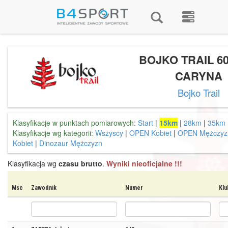
BOJKO TRAIL 60
CARYNA
Bojko Trail
Klasyfikacje w punktach pomiarowych:
Start
|
15km
|
28km
|
35km
Klasyfikacje wg kategorii:
Wszyscy
|
OPEN Kobiet
|
OPEN Mężczyz
Kobiet
|
Dinozaur Mężczyzn
Klasyfikacja wg
czasu brutto
.
Wyniki nieoficjalne !!!
Msc
Zawodnik
Numer
Klu