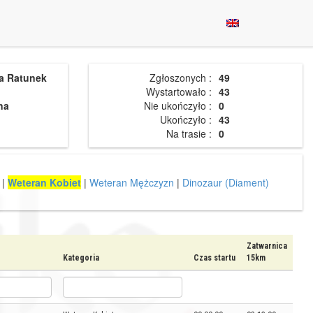
a Ratunek
Zgłoszonych :
49
Wystartowało :
43
na
Nie ukończyło :
0
Ukończyło :
43
Na trasie :
0
|
Weteran Kobiet
|
Weteran Mężczyzn
|
Dinozaur (Diament)
Zatwarnica
Kategoria
Czas startu
15km