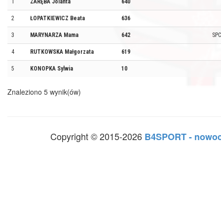
1
ZARĘBA Jolanta
640
2
ŁOPATKIEWICZ Beata
636
3
MARYNARZA Mama
642
SPC
4
RUTKOWSKA Małgorzata
619
5
KONOPKA Sylwia
10
Znaleziono 5 wynik(ów)
Copyright © 2015-2026
B4SPORT - nowoc