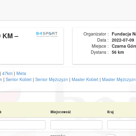
 KM –
Organizator :
Fundacja N
Data :
2022-07-09
Miejsce :
Czarna Gór
Dystans :
56 km
|
47km
|
Meta
n
|
Senior Kobiet
|
Senior Mężczyzn
|
Master Kobiet
|
Master Mężczyzn
b
Miejscowość
Kraj