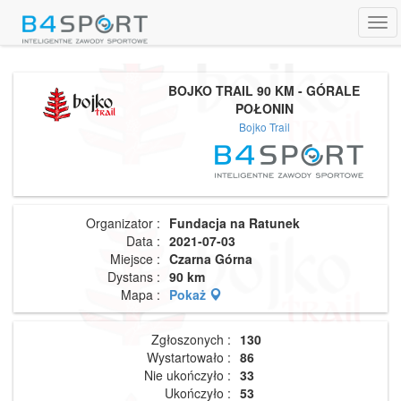
Tog
navi
BOJKO TRAIL 90 KM - GÓRALE
POŁONIN
Bojko Trail
Organizator :
Fundacja na Ratunek
Data :
2021-07-03
Miejsce :
Czarna Górna
Dystans :
90 km
Mapa :
Pokaż
Zgłoszonych :
130
Wystartowało :
86
Nie ukończyło :
33
Ukończyło :
53