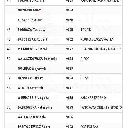
44
SUROWIEC Karina
9123
KABANOSKI RUNNING TEAM
NOWACKI Adam
9084
ŁUKASZEK Artur
9068
47
PODRAZA Tadeusz
9095
TADZIK
48
BALCERZAK Robert
9002
KLUB BIEGACZA WARTA
49
MIERKIEWICZ Berni
9077
STAJNIA BALONA / MKM RUNNIN
50
WALASZKOWSKA Dominika
9134
BIESY
GOLBIAK Wojciech
9037
52
GESSLER Łukasz
9034
BIESY
53
WŁOCH Sławomir
9141
WIERNASZ Grzegorz
9138
KARCHER KROSNO
55
DĄBROWSKA Katarzyna
9023
PANORAMA OBIEKTY SPORTOWE
WALENDZIK Wiesia
9136
BARTOSIEWICZ Adam
9003
OCR POLSKA