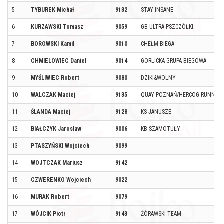
5
TYBUREK Michał
9132
STAY INSANE
6
KURZAWSKI Tomasz
9059
GB ULTRA PSZCZÓŁKI
7
BOROWSKI Kamil
9010
CHEŁM BIEGA
8
CHMIELOWIEC Daniel
9014
GORLICKA GRUPA BIEGOWA
9
MYŚLIWIEC Robert
9080
DZIKI&WOLNY
10
WALCZAK Maciej
9135
QUAY POZNAŃ/HERCOG RUNNIN
11
ŚLANDA Maciej
9128
KS JANUSZE
12
BIAŁCZYK Jarosław
9006
KB SZAMOTUŁY
13
PTASZYŃSKI Wojciech
9099
14
WOJTCZAK Mariusz
9142
15
CZWERENKO Wojciech
9022
16
MURAK Robert
9079
17
WÓJCIK Piotr
9143
ŻÓRAWSKI TEAM