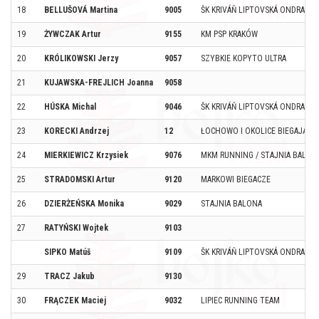
18
BELLUŠOVÁ Martina
9005
ŠK KRIVÁŇ LIPTOVSKÁ ONDRAŠO
19
ŻYWCZAK Artur
9155
KM PSP KRAKÓW
20
KRÓLIKOWSKI Jerzy
9057
SZYBKIE KOPYTO ULTRA
21
KUJAWSKA-FREJLICH Joanna
9058
22
HÚSKA Michal
9046
ŠK KRIVÁŇ LIPTOVSKÁ ONDRAŠO
23
KORECKI Andrzej
12
ŁOCHOWO I OKOLICE BIEGAJĄ
24
MIERKIEWICZ Krzysiek
9076
MKM RUNNING / STAJNIA BALON
25
STRADOMSKI Artur
9120
MARKOWI BIEGACZE
26
DZIERŻEŃSKA Monika
9029
STAJNIA BALONA
27
RATYŃSKI Wojtek
9103
SIPKO Matúš
9109
ŠK KRIVÁŇ LIPTOVSKÁ ONDRAŠO
29
TRACZ Jakub
9130
30
FRĄCZEK Maciej
9032
LIPIEC RUNNING TEAM