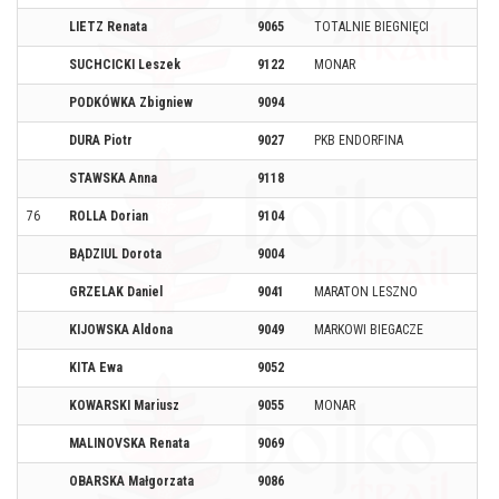
LIETZ Renata
9065
TOTALNIE BIEGNIĘCI
SUCHCICKI Leszek
9122
MONAR
PODKÓWKA Zbigniew
9094
DURA Piotr
9027
PKB ENDORFINA
STAWSKA Anna
9118
76
ROLLA Dorian
9104
BĄDZIUL Dorota
9004
GRZELAK Daniel
9041
MARATON LESZNO
KIJOWSKA Aldona
9049
MARKOWI BIEGACZE
KITA Ewa
9052
KOWARSKI Mariusz
9055
MONAR
MALINOVSKA Renata
9069
OBARSKA Małgorzata
9086