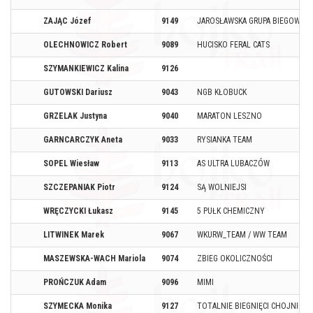
ZAJĄC Józef
9149
JAROSŁAWSKA GRUPA BIEGOWA 
OLECHNOWICZ Robert
9089
HUCISKO FERAL CATS
SZYMANKIEWICZ Kalina
9126
GUTOWSKI Dariusz
9043
NGB KŁOBUCK
GRZELAK Justyna
9040
MARATON LESZNO
GARNCARCZYK Aneta
9033
RYSIANKA TEAM
SOPEL Wiesław
9113
AS ULTRA LUBACZÓW
SZCZEPANIAK Piotr
9124
SĄ WOLNIEJSI
WRĘCZYCKI Łukasz
9145
5 PUŁK CHEMICZNY
LITWINEK Marek
9067
WKURW_TEAM / WW TEAM
MASZEWSKA-WACH Mariola
9074
ZBIEG OKOLICZNOŚCI
PROŃCZUK Adam
9096
MIMI
SZYMECKA Monika
9127
TOTALNIE BIEGNIĘCI CHOJNICE