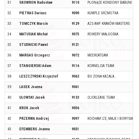
31
SKOWRON Radosław
9110
PŁONĄCE KONDONY BABUNI
32
PIETRAS Dariusz
9090
KUMPLE GRZMOTKA
33
TOMCZYK Marcin
9129
AZS AWF KRAKÓW MASTERS
34
MATUSIAK Michał
9075
ROWERY MAŁGOŚKA
35
STUDNICKI Paweł
9121
36
MARGAS Grzegorz
9072
MEERCATEAM
37
STANGIERSKI Adam
9116
KORNELCIA TEAM
38
LESZCZYŃSKI Krzysztof
9062
BO ŻONA KAZAŁA...
39
LASEK Joanna
9061
40
ULOWSKI Jacek
9133
CLICKLEASE TEAM
41
KROK Jacek
9056
42
PRZERWA Andrzej
9097
KOCHAM IZE, MAJE I BORYSIAKA 
43
EFEMBERG Joanna
9031