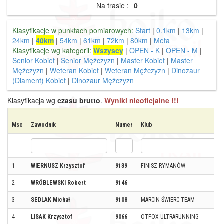
Na trasie :
0
Klasyfikacje w punktach pomiarowych:
Start
|
0.1km
|
13km
|
24km
|
40km
|
54km
|
61km
|
72km
|
80km
|
Meta
Klasyfikacje wg kategorii:
Wszyscy
|
OPEN - K
|
OPEN - M
|
Senior Kobiet
|
Senior Mężczyzn
|
Master Kobiet
|
Master
Mężczyzn
|
Weteran Kobiet
|
Weteran Mężczyzn
|
Dinozaur
(Diament) Kobiet
|
Dinozaur Mężczyzn
Klasyfikacja wg
czasu brutto
.
Wyniki nieoficjalne !!!
Msc
Zawodnik
Numer
Klub
1
WIERNUSZ Krzysztof
9139
FINISZ RYMANÓW
2
WRÓBLEWSKI Robert
9146
3
SEDLAK Michał
9108
MARCIN ŚWIERC TEAM
4
LISAK Krzysztof
9066
OTFOX ULTRARUNNING