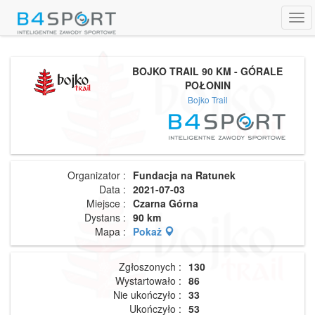
Tog
navi
BOJKO TRAIL 90 KM - GÓRALE
POŁONIN
Bojko Trail
Organizator :
Fundacja na Ratunek
Data :
2021-07-03
Miejsce :
Czarna Górna
Dystans :
90 km
Mapa :
Pokaż
Zgłoszonych :
130
Wystartowało :
86
Nie ukończyło :
33
Ukończyło :
53