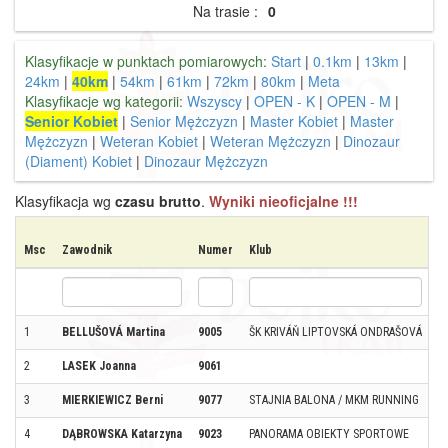
Na trasie :
0
Klasyfikacje w punktach pomiarowych:
Start
|
0.1km
|
13km
|
24km
|
40km
|
54km
|
61km
|
72km
|
80km
|
Meta
Klasyfikacje wg kategorii:
Wszyscy
|
OPEN - K
|
OPEN - M
|
Senior Kobiet
|
Senior Mężczyzn
|
Master Kobiet
|
Master
Mężczyzn
|
Weteran Kobiet
|
Weteran Mężczyzn
|
Dinozaur
(Diament) Kobiet
|
Dinozaur Mężczyzn
Klasyfikacja wg
czasu brutto
.
Wyniki nieoficjalne !!!
Msc
Zawodnik
Numer
Klub
M
1
BELLUŠOVÁ Martina
9005
ŠK KRIVÁŇ LIPTOVSKÁ ONDRAŠOVÁ
L
2
LASEK Joanna
9061
K
3
MIERKIEWICZ Berni
9077
STAJNIA BALONA / MKM RUNNING
W
4
DĄBROWSKA Katarzyna
9023
PANORAMA OBIEKTY SPORTOWE
P