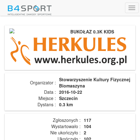
Tog
navi
BUKOŁAZ 0.3K KIDS
Stowarzyszenie Kultury Fizycznej
Organizator :
Biomaszyna
Data :
2016-10-22
Miejsce :
Szczecin
Dystans :
0.3 km
Zgłoszonych :
117
Wystartowało :
104
Nie ukończyło :
2
Ukończyło :
102