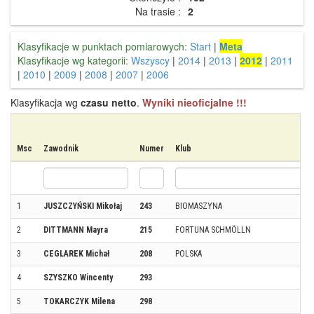
Na trasie :
2
Klasyfikacje w punktach pomiarowych:
Start
|
Meta
Klasyfikacje wg kategorii:
Wszyscy
|
2014
|
2013
|
2012
|
2011
|
2010
|
2009
|
2008
|
2007
|
2006
Klasyfikacja wg
czasu netto
.
Wyniki nieoficjalne !!!
Msc
Zawodnik
Numer
Klub
1
JUSZCZYŃSKI Mikołaj
243
BIOMASZYNA
2
DITTMANN Mayra
215
FORTUNA SCHMÖLLN
3
CEGLAREK Michał
208
POLSKA
4
SZYSZKO Wincenty
293
5
TOKARCZYK Milena
298