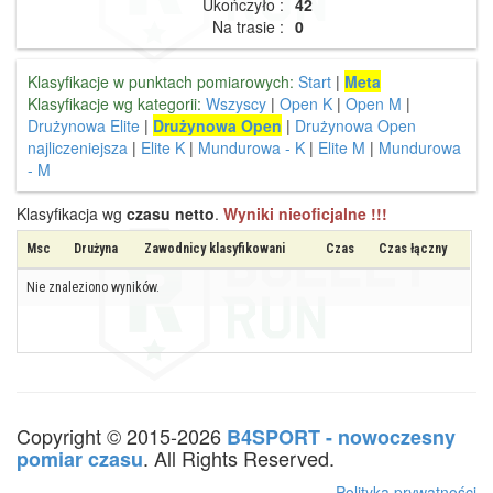
Ukończyło :
42
Na trasie :
0
Klasyfikacje w punktach pomiarowych:
Start
|
Meta
Klasyfikacje wg kategorii:
Wszyscy
|
Open K
|
Open M
|
Drużynowa Elite
|
Drużynowa Open
|
Drużynowa Open
najliczeniejsza
|
Elite K
|
Mundurowa - K
|
Elite M
|
Mundurowa
- M
Klasyfikacja wg
czasu netto
.
Wyniki nieoficjalne !!!
Msc
Drużyna
Zawodnicy klasyfikowani
Czas
Czas łączny
Nie znaleziono wyników.
Copyright © 2015-2026
B4SPORT - nowoczesny
. All Rights Reserved.
pomiar czasu
Polityka prywatności