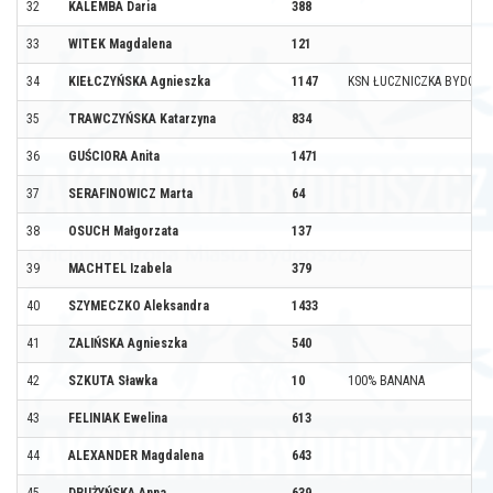
32
KALEMBA Daria
388
33
WITEK Magdalena
121
34
KIEŁCZYŃSKA Agnieszka
1147
KSN ŁUCZNICZKA BYDGOS
35
TRAWCZYŃSKA Katarzyna
834
36
GUŚCIORA Anita
1471
37
SERAFINOWICZ Marta
64
38
OSUCH Małgorzata
137
39
MACHTEL Izabela
379
40
SZYMECZKO Aleksandra
1433
41
ZALIŃSKA Agnieszka
540
42
SZKUTA Sławka
10
100% BANANA
43
FELINIAK Ewelina
613
44
ALEXANDER Magdalena
643
45
DRUŻYŃSKA Anna
639