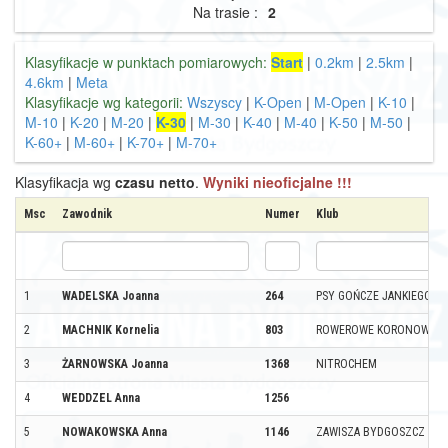
Na trasie :
2
Klasyfikacje w punktach pomiarowych:
Start
|
0.2km
|
2.5km
|
4.6km
|
Meta
Klasyfikacje wg kategorii:
Wszyscy
|
K-Open
|
M-Open
|
K-10
|
M-10
|
K-20
|
M-20
|
K-30
|
M-30
|
K-40
|
M-40
|
K-50
|
M-50
|
K-60+
|
M-60+
|
K-70+
|
M-70+
Klasyfikacja wg
czasu netto
.
Wyniki nieoficjalne !!!
Msc
Zawodnik
Numer
Klub
1
WADELSKA Joanna
264
PSY GOŃCZE JANKIEGO
2
MACHNIK Kornelia
803
ROWEROWE KORONOWO
3
ŻARNOWSKA Joanna
1368
NITROCHEM
4
WEDDZEL Anna
1256
5
NOWAKOWSKA Anna
1146
ZAWISZA BYDGOSZCZ