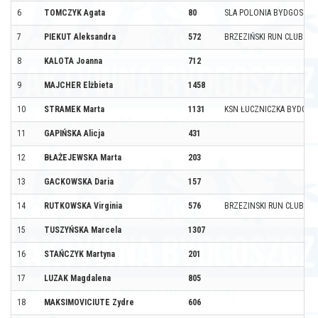
6
TOMCZYK Agata
80
SLA POLONIA BYDGOSZCZ
7
PIEKUT Aleksandra
572
BRZEZIŃSKI RUN CLUB
8
KALOTA Joanna
712
9
MAJCHER Elżbieta
1458
10
STRAMEK Marta
1131
KSN ŁUCZNICZKA BYDGOS
11
GAPIŃSKA Alicja
431
12
BŁAŻEJEWSKA Marta
203
13
GACKOWSKA Daria
157
14
RUTKOWSKA Virginia
576
BRZEZINSKI RUN CLUB
15
TUSZYŃSKA Marcela
1307
16
STAŃCZYK Martyna
201
17
LUZAK Magdalena
805
18
MAKSIMOVICIUTE Zydre
606