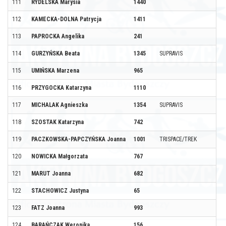
111
RYDELSKA Marysia
1440
112
KAMECKA-DOLNA Patrycja
1411
113
PAPROCKA Angelika
241
114
GURZYŃSKA Beata
1345
SUPRAVIS
115
UMIŃSKA Marzena
965
116
PRZYGOCKA Katarzyna
1110
117
MICHALAK Agnieszka
1354
SUPRAVIS
118
SZOSTAK Katarzyna
742
119
PACZKOWSKA-PAPCZYŃSKA Joanna
1001
TRISPACE/TREK
120
NOWICKA Małgorzata
767
121
MARUT Joanna
682
122
STACHOWICZ Justyna
65
123
FATZ Joanna
993
124
BARAŃCZAK Weronika
156