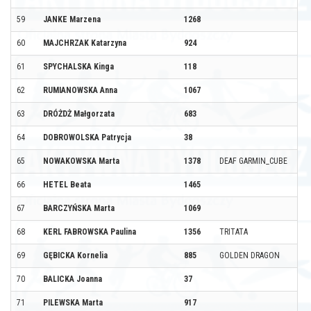
59
JANKE Marzena
1268
60
MAJCHRZAK Katarzyna
924
61
SPYCHALSKA Kinga
118
62
RUMIANOWSKA Anna
1067
63
DRÓŻDŻ Małgorzata
683
64
DOBROWOLSKA Patrycja
38
65
NOWAKOWSKA Marta
1378
DEAF GARMIN_CUBE
66
HETEL Beata
1465
67
BARCZYŃSKA Marta
1069
68
KERL FABROWSKA Paulina
1356
TRITATA
69
GĘBICKA Kornelia
885
GOLDEN DRAGON
70
BALICKA Joanna
37
71
PILEWSKA Marta
917