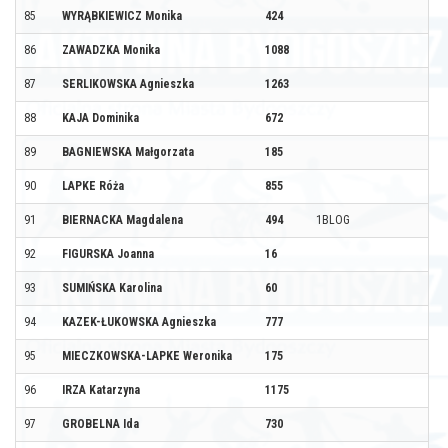
85
WYRĄBKIEWICZ Monika
424
86
ZAWADZKA Monika
1088
87
SERLIKOWSKA Agnieszka
1263
88
KAJA Dominika
672
89
BAGNIEWSKA Małgorzata
185
90
LAPKE Róża
855
91
BIERNACKA Magdalena
494
1BLOG
92
FIGURSKA Joanna
16
93
SUMIŃSKA Karolina
60
94
KAZEK-ŁUKOWSKA Agnieszka
777
95
MIECZKOWSKA-LAPKE Weronika
175
96
IRZA Katarzyna
1175
97
GROBELNA Ida
730