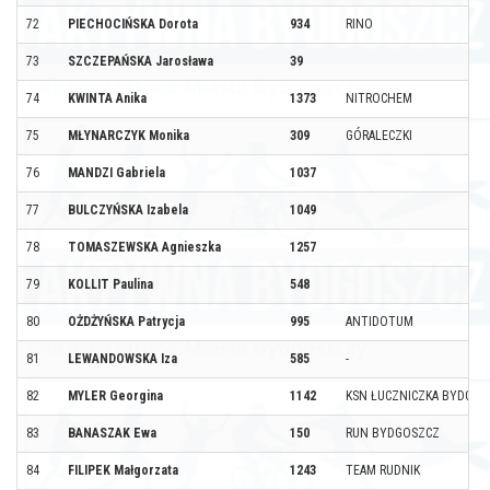
72
PIECHOCIŃSKA Dorota
934
RINO
73
SZCZEPAŃSKA Jarosława
39
74
KWINTA Anika
1373
NITROCHEM
75
MŁYNARCZYK Monika
309
GÓRALECZKI
76
MANDZI Gabriela
1037
77
BULCZYŃSKA Izabela
1049
78
TOMASZEWSKA Agnieszka
1257
79
KOLLIT Paulina
548
80
OŻDŻYŃSKA Patrycja
995
ANTIDOTUM
81
LEWANDOWSKA Iza
585
-
82
MYLER Georgina
1142
KSN ŁUCZNICZKA BYDGOS
83
BANASZAK Ewa
150
RUN BYDGOSZCZ
84
FILIPEK Małgorzata
1243
TEAM RUDNIK