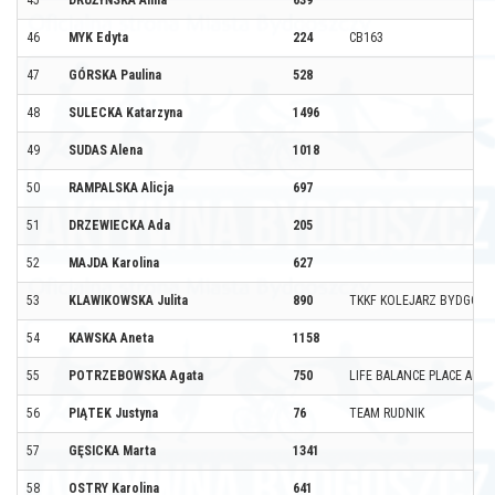
46
MYK Edyta
224
CB163
47
GÓRSKA Paulina
528
48
SULECKA Katarzyna
1496
49
SUDAS Alena
1018
50
RAMPALSKA Alicja
697
51
DRZEWIECKA Ada
205
52
MAJDA Karolina
627
53
KLAWIKOWSKA Julita
890
TKKF KOLEJARZ BYDGOSZ
54
KAWSKA Aneta
1158
55
POTRZEBOWSKA Agata
750
LIFE BALANCE PLACE AND 
56
PIĄTEK Justyna
76
TEAM RUDNIK
57
GĘSICKA Marta
1341
58
OSTRY Karolina
641