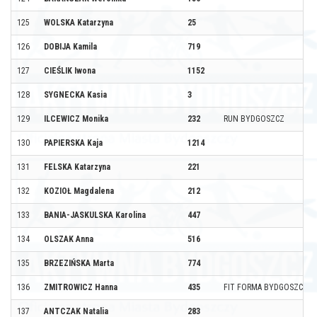
125
WOLSKA Katarzyna
25
126
DOBIJA Kamila
719
127
CIEŚLIK Iwona
1152
128
SYGNECKA Kasia
3
129
ILCEWICZ Monika
232
RUN BYDGOSZCZ
130
PAPIERSKA Kaja
1214
131
FELSKA Katarzyna
221
132
KOZIOŁ Magdalena
212
133
BANIA-JASKULSKA Karolina
447
134
OLSZAK Anna
516
135
BRZEZIŃSKA Marta
774
136
ZMITROWICZ Hanna
435
FIT FORMA BYDGOSZCZ -
137
ANTCZAK Natalia
283