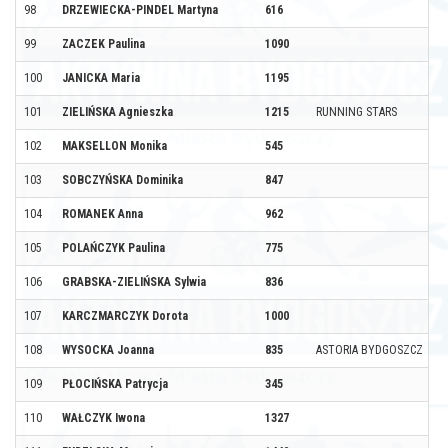
98
DRZEWIECKA-PINDEL Martyna
616
99
ZACZEK Paulina
1090
100
JANICKA Maria
1195
101
ZIELIŃSKA Agnieszka
1215
RUNNING STARS
102
MAKSELLON Monika
545
103
SOBCZYŃSKA Dominika
847
104
ROMANEK Anna
962
105
POLAŃCZYK Paulina
775
106
GRABSKA-ZIELIŃSKA Sylwia
836
107
KARCZMARCZYK Dorota
1000
108
WYSOCKA Joanna
835
ASTORIA BYDGOSZCZ
109
PŁOCIŃSKA Patrycja
345
110
WAŁCZYK Iwona
1327