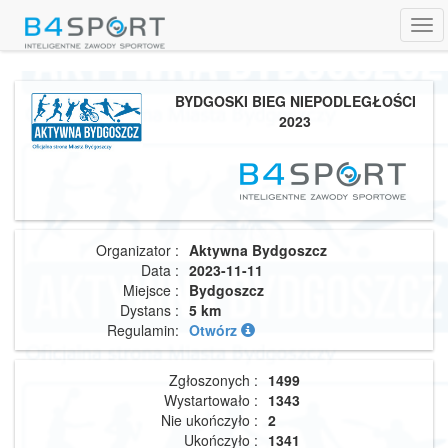
Tog
navi
BYDGOSKI BIEG NIEPODLEGŁOŚCI
2023
Organizator :
Aktywna Bydgoszcz
Data :
2023-11-11
Miejsce :
Bydgoszcz
Dystans :
5 km
Regulamin:
Otwórz
Zgłoszonych :
1499
Wystartowało :
1343
Nie ukończyło :
2
Ukończyło :
1341