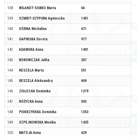
138
WILANDT-SOBKO Marta
66
139
SZMIDT-SZYPURA Agnieszka
1451
140
GÓRNA Michalina
671
141
GAPINSKA Dorota
977
142
ADAMSKA Anna
1401
143
BOROWCZAK Julita
207
144
RESZELA Marta
551
145
RESZELA Aleksandra
609
146
ZIOŁECKA Dominika
1279
147
RÓŻYCKA Anna
503
148
PISKRZYŃSKA Dominika
1353
149
SZPEJNOWSKA Monika
1425
150
MATEJA Anna
629