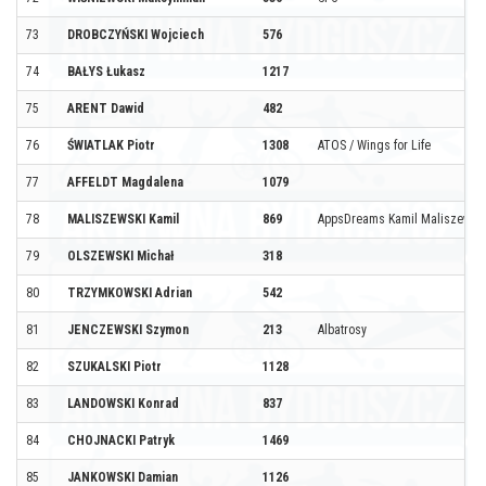
73
DROBCZYŃSKI Wojciech
576
74
BAŁYS Łukasz
1217
75
ARENT Dawid
482
76
ŚWIATLAK Piotr
1308
ATOS / Wings for Life
77
AFFELDT Magdalena
1079
78
MALISZEWSKI Kamil
869
AppsDreams Kamil Maliszewsk
79
OLSZEWSKI Michał
318
80
TRZYMKOWSKI Adrian
542
81
JENCZEWSKI Szymon
213
Albatrosy
82
SZUKALSKI Piotr
1128
83
LANDOWSKI Konrad
837
84
CHOJNACKI Patryk
1469
85
JANKOWSKI Damian
1126