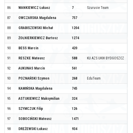
86
WANKIEWICZ Łukasz
7
Szurusie Team
87
OWCZARSKA Magdalena
757
88
GRABISZEWSKI Michał
1204
89
ŻOŁNIERKIEWICZ Bartosz
1274
90
BESS Marcin
420
91
RESZKE Mateusz
588
KU AZS UKW BYDGOSZCZ
92
AUKUNAS Marcin
561
93
POZNAŃSKI Szymon
268
EduTeam
94
KAMIŃSKA Magdalena
745
95
ASTUKIEWICZ Maksymilian
324
96
SZYMCZUK Filip
126
97
SOBOCIŃSKI Mateusz
1471
98
DREŻEWSKI Łukasz
934