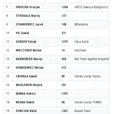
7
GRUSZKA Gracjan
1244
CWZS Zawisza Bydgoszcz SL
8
STRUGAŁA Maciej
137
9
STANKIEWICZ Jacek
108
MDanielsa
10
PIC Dawid
271
11
SORGER Patryk
1379
Iskra Dulsk
12
WIECZOREK Michał
16
EduTeam
13
KANNEBERG Maciej
656
Run Team Sępólno Krajeńskie
14
DOMISIEWICZ Michał
572
15
ZBORAŁA Dawid
85
Szkoła Jazdy Tomas
16
WASILEWSKI Wojtek
331
17
BUBIAK Hubert
1475
18
WENDA Dawid
86
Szkoła Jazdy TOMAS
19
SOBCZAK Rafał
1267
Bażant Team