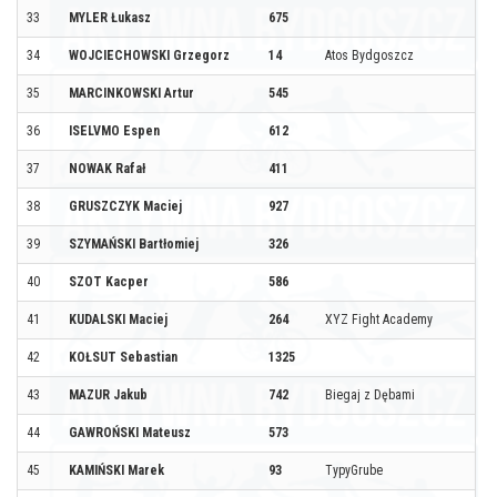
33
MYLER Łukasz
675
34
WOJCIECHOWSKI Grzegorz
14
Atos Bydgoszcz
35
MARCINKOWSKI Artur
545
36
ISELVMO Espen
612
37
NOWAK Rafał
411
38
GRUSZCZYK Maciej
927
39
SZYMAŃSKI Bartłomiej
326
40
SZOT Kacper
586
41
KUDALSKI Maciej
264
XYZ Fight Academy
42
KOŁSUT Sebastian
1325
43
MAZUR Jakub
742
Biegaj z Dębami
44
GAWROŃSKI Mateusz
573
45
KAMIŃSKI Marek
93
TypyGrube