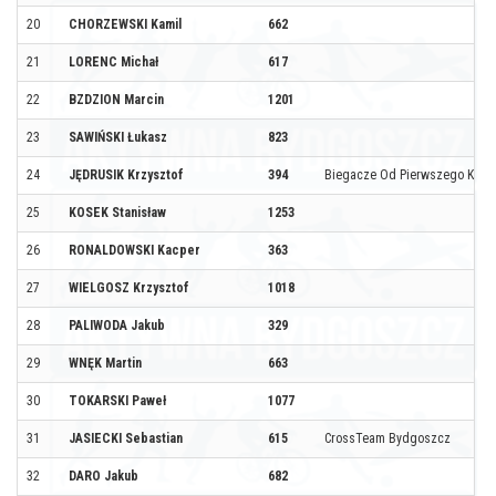
20
CHORZEWSKI Kamil
662
21
LORENC Michał
617
22
BZDZION Marcin
1201
23
SAWIŃSKI Łukasz
823
24
JĘDRUSIK Krzysztof
394
Biegacze Od Pierwszego Krok
25
KOSEK Stanisław
1253
26
RONALDOWSKI Kacper
363
27
WIELGOSZ Krzysztof
1018
28
PALIWODA Jakub
329
29
WNĘK Martin
663
30
TOKARSKI Paweł
1077
31
JASIECKI Sebastian
615
CrossTeam Bydgoszcz
32
DARO Jakub
682