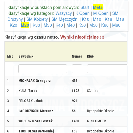
Klasyfikacje w punktach pomiarowych:
Start
|
Meta
Klasyfikacje wg kategorii:
Wszyscy
|
K-Open
|
M-Open
|
SM
Drużyny
|
SM Kobiety
|
SM Mężczyźni
|
K10
|
M10
|
K18
|
M18
|
K20
|
M20
|
K30
|
M30
|
K40
|
M40
|
K50
|
M50
|
K60
|
M60
Klasyfikacja wg
czasu netto
.
Wyniki nieoficjalne !!!
Msc
Zawodnik
Numer
Klub
1
MICHALAK Grzegorz
455
2
KULAI Taras
1192
SC Ultra
3
FELCZAK Jakub
921
4
JAGODZIŃSKI Mateusz
56
Bydgoskie Okonie
5
WOŁOSZCZAK Leszek
1480
6. KILOMETR
6
TUCHOLSKI Bartłomiej
158
Bydgoskie Okonie