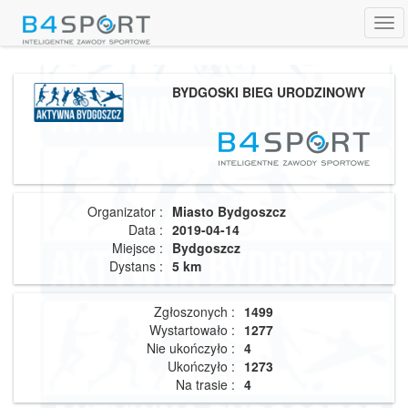
Tog
navi
BYDGOSKI BIEG URODZINOWY
Organizator :
Miasto Bydgoszcz
Data :
2019-04-14
Miejsce :
Bydgoszcz
Dystans :
5 km
Zgłoszonych :
1499
Wystartowało :
1277
Nie ukończyło :
4
Ukończyło :
1273
Na trasie :
4