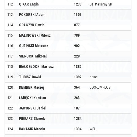
112
ÇIKAR Engin
1230
Galatasaray SK
112
POKORSKI Adam
1101
114
GRACZYK Dawid
877
115
MALINOWSKI Miłosz
789
116
GUZIŃSKI Mateusz
902
117
SIEROCKI Mikołaj
228
118
BIAŁOBŁOCKI Mariusz
1382
119
TUBISZ Dawid
1397
none
120
DEMBEK Maciej
364
LOSKUMPLOS
121
ŁABĘCKI Kordian
263
122
JAWORSKI Daniel
187
123
PIEKARZ Slawek
1284
124
BANASIK Marcin
1334
WPL