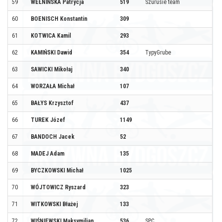
59
WEŁNIŃSKA Patrycja
519
Szurusie team
60
BOENISCH Konstantin
309
61
KOTWICA Kamil
293
62
KAMIŃSKI Dawid
354
TypyGrube
63
SAWICKI Mikołaj
340
64
WORZAŁA Michał
107
65
BAŁYS Krzysztof
437
66
TUREK Józef
1149
67
BANDOCH Jacek
52
68
MADEJ Adam
135
69
BYCZKOWSKI Michał
1025
70
WÓJTOWICZ Ryszard
323
71
WITKOWSKI Błażej
133
72
WIŚNIEWSKI Maksymilian
536
SPC