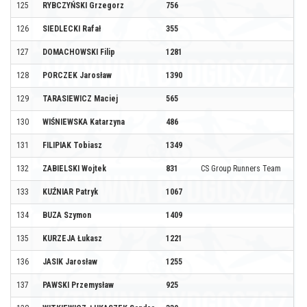
125
RYBCZYŃSKI Grzegorz
756
126
SIEDLECKI Rafał
355
127
DOMACHOWSKI Filip
1281
128
PORCZEK Jarosław
1390
129
TARASIEWICZ Maciej
565
130
WIŚNIEWSKA Katarzyna
486
131
FILIPIAK Tobiasz
1349
132
ZABIELSKI Wojtek
831
CS Group Runners Team
133
KUŹNIAR Patryk
1067
134
BUZA Szymon
1409
135
KURZEJA Łukasz
1221
136
JASIK Jarosław
1255
137
PAWSKI Przemysław
925