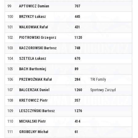
99
APTOWICZ Damian
707
100
BRZYKCY Łukasz
445
101
WALKOWIAK Rafał
431
102
PIOTROWSKI Grzegorz
1120
103
KACZOROWSKI Bartosz
748
104
SZETELA Łukasz
670
105
BACH Bartłomiej
89
106
PRZEWOŹNIAK Rafał
284
TRI Family
107
BALCERZAK Daniel
1260
Sportowy Zarząd
108
KRETOWICZ Piotr
357
109
LESZCZYŃSKI Bartosz
1276
110
MICHALSKI Piotr
414
111
GROBELNY Michał
61