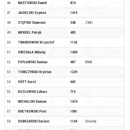
46
WASTOWSKI Dawid
874
47
JAGIELSKI Szymon
1419
48
STĘPSKI Sławomir
348
ZSM1
49
MENDEL Patryk
483
50
TWARDOWSKI Krzysztof
1142
51
GWIZDAŁA Mikołaj
1438
52
POPŁAWSKI Damian
487
RIMB
53
TOMCZYŃSKI Krystian
1229
54
HÖFT Karol
665
55
KOZŁOWSKI Łukasz
715
56
MICHALSKI Damian
1474
57
KRETKOWSKI Piotr
1081
58
DOBRZAŃSKI Dariusz
1169
3Gravity