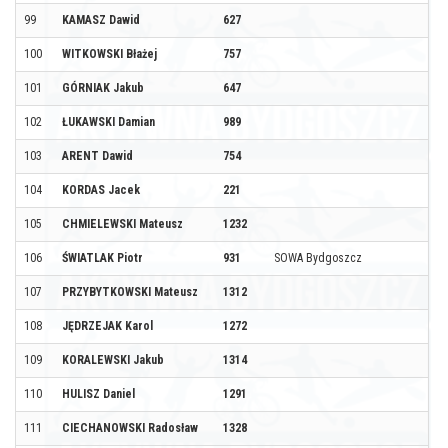
99
KAMASZ Dawid
627
100
WITKOWSKI Błażej
757
101
GÓRNIAK Jakub
647
102
ŁUKAWSKI Damian
989
103
ARENT Dawid
754
104
KORDAS Jacek
221
105
CHMIELEWSKI Mateusz
1232
106
ŚWIATLAK Piotr
931
SOWA Bydgoszcz
107
PRZYBYTKOWSKI Mateusz
1312
108
JĘDRZEJAK Karol
1272
109
KORALEWSKI Jakub
1314
110
HULISZ Daniel
1291
111
CIECHANOWSKI Radosław
1328