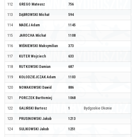
112
GREGO Mateusz
756
113
DĄBROWSKI Michał
594
114
MADEJ Adam
1145
115
JAROCHA Michał
1108
116
WIŚNIEWSKI Maksymilian
373
117
KUTER Wojciech
633
118
RUTKOWSKI Damian
687
119
KOŁODZIEJCZAK Adam
1103
120
NOWAKOWSKI Dawid
886
121
PORCZEK Bartłomiej
1068
122
GALIŃSKI Bartosz
1
Bydgoskie Okonie
123
PRUSINOWSKI Jakub
1213
124
SULIKOWSKI Jakub
1251