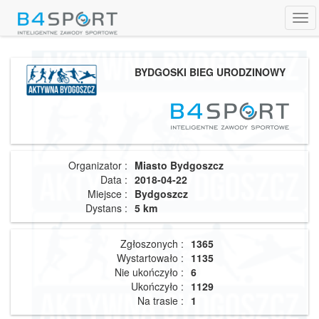
Tog
navi
BYDGOSKI BIEG URODZINOWY
Organizator :
Miasto Bydgoszcz
Data :
2018-04-22
Miejsce :
Bydgoszcz
Dystans :
5 km
Zgłoszonych :
1365
Wystartowało :
1135
Nie ukończyło :
6
Ukończyło :
1129
Na trasie :
1