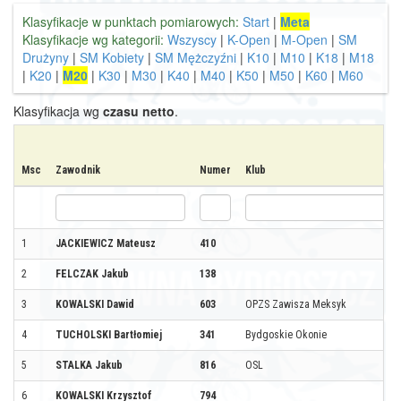
Klasyfikacje w punktach pomiarowych:
Start
|
Meta
Klasyfikacje wg kategorii:
Wszyscy
|
K-Open
|
M-Open
|
SM
Drużyny
|
SM Kobiety
|
SM Mężczyźni
|
K10
|
M10
|
K18
|
M18
|
K20
|
M20
|
K30
|
M30
|
K40
|
M40
|
K50
|
M50
|
K60
|
M60
Klasyfikacja wg
czasu netto
.
Msc
Zawodnik
Numer
Klub
1
JACKIEWICZ Mateusz
410
2
FELCZAK Jakub
138
3
KOWALSKI Dawid
603
OPZS Zawisza Meksyk
4
TUCHOLSKI Bartłomiej
341
Bydgoskie Okonie
5
STALKA Jakub
816
OSL
6
KOWALSKI Krzysztof
794