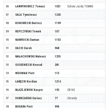
86
ŁAWRYNOWICZ Tomasz
1021
Szkoła Jazdy TOMAS
87
SALA Tymoteusz
1243
88
KONOWECKI Bartosz
1199
89
REPCZYŃSKI Tomek
107
90
NAWROCKI Damian
1153
91
DACIO Darek
968
92
MAŁACHOWSKI Mateusz
1255
93
GOSIENIECKI Konrad
281
94
WDOWIAK Piotr
115
95
ŁABĘCKI Kordian
1214
96
BŁAŻEJEWSKI Kacper
193
CB163
97
DOBRZAŃSKI Dariusz
77
3Gravity
98
BUGARA Piotr
996