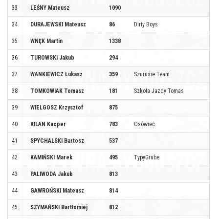
33
LEŚNY Mateusz
1090
34
DURAJEWSKI Mateusz
86
Dirty Boys
35
WNĘK Martin
1338
36
TUROWSKI Jakub
294
37
WANKIEWICZ Łukasz
359
Szurusie Team
38
TOMKOWIAK Tomasz
181
Szkoła Jazdy Tomas
39
WIELGOSZ Krzysztof
875
40
KILAN Kacper
783
Osówiec
41
SPYCHALSKI Bartosz
537
42
KAMIŃSKI Marek
495
TypyGrube
43
PALIWODA Jakub
813
44
GAWROŃSKI Mateusz
814
45
SZYMAŃSKI Bartłomiej
812