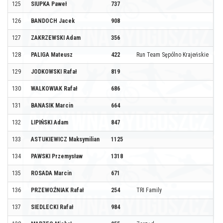
125
SIUPKA Paweł
737
126
BANDOCH Jacek
908
127
ZAKRZEWSKI Adam
356
128
PALIGA Mateusz
422
Run Team Sępólno Krajeńskie
129
JODKOWSKI Rafał
819
130
WALKOWIAK Rafał
686
131
BANASIK Marcin
664
132
LIPIŃSKI Adam
847
133
ASTUKIEWICZ Maksymilian
1125
134
PAWSKI Przemysław
1318
135
ROSADA Marcin
671
136
PRZEWOŹNIAK Rafał
254
TRI Family
137
SIEDLECKI Rafał
984