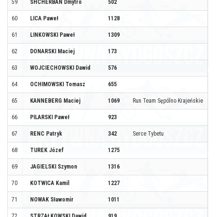
59
SHCHERBAN Dmytro
502
60
LICA Paweł
1128
61
LINKOWSKI Paweł
1309
62
DONARSKI Maciej
173
63
WOJCIECHOWSKI Dawid
576
64
OCHIMOWSKI Tomasz
655
65
KANNEBERG Maciej
1069
Run Team Sępólno Krajeńskie
66
PILARSKI Paweł
923
67
RENC Patryk
342
Serce Tybetu
68
TUREK Józef
1275
69
JAGIELSKI Szymon
1316
70
KOTWICA Kamil
1227
71
NOWAK Sławomir
1011
72
STRZAŁKOWSKI Dawid
919