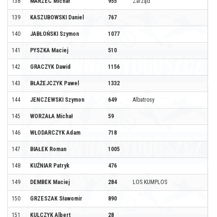
138
MARZEC Michał
955
Zarząd
139
KASZUBOWSKI Daniel
767
140
JABŁOŃSKI Szymon
1077
141
PYSZKA Maciej
510
142
GRACZYK Dawid
1156
143
BŁAŻEJCZYK Pawel
1332
144
JENCZEWSKI Szymon
649
Albatrosy
145
WORZAŁA Michał
59
146
WŁODARCZYK Adam
718
147
BIAŁEK Roman
1005
148
KUŹNIAR Patryk
476
149
DEMBEK Maciej
284
LOS KUMPLOS
150
GRZESZAK Sławomir
890
151
KULCZYK Albert
28