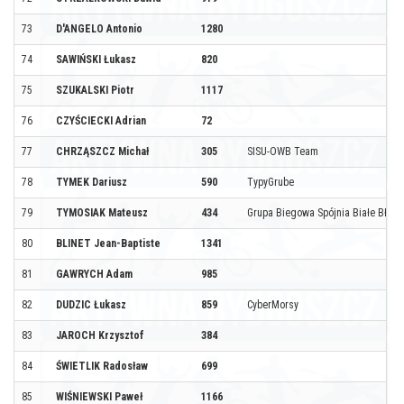
73
D'ANGELO Antonio
1280
74
SAWIŃSKI Łukasz
820
75
SZUKALSKI Piotr
1117
76
CZYŚCIECKI Adrian
72
77
CHRZĄSZCZ Michał
305
SISU-OWB Team
78
TYMEK Dariusz
590
TypyGrube
79
TYMOSIAK Mateusz
434
Grupa Biegowa Spójnia Białe Błota
80
BLINET Jean-Baptiste
1341
81
GAWRYCH Adam
985
82
DUDZIC Łukasz
859
CyberMorsy
83
JAROCH Krzysztof
384
84
ŚWIETLIK Radosław
699
85
WIŚNIEWSKI Paweł
1166