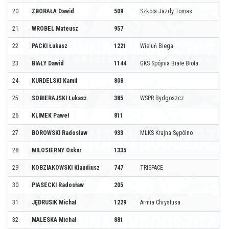
20
ZBORAŁA Dawid
509
Szkoła Jazdy Tomas
21
WROBEL Mateusz
957
22
PACKI Łukasz
1221
Wieluń Biega
23
BIAŁY Dawid
1144
GKS Spójnia Białe Błota
24
KURDELSKI Kamil
808
25
SOBIERAJSKI Łukasz
385
WSPR Bydgoszcz
26
KLIMEK Paweł
811
27
BOROWSKI Radosław
933
MLKS Krajna Sępólno
28
MILOSIERNY Oskar
1335
29
KOBZIAKOWSKI Klaudiusz
747
TRISPACE
30
PIASECKI Radosław
205
31
JĘDRUSIK Michał
1229
Armia Chrystusa
32
MALESKA Michał
881