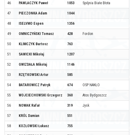
46
PAWLACZYK Paweł
1053
Spójnia Białe Błota
47
PIECZONKA Adam
1044
48
ISELVMO Espen
1356
49
OMNICZYŃSKI Tomasz
428
Fordon
50
KLIMCZYK Bartosz
763
51
SAWICKI Mikołaj
1207
52
GWIZDAŁA Mikołaj
1146
53
RZĘTKOWSKI Artur
585
54
BATAROWICZ Patryk
674
OSP NAKŁO
55
WOJCIECHOWSKI Grzegorz
360
Atos Bydgoszcz
56
NOWAK Rafał
319
Jysk
57
KRÓL Damian
551
58
KOZŁOWSKI Łukasz
755