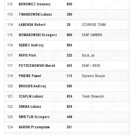
112
BOROWICZ Ireneusz
830
113
TWARDOWSKI Łukasz
280
114
ŁABENDA Robert
20
SZURUSIE TEAM
115
NOWAKOWSKI Grzegorz
800
DEAF GARMIN
116
DĘBIEC Andrzej
856
117
PAPIS Piotr
325
Back_on
117
POTRZEBOWSKI Marek
653
DEAF i #B3K
119
PRIEWE Paweł
115
Dynamo Skarpa
120
BRUGIER Andrzej
585
121
SZAFLIK Łukasz
824
Team Słowacki
122
SIWIAK Łukasz
839
123
ŚWIETLIK Grzegorz
448
124
KARSKI Przemysław
351