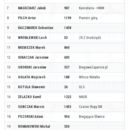
7
MAGDZIARZ Jakub
987
Kancelaria - HMM
8
PILCH Artur
1199
Pianiści górą
9
KACZMAREK Sebastian
1458
10
WRÓBLEWSKI Lech
53
ZK 2 Grudziądz
11
MISIASZEK Marek
860
12
IGNACZAK Jarosław
603
13
OKOŃSKI Jarosław
337
BiegoweZaparcie.pl
14
GOŁATA Wojciech
188
Wilcza Wataha
15
KOTULA Sławomir
26
GLS
16
ŻELAZKO Kamil
1222
NKUB
17
SOBCZAK Marcin
1453
Czarne Stopy.SM
18
POZORSKI Adam
954
Biegające Śliwice
19
ROMANOWSKI Michal
350