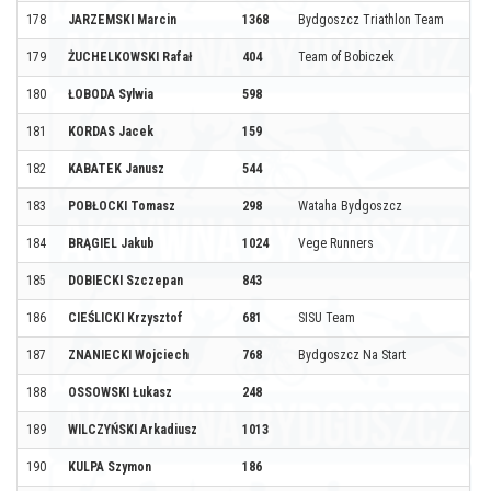
178
JARZEMSKI Marcin
1368
Bydgoszcz Triathlon Team
179
ŻUCHELKOWSKI Rafał
404
Team of Bobiczek
180
ŁOBODA Sylwia
598
181
KORDAS Jacek
159
182
KABATEK Janusz
544
183
POBŁOCKI Tomasz
298
Wataha Bydgoszcz
184
BRĄGIEL Jakub
1024
Vege Runners
185
DOBIECKI Szczepan
843
186
CIEŚLICKI Krzysztof
681
SISU Team
187
ZNANIECKI Wojciech
768
Bydgoszcz Na Start
188
OSSOWSKI Łukasz
248
189
WILCZYŃSKI Arkadiusz
1013
190
KULPA Szymon
186