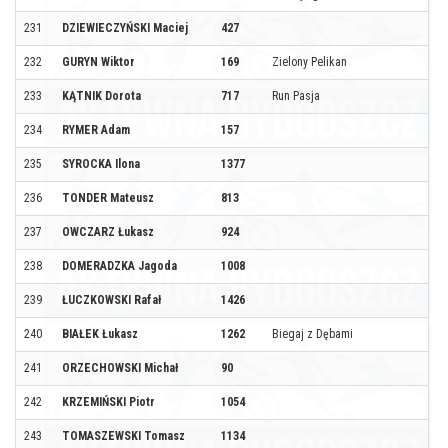
231
DZIEWIECZYŃSKI Maciej
427
232
GURYN Wiktor
169
Zielony Pelikan
233
KĄTNIK Dorota
717
Run Pasja
234
RYMER Adam
157
235
SYROCKA Ilona
1377
236
TONDER Mateusz
813
237
OWCZARZ Łukasz
924
238
DOMERADZKA Jagoda
1008
239
ŁUCZKOWSKI Rafał
1426
240
BIAŁEK Łukasz
1262
Biegaj z Dębami
241
ORZECHOWSKI Michał
90
242
KRZEMIŃSKI Piotr
1054
243
TOMASZEWSKI Tomasz
1134