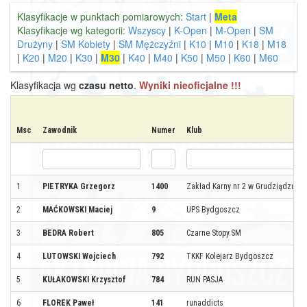
Klasyfikacje w punktach pomiarowych:
Start
|
Meta
Klasyfikacje wg kategorii:
Wszyscy
|
K-Open
|
M-Open
|
SM
Drużyny
|
SM Kobiety
|
SM Mężczyźni
|
K10
|
M10
|
K18
|
M18
|
K20
|
M20
|
K30
|
M30
|
K40
|
M40
|
K50
|
M50
|
K60
|
M60
Klasyfikacja wg
czasu netto
.
Wyniki nieoficjalne !!!
Msc
Zawodnik
Numer
Klub
1
PIETRYKA Grzegorz
1400
Zakład Karny nr 2 w Grudziądzu
2
MAĆKOWSKI Maciej
9
UPS Bydgoszcz
3
BEDRA Robert
805
Czarne Stopy.SM
4
LUTOWSKI Wojciech
792
TKKF Kolejarz Bydgoszcz
5
KUŁAKOWSKI Krzysztof
784
RUN PASJA
6
FLOREK Paweł
141
runaddicts