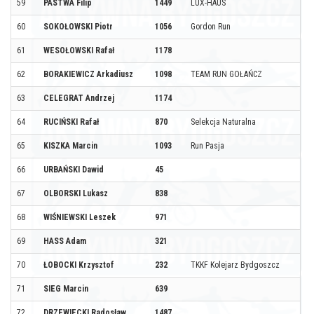
59
PASTWA Filip
1449
LUX-HAUS
60
SOKOŁOWSKI Piotr
1056
Gordon Run
61
WESOŁOWSKI Rafał
1178
62
BORAKIEWICZ Arkadiusz
1098
TEAM RUN GOŁAŃCZ
63
CELEGRAT Andrzej
1174
64
RUCIŃSKI Rafał
870
Selekcja Naturalna
65
KISZKA Marcin
1093
Run Pasja
66
URBAŃSKI Dawid
45
67
OLBORSKI Lukasz
838
68
WIŚNIEWSKI Leszek
971
69
HASS Adam
321
70
ŁOBOCKI Krzysztof
232
TKKF Kolejarz Bydgoszcz
71
SIEG Marcin
639
72
DRZEWIECKI Radosław
1487