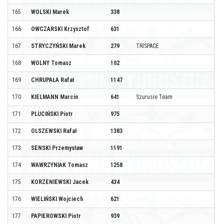
165
WOLSKI Marek
338
166
OWCZARSKI Krzysztof
631
167
STRYCZYŃSKI Marek
279
TRISPACE
168
WOLNY Tomasz
102
169
CHRUPAŁA Rafał
1147
170
KIELMANN Marcin
641
Szurusie Team
171
PLUCIŃSKI Piotr
975
172
OLSZEWSKI Rafał
1383
173
SENSKI Przemysław
1191
174
WAWRZYNIAK Tomasz
1258
175
KORZENIEWSKI Jacek
434
176
WIELIŃSKI Wojciech
621
177
PAPIEROWSKI Piotr
939