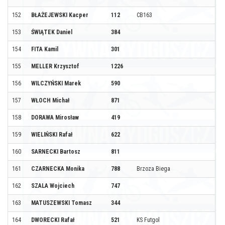
152
BŁAŻEJEWSKI Kacper
112
CB163
153
ŚWIĄTEK Daniel
384
154
FITA Kamil
301
155
MELLER Krzysztof
1226
156
WILCZYŃSKI Marek
590
157
WŁOCH Michał
871
158
DORAWA Mirosław
419
159
WIELIŃSKI Rafał
622
160
SARNECKI Bartosz
811
161
CZARNECKA Monika
788
Brzoza Biega
162
SZALA Wojciech
747
163
MATUSZEWSKI Tomasz
344
164
DWORECKI Rafał
521
KS Futgol