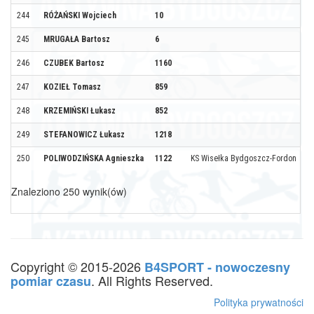
244
RÓŻAŃSKI Wojciech
10
245
MRUGAŁA Bartosz
6
246
CZUBEK Bartosz
1160
247
KOZIEŁ Tomasz
859
248
KRZEMIŃSKI Łukasz
852
249
STEFANOWICZ Łukasz
1218
250
POLIWODZIŃSKA Agnieszka
1122
KS Wisełka Bydgoszcz-Fordon
Znaleziono 250 wynik(ów)
Copyright © 2015-2026
B4SPORT - nowoczesny
. All Rights Reserved.
pomiar czasu
Polityka prywatności