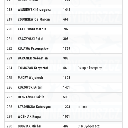
218
WIŚNIEWSKI Grzegorz
1444
219
ZDUNKIEWICZ Marcin
661
220
KATLEWSKI Marcin
702
221
KACZYŃSKI Rafał
305
222
KUJAWA Przemysław
1369
223
BARANEK Sebastian
998
224
TOMCZAK Krzysztof
66
Dziupla kompany
225
MĄDRY Wojciech
1108
226
KUKOWSKI Artur
1451
227
OLSZAŃSKI Jakub
533
228
STADNICKA Katarzyna
1223
prlbmx
229
WOŹNIAK Kinga
1061
230
DUDZIAK Michał
489
CPR Bydgoszcz