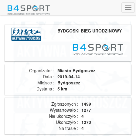
Tog
navi
BYDGOSKI BIEG URODZINOWY
Organizator :
Miasto Bydgoszcz
Data :
2019-04-14
Miejsce :
Bydgoszcz
Dystans :
5 km
Zgłoszonych :
1499
Wystartowało :
1277
Nie ukończyło :
4
Ukończyło :
1273
Na trasie :
4