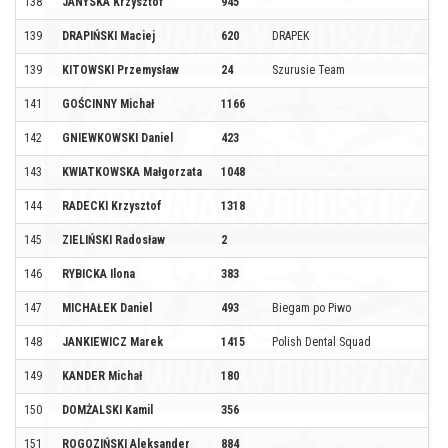
138
JANYSKA Krzysztof
945
139
DRAPIŃSKI Maciej
620
DRAPEK
139
KITOWSKI Przemysław
24
Szurusie Team
141
GOŚCINNY Michał
1166
142
GNIEWKOWSKI Daniel
423
143
KWIATKOWSKA Małgorzata
1048
144
RADECKI Krzysztof
1318
145
ZIELIŃSKI Radosław
2
146
RYBICKA Ilona
383
147
MICHAŁEK Daniel
493
Biegam po Piwo
148
JANKIEWICZ Marek
1415
Polish Dental Squad
149
KANDER Michał
180
150
DOMŻALSKI Kamil
356
151
ROGOZIŃSKI Aleksander
884