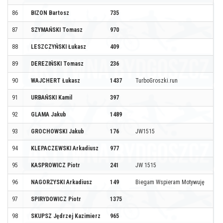
86
BIZON Bartosz
735
87
SZYMAŃSKI Tomasz
970
88
LESZCZYŃSKI Łukasz
409
89
DEREZIŃSKI Tomasz
236
90
WAJCHERT Łukasz
1437
TurboGroszki.run
91
URBAŃSKI Kamil
397
92
GLAMA Jakub
1489
93
GROCHOWSKI Jakub
176
JW1515
94
KLEPACZEWSKI Arkadiusz
977
95
KASPROWICZ Piotr
241
JW 1515
96
NAGORZYSKI Arkadiusz
149
Biegam Wspieram Motywuję
97
SPIRYDOWICZ Piotr
1375
98
SKUPSZ Jędrzej Kazimierz
965