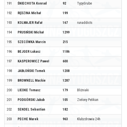
191
ŚNIECHOTA Konrad
92
TypyGrube
192
RĘDZINA Michał
199
193
KOLMAJER Rafał
167
runaddicts
194
PRUSIŃSKI Michał
1299
195
SZECÓWKA Marcin
215
196
BEJGER Łukasz
1186
197
KASPEROWICZ Paweł
600
198
JABŁOŃSKI Tomek
1208
199
BROWNELL Mackie
1287
200
LIEDKE Tomasz
179
Bliźniaki
201
PODGÓRSKI Jakub
105
Zielony Pelikan
202
SENDEL Sebastian
182
203
PECHE Marek
963
Klubzdrowia 24h