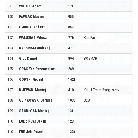
99
WOLSKI Adam
171
100
PAWLAK Maciej
955
101
UMIŃSKI Robert
657
102
WALUSIAK Miłosz
776
Run Pasja
103
KRESIŃSKI Andrzej
47
104
GILL Daniel
894
BOGMAR
105
GRACZYK Przemysław
269
106
GÓRSKI Michał
1421
107
KIJEWSKI Maciej
410
Kabel Team Bydgoszcz
108
GLINKOWSKI Dariusz
1033
B28
109
STOKŁOSA Maciej
131
110
ŁUDZIŃSKI Jakub
123
110
FURMAN Paweł
1336