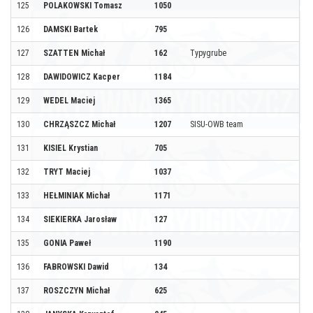
125
POLAKOWSKI Tomasz
1050
126
DAMSKI Bartek
795
127
SZATTEN Michał
162
Typygrube
128
DAWIDOWICZ Kacper
1184
129
WEDEL Maciej
1365
130
CHRZĄSZCZ Michał
1207
SISU-OWB team
131
KISIEL Krystian
705
132
TRYT Maciej
1037
133
HEŁMINIAK Michał
1171
134
SIEKIERKA Jarosław
127
135
GONIA Paweł
1190
136
FABROWSKI Dawid
134
137
ROSZCZYN Michał
625