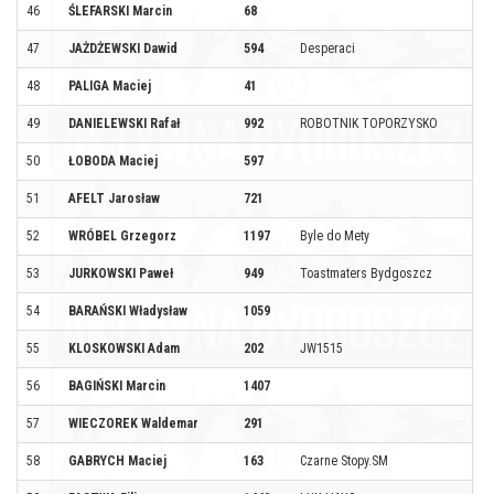
46
ŚLEFARSKI Marcin
68
47
JAŻDŻEWSKI Dawid
594
Desperaci
48
PALIGA Maciej
41
49
DANIELEWSKI Rafał
992
ROBOTNIK TOPORZYSKO
50
ŁOBODA Maciej
597
51
AFELT Jarosław
721
52
WRÓBEL Grzegorz
1197
Byle do Mety
53
JURKOWSKI Paweł
949
Toastmaters Bydgoszcz
54
BARAŃSKI Władysław
1059
55
KLOSKOWSKI Adam
202
JW1515
56
BAGIŃSKI Marcin
1407
57
WIECZOREK Waldemar
291
58
GABRYCH Maciej
163
Czarne Stopy.SM