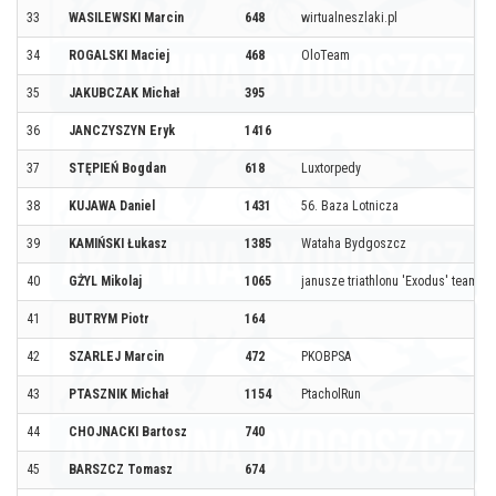
33
WASILEWSKI Marcin
648
wirtualneszlaki.pl
34
ROGALSKI Maciej
468
OloTeam
35
JAKUBCZAK Michał
395
36
JANCZYSZYN Eryk
1416
37
STĘPIEŃ Bogdan
618
Luxtorpedy
38
KUJAWA Daniel
1431
56. Baza Lotnicza
39
KAMIŃSKI Łukasz
1385
Wataha Bydgoszcz
40
GŻYL Mikolaj
1065
janusze triathlonu 'Exodus' team
41
BUTRYM Piotr
164
42
SZARLEJ Marcin
472
PKOBPSA
43
PTASZNIK Michał
1154
PtacholRun
44
CHOJNACKI Bartosz
740
45
BARSZCZ Tomasz
674