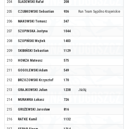
204
ŚLADEWSKI Rafał
208
205
CZUBKOWSKI Sebastian
936
Run Team Sępólno Krajeńskie
206
MAKOWSKI Tomasz
347
207
SZOPINSKA Justyna
1044
208
SZOPIŃSKI Wojtek
1403
209
SKIBIŃSKI Sebastian
1129
210
HOMZA Mateusz
575
211
GOGOLEWSKI Adam
549
212
BRZOZOWSKI Krzysztof
170
213
GRAJKOWSKI Julian
1238
J&d&j
214
MURAWKA Łukasz
726
215
GRUŻEWSKI Jarosław
816
216
RATKE Kamil
1132
217
SERAP Sinem
1214