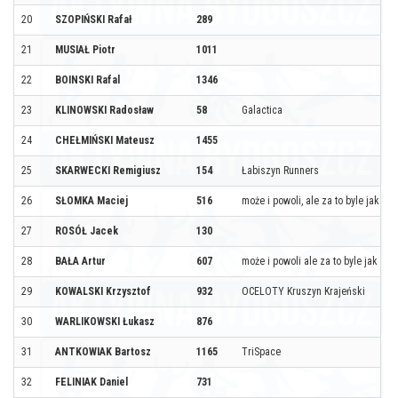
20
SZOPIŃSKI Rafał
289
21
MUSIAŁ Piotr
1011
22
BOINSKI Rafal
1346
23
KLINOWSKI Radosław
58
Galactica
24
CHEŁMIŃSKI Mateusz
1455
25
SKARWECKI Remigiusz
154
Łabiszyn Runners
26
SŁOMKA Maciej
516
może i powoli, ale za to byle jak
27
ROSÓŁ Jacek
130
28
BAŁA Artur
607
może i powoli ale za to byle jak
29
KOWALSKI Krzysztof
932
OCELOTY Kruszyn Krajeński
30
WARLIKOWSKI Łukasz
876
31
ANTKOWIAK Bartosz
1165
TriSpace
32
FELINIAK Daniel
731