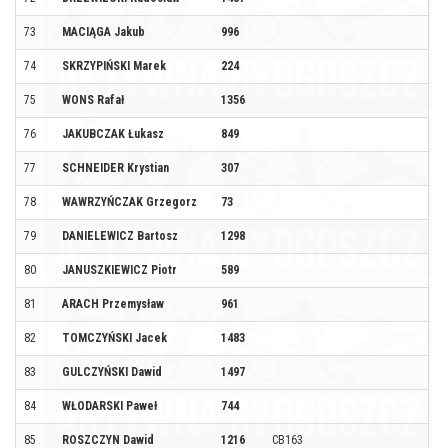
73
MACIĄGA Jakub
996
74
SKRZYPIŃSKI Marek
224
75
WONS Rafał
1356
76
JAKUBCZAK Łukasz
849
77
SCHNEIDER Krystian
307
78
WAWRZYŃCZAK Grzegorz
73
79
DANIELEWICZ Bartosz
1298
80
JANUSZKIEWICZ Piotr
589
81
ARACH Przemysław
961
82
TOMCZYŃSKI Jacek
1483
83
GULCZYŃSKI Dawid
1497
84
WŁODARSKI Paweł
744
85
ROSZCZYN Dawid
1216
CB163