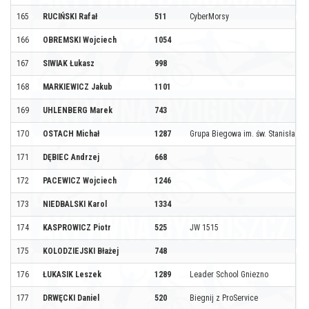
165
RUCIŃSKI Rafał
511
CyberMorsy
166
OBREMSKI Wojciech
1054
167
SIWIAK Łukasz
998
168
MARKIEWICZ Jakub
1101
169
UHLENBERG Marek
743
170
OSTACH Michał
1287
Grupa Biegowa im. św. Stanisława 
171
DĘBIEC Andrzej
668
172
PACEWICZ Wojciech
1246
173
NIEDBALSKI Karol
1334
174
KASPROWICZ Piotr
525
JW 1515
175
KOLODZIEJSKI Błażej
748
176
ŁUKASIK Leszek
1289
Leader School Gniezno
177
DRWĘCKI Daniel
520
Biegnij z ProService