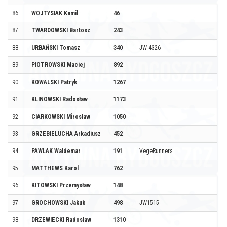
86
WOJTYSIAK Kamil
46
87
TWARDOWSKI Bartosz
243
88
URBAŃSKI Tomasz
340
JW 4326
89
PIOTROWSKI Maciej
892
90
KOWALSKI Patryk
1267
91
KLINOWSKI Radosław
1173
92
CIARKOWSKI Mirosław
1050
93
GRZEBIELUCHA Arkadiusz
452
94
PAWLAK Waldemar
191
VegeRunners
95
MATTHEWS Karol
762
96
KITOWSKI Przemysław
148
97
GROCHOWSKI Jakub
498
JW1515
98
DRZEWIECKI Radosław
1310