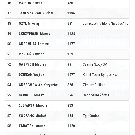
46
MÄRTIN Paweł
450
47
JANUSZKIEWICZ Piotr
1196
48
GZYL Mikolaj
581
Janusze triathlonu 'Exodus' Team
49
SKRZYPIŃSKI Marek
1124
50
GRECHUTA Tomasz
1177
51
CZELEŃ Szymon
162
52
GABRYCH Maciej
99
Czarne Stopy SM
53
DZIEKAN Wojtek
1277
Kabel Team Bydgoszcz
54
GRZECHOWIAK Krzysztof
366
Zielony Pelikan
55
DERING Tomasz
676
Bydgoskie Żółwie
56
ŚLEFARSKI Marcin
233
57
KODRANC Michał
184
TypyGrube
58
KABATEK Janusz
1120