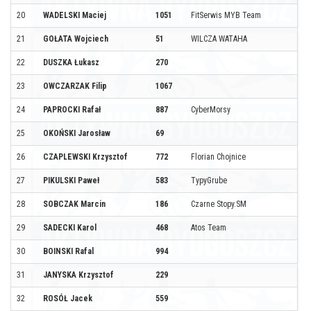
20
WADELSKI Maciej
1051
FitSerwis MYB Team
21
GOŁATA Wojciech
51
WILCZA WATAHA
22
DUSZKA Łukasz
270
23
OWCZARZAK Filip
1067
24
PAPROCKI Rafał
887
CyberMorsy
25
OKOŃSKI Jarosław
69
26
CZAPLEWSKI Krzysztof
772
Florian Chojnice
27
PIKULSKI Paweł
583
TypyGrube
28
SOBCZAK Marcin
186
Czarne Stopy.SM
29
SADECKI Karol
468
Atos Team
30
BOINSKI Rafal
994
31
JANYSKA Krzysztof
229
32
ROSÓŁ Jacek
559