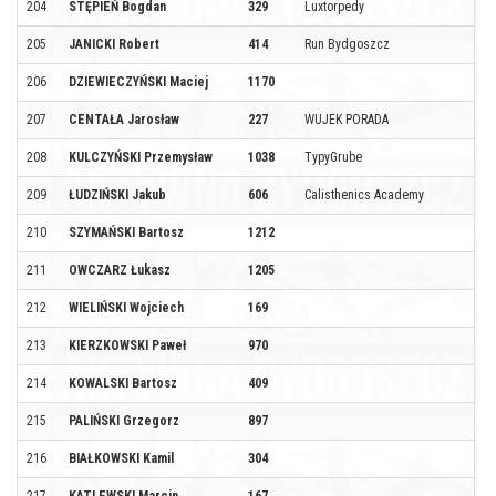
204
STĘPIEŃ Bogdan
329
Luxtorpedy
205
JANICKI Robert
414
Run Bydgoszcz
206
DZIEWIECZYŃSKI Maciej
1170
207
CENTAŁA Jarosław
227
WUJEK PORADA
208
KULCZYŃSKI Przemysław
1038
TypyGrube
209
ŁUDZIŃSKI Jakub
606
Calisthenics Academy
210
SZYMAŃSKI Bartosz
1212
211
OWCZARZ Łukasz
1205
212
WIELIŃSKI Wojciech
169
213
KIERZKOWSKI Paweł
970
214
KOWALSKI Bartosz
409
215
PALIŃSKI Grzegorz
897
216
BIAŁKOWSKI Kamil
304
217
KATLEWSKI Marcin
167