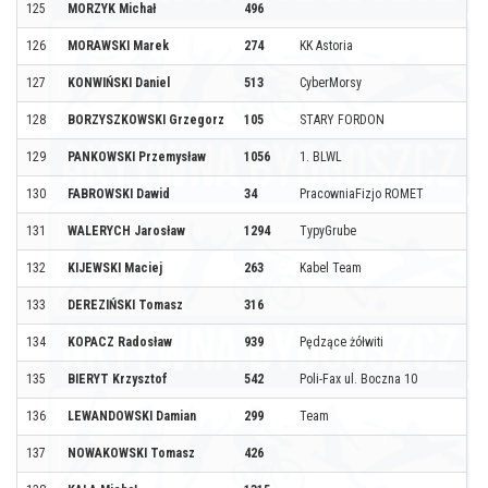
125
MORZYK Michał
496
126
MORAWSKI Marek
274
KK Astoria
127
KONWIŃSKI Daniel
513
CyberMorsy
128
BORZYSZKOWSKI Grzegorz
105
STARY FORDON
129
PANKOWSKI Przemysław
1056
1. BLWL
130
FABROWSKI Dawid
34
PracowniaFizjo ROMET
131
WALERYCH Jarosław
1294
TypyGrube
132
KIJEWSKI Maciej
263
Kabel Team
133
DEREZIŃSKI Tomasz
316
134
KOPACZ Radosław
939
Pędzące żółwiti
135
BIERYT Krzysztof
542
Poli-Fax ul. Boczna 10
136
LEWANDOWSKI Damian
299
Team
137
NOWAKOWSKI Tomasz
426