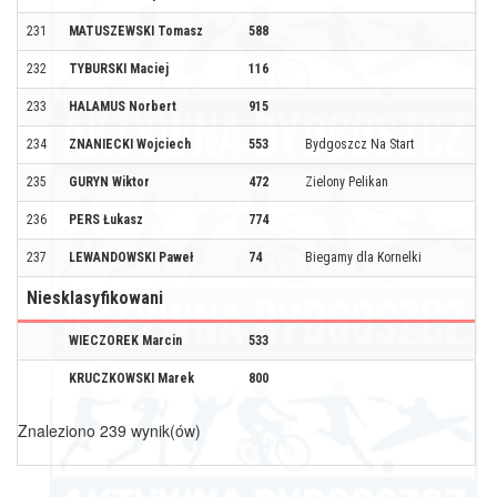
231
MATUSZEWSKI Tomasz
588
232
TYBURSKI Maciej
116
233
HALAMUS Norbert
915
234
ZNANIECKI Wojciech
553
Bydgoszcz Na Start
235
GURYN Wiktor
472
Zielony Pelikan
236
PERS Łukasz
774
237
LEWANDOWSKI Paweł
74
Biegamy dla Kornelki
Niesklasyfikowani
WIECZOREK Marcin
533
KRUCZKOWSKI Marek
800
Znaleziono 239 wynik(ów)