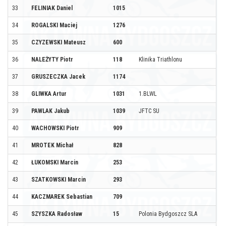
33
FELINIAK Daniel
1015
34
ROGALSKI Maciej
1276
35
CZYZEWSKI Mateusz
600
36
NALEŻYTY Piotr
118
Klinika Triathlonu
37
GRUSZECZKA Jacek
1174
38
GLIWKA Artur
1031
1.BLWL
39
PAWLAK Jakub
1039
JFTC SU
40
WACHOWSKI Piotr
909
41
MROTEK Michał
828
42
ŁUKOMSKI Marcin
253
43
SZATKOWSKI Marcin
293
44
KACZMAREK Sebastian
709
45
SZYSZKA Radosław
15
Polonia Bydgoszcz SLA