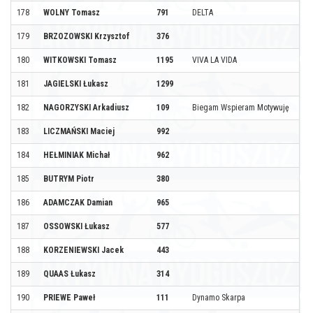
178
WOLNY Tomasz
791
DELTA
179
BRZOZOWSKI Krzysztof
376
180
WITKOWSKI Tomasz
1195
VIVA LA VIDA
181
JAGIELSKI Łukasz
1299
182
NAGORZYSKI Arkadiusz
109
Biegam Wspieram Motywuję
183
LICZMAŃSKI Maciej
992
184
HEŁMINIAK Michał
962
185
BUTRYM Piotr
380
186
ADAMCZAK Damian
965
187
OSSOWSKI Łukasz
577
188
KORZENIEWSKI Jacek
443
189
QUAAS Łukasz
314
190
PRIEWE Paweł
111
Dynamo Skarpa