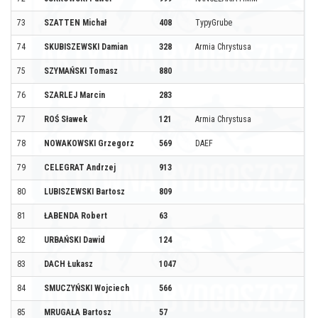
73
SZATTEN Michał
408
TypyGrube
74
SKUBISZEWSKI Damian
328
Armia Chrystusa
75
SZYMAŃSKI Tomasz
880
76
SZARLEJ Marcin
283
77
ROŚ Sławek
121
Armia Chrystusa
78
NOWAKOWSKI Grzegorz
569
DAEF
79
CELEGRAT Andrzej
913
80
LUBISZEWSKI Bartosz
809
81
ŁABENDA Robert
63
82
URBAŃSKI Dawid
124
83
DACH Łukasz
1047
84
SMUCZYŃSKI Wojciech
566
85
MRUGAŁA Bartosz
57