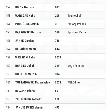
152
BIZON Bartosz
927
153
WARCZAK Kuba
208
Teamochal
154
PODGÓRSKI Jakub
3
Zielony Pelikan
155
DĄBROWSKI Bartosz
550
Sportowa Pasja
156
JANKE Damian
781
157
BARAŃSKI Maciej
644
158
WIELIŃSKI Rafał
1073
159
BRĄGIEL Jakub
399
Vege Runners
160
KOTECKI Marcin
334
161
TUPTANOWSKI Przemysław
1078
WELD-line
162
RĘDZINA Michał
50
163
ZIELIŃSKI Radosław
101
164
JANUSZEWSKI Marcin
475