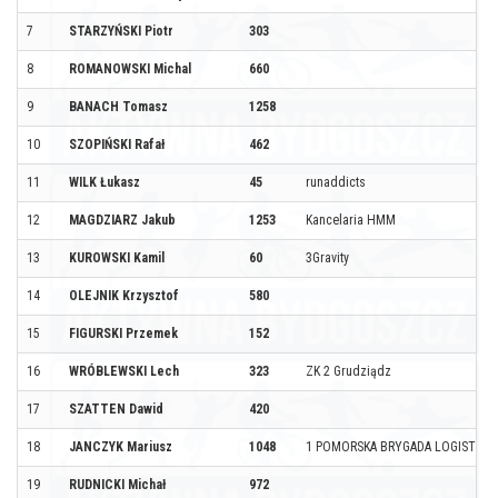
7
STARZYŃSKI Piotr
303
8
ROMANOWSKI Michal
660
9
BANACH Tomasz
1258
10
SZOPIŃSKI Rafał
462
11
WILK Łukasz
45
runaddicts
12
MAGDZIARZ Jakub
1253
Kancelaria HMM
13
KUROWSKI Kamil
60
3Gravity
14
OLEJNIK Krzysztof
580
15
FIGURSKI Przemek
152
16
WRÓBLEWSKI Lech
323
ZK 2 Grudziądz
17
SZATTEN Dawid
420
18
JANCZYK Mariusz
1048
1 POMORSKA BRYGADA LOGISTYC
19
RUDNICKI Michał
972