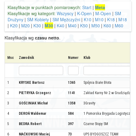
Klasyfikacje w punktach pomiarowych:
Start
|
Meta
Klasyfikacje wg kategorii:
Wszyscy
|
K-Open
|
M-Open
|
SM
Drużyny
|
SM Kobiety
|
SM Mężczyźni
|
K10
|
M10
|
K18
|
M18
|
K20
|
M20
|
K30
|
M30
|
K40
|
M40
|
K50
|
M50
|
K60
|
M60
Klasyfikacja wg
czasu netto
.
Msc
Zawodnik
Numer
Klub
1
KRYSKE Bartosz
1365
Spójnia Białe Błota
2
PIETRYKA Grzegorz
1141
Zakład Karny Nr 2 w Grudziądzu
3
GOŚCINIAK Michał
1358
3Gravity
4
DEROŃ Waldemar
584
1 Pomorska Brygada Logistyczna
5
BEDRA Robert
397
Czarne Stopy SM
6
MAĆKOWSKI Maciej
73
UPS BYDGOSZCZ TEAM