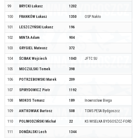
99
BRYCKI Łukasz
1202
100
FRANKÓW Łukasz
1350
OSP Nakło
101
LESZCZYŃSKI Łukasz
196
102
MINTA Adam
904
103
GRYGIEL Mateusz
372
104
ŚCIBAK Wojciech
1043
JFTC SU
105
MOCZULSKI Tomek
398
106
POTRZEBOWSKI Marek
209
107
SPIRYDOWICZ Piotr
1192
108
MOKOS Tomasz
189
Inowrocław Biega
109
ANTKOWIAK Bartosz
508
TCMS PESA Bydgoszcz
110
POLIWODZIŃSKI Michał
22
KS WISEŁKA BYDGOSZCZ-FORDON
111
DOMŻALSKI Lech
1344