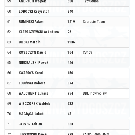
59
ANDRYCH Wojtek
608
TypyGrube
60
ŁOBOCKI Krzysztof
240
61
RUMIŃSKI Adam
1219
Szurusie Team
62
KLEPACZEWSKI Arkadiusz
26
63
BILSKI Marcin
1136
64
ROSZCZYN Dawid
164
CB163
65
NIEDBALSKI Paweł
446
66
KWARDYS Karol
150
67
LUBIŃSKI Robert
874
68
WAJCHERT Łukasz
954
BBL Inowrocław
69
WIECZOREK Waldek
532
70
MACIĄGA Jakub
471
71
JARYSZ Adrian
863
72
JURKOWSKI Paweł
999
KANCELARIA HMM