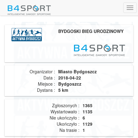
Tog
navi
BYDGOSKI BIEG URODZINOWY
Organizator :
Miasto Bydgoszcz
Data :
2018-04-22
Miejsce :
Bydgoszcz
Dystans :
5 km
Zgłoszonych :
1365
Wystartowało :
1135
Nie ukończyło :
6
Ukończyło :
1129
Na trasie :
1