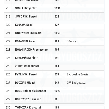
218
SMYŁA Krzysztof
1242
219
JAWORSKI Paweł
624
220
KUJAWA Kamil
427
221
GNIEWKOWSKI Daniel
1263
222
RÓŻAŃSKI Kamil
218
3Gravity
223
NOWOSADKO Przemysław
905
224
KRZEMIŃSKI Piotr
291
225
ŻEBROWSKI Michał
264
226
PYTLIŃSKI Paweł
653
Bydgoskie Żółwie
227
DUDZIAK Michał
249
CPR Bydgoszcz
228
ROGOZIŃSKI Aleksander
1223
229
BOROWICZ Ireneusz
81
230
TOMCZAK Krzysztof
183