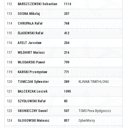
112
BARSZCZEWSKI Sebastian
1114
113
SOSNA Mikolaj
207
114
CHRUPAŁA Rafał
768
115
ŚLADEWSKI Rafał
412
116
AFELT Jarosław
204
117
WILDHIRT Mariusz
216
118
WŁODARSKI Paweł
799
119
KARSKI Przemysław
771
120
TOMCZAK Sylwester
389
KLINIKA TRIATHLONU
121
BALCERZAK Leszek
1095
122
SZYDŁOWSKI Rafał
85
123
SKONIECZNY Daniel
507
TCMS Pesa Bydgoszcz
124
GŁOGOWSKI Mateusz
857
CyberMorsy