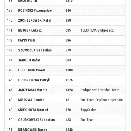
138
KALA Michał
1315
139
ROSINSKI Przemysław
346
140
ŻUCHELKOWSKI Rafał
958
141
BEJGER Łukasz
505
TCMS PESA Bydgoszcz
142
PAPIS Piotr
386
143
SZEWCZUK Sebastian
879
144
JAROCH Rafał
383
145
CISZEWSKI Paweł
1288
146
GRUSZECZKA Patryk
1176
147
JARZEMSKI Marcin
1324
Bydgoszcz Triathlon Team
148
MIERZWA Damian
42
Run Team Sępólno Krajeńskie
149
ŚNIECHOTA Konrad
176
TypyGrube
150
CZUBKOWSKI Sebastian
423
Run Team
151
KILANOWSKI Darek
1240