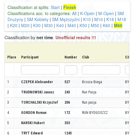
Classification at splits:
Start
|
Finish
Classifications acc. to categories:
All
|
K-Open
|
M-Open
|
SM
Drużyny
|
SM Kobiety
|
SM Mężczyźni
|
K10
|
M10
|
K18
|
M18
|
K20
|
M20
|
K30
|
M30
|
K40
|
M40
|
K50
|
M50
|
K60
|
M60
Classification by
net time
.
Unofficial results !!!
Place
Participant
Number
Club
City
1
CZEPEK Aleksander
527
Brzoza Biega
BYDG
2
TRUDNOWSKI Janusz
243
Run Pasja
BYDG
3
TORCHALSKI Krzysztof
206
Run pasja
BYDG
4
GORDON Roman
172
RUN BYDGOSZCZ
BYDG
5
KARSKI Hubert
353
BYDG
6
TRYT Edward
1245
BYDG