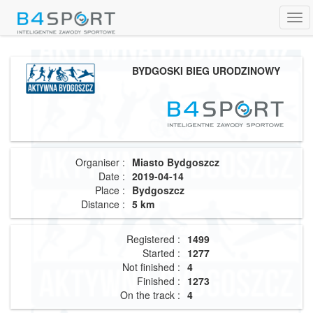
Tog
navi
BYDGOSKI BIEG URODZINOWY
Organiser :
Miasto Bydgoszcz
Date :
2019-04-14
Place :
Bydgoszcz
Distance :
5 km
Registered :
1499
Started :
1277
Not finished :
4
Finished :
1273
On the track :
4