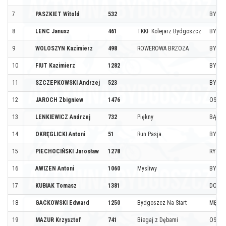
7
PASZKIET Witold
532
BYDG
8
LENC Janusz
461
TKKF Kolejarz Bydgoszcz
BYDG
9
WOLOSZYN Kazimierz
498
ROWEROWA BRZOZA
BYDG
10
FIUT Kazimierz
1282
BYDG
11
SZCZEPKOWSKI Andrzej
523
BYDG
12
JAROCH Zbigniew
1476
OSIEL
13
LENKIEWICZ Andrzej
732
Piękny
BĄDKI
14
OKRĘGLICKI Antoni
51
Run Pasja
BYDG
15
PIECHOCIŃSKI Jarosław
1278
RYNA
16
AWIZEN Antoni
1060
Mysliwy
BYDG
17
KUBIAK Tomasz
1381
DOBR
18
GACKOWSKI Edward
1250
Bydgoszcz Na Start
MĘŻC
19
MAZUR Krzysztof
741
Biegaj z Dębami
OSIEL