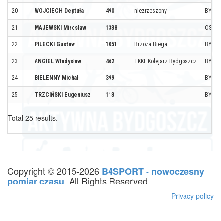
20
WOJCIECH Deptuła
490
niezrzeszony
BYDG
21
MAJEWSKI Mirosław
1338
OSIEL
22
PILECKI Gustaw
1051
Brzoza Biega
BYDG
23
ANGIEL Władysław
462
TKKF Kolejarz Bydgoszcz
BYDG
24
BIELENNY Michał
399
BYDG
25
TRZCIŃSKI Eugeniusz
113
BYDG
Total 25 results.
Copyright © 2015-2026
B4SPORT - nowoczesny
. All Rights Reserved.
pomiar czasu
Privacy policy