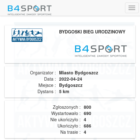
Tog
navi
BYDGOSKI BIEG URODZINOWY
Organizator :
Miasto Bydgoszcz
Data :
2022-04-24
Miejsce :
Bydgoszcz
Dystans :
5 km
Zgłoszonych :
800
Wystartowało :
690
Nie ukończyło :
4
Ukończyło :
686
Na trasie :
4