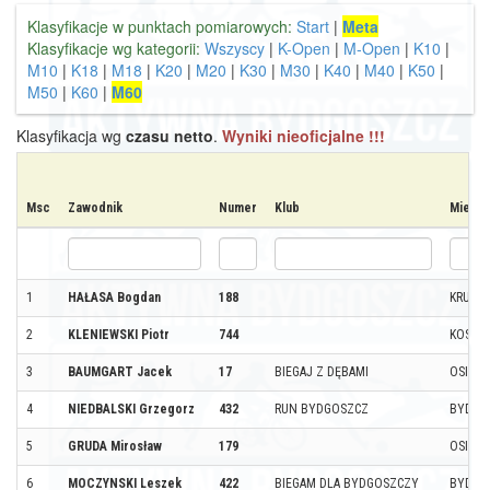
Klasyfikacje w punktach pomiarowych:
Start
|
Meta
Klasyfikacje wg kategorii:
Wszyscy
|
K-Open
|
M-Open
|
K10
|
M10
|
K18
|
M18
|
K20
|
M20
|
K30
|
M30
|
K40
|
M40
|
K50
|
M50
|
K60
|
M60
Klasyfikacja wg
czasu netto
.
Wyniki nieoficjalne !!!
Msc
Zawodnik
Numer
Klub
Miejs
1
HAŁASA Bogdan
188
KRUSZ
2
KLENIEWSKI Piotr
744
KOSZA
3
BAUMGART Jacek
17
BIEGAJ Z DĘBAMI
OSIELS
4
NIEDBALSKI Grzegorz
432
RUN BYDGOSZCZ
BYDGO
5
GRUDA Mirosław
179
OSIELS
6
MOCZYNSKI Leszek
422
BIEGAM DLA BYDGOSZCZY
BYDGO