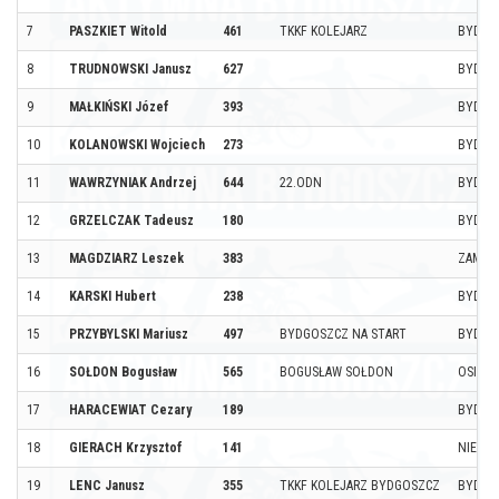
7
PASZKIET Witold
461
TKKF KOLEJARZ
BYDGO
8
TRUDNOWSKI Janusz
627
BYDGO
9
MAŁKIŃSKI Józef
393
BYDGO
10
KOLANOWSKI Wojciech
273
BYDGO
11
WAWRZYNIAK Andrzej
644
22.ODN
BYDGO
12
GRZELCZAK Tadeusz
180
BYDGO
13
MAGDZIARZ Leszek
383
ZAMOŚ
14
KARSKI Hubert
238
BYDGO
15
PRZYBYLSKI Mariusz
497
BYDGOSZCZ NA START
BYDGO
16
SOŁDON Bogusław
565
BOGUSŁAW SOŁDON
OSIELS
17
HARACEWIAT Cezary
189
BYDGO
18
GIERACH Krzysztof
141
NIEMC
19
LENC Janusz
355
TKKF KOLEJARZ BYDGOSZCZ
BYDGO