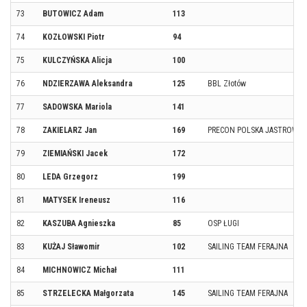
73
BUTOWICZ Adam
113
74
KOZŁOWSKI Piotr
94
75
KULCZYŃSKA Alicja
100
76
NDZIERZAWA Aleksandra
125
BBL Złotów
77
SADOWSKA Mariola
141
78
ZAKIELARZ Jan
169
PRECON POLSKA JASTROWIE
79
ZIEMIAŃSKI Jacek
172
80
LEDA Grzegorz
199
81
MATYSEK Ireneusz
116
82
KASZUBA Agnieszka
85
OSP ŁUGI
83
KUŻAJ Sławomir
102
SAILING TEAM FERAJNA
84
MICHNOWICZ Michał
111
85
STRZELECKA Małgorzata
145
SAILING TEAM FERAJNA