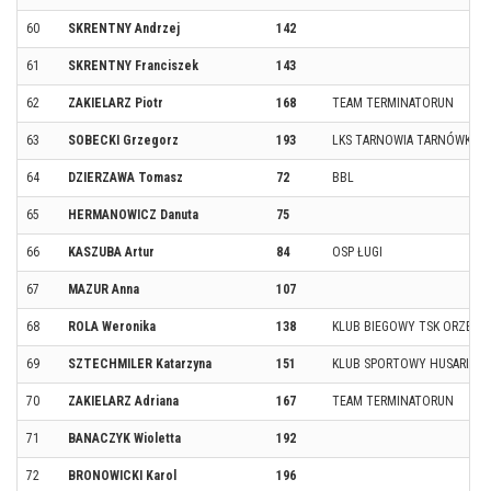
60
SKRENTNY Andrzej
142
61
SKRENTNY Franciszek
143
62
ZAKIELARZ Piotr
168
TEAM TERMINATORUN
63
SOBECKI Grzegorz
193
LKS TARNOWIA TARNÓWKO
64
DZIERZAWA Tomasz
72
BBL
65
HERMANOWICZ Danuta
75
66
KASZUBA Artur
84
OSP ŁUGI
67
MAZUR Anna
107
68
ROLA Weronika
138
KLUB BIEGOWY TSK ORZEŁ O
69
SZTECHMILER Katarzyna
151
KLUB SPORTOWY HUSARIA S
70
ZAKIELARZ Adriana
167
TEAM TERMINATORUN
71
BANACZYK Wioletta
192
72
BRONOWICKI Karol
196