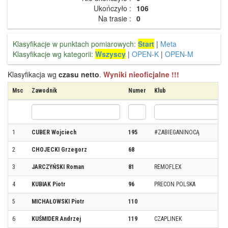
Ukończyło :
106
Na trasie :
0
Klasyfikacje w punktach pomiarowych:
Start
|
Meta
Klasyfikacje wg kategorii:
Wszyscy
|
OPEN-K
|
OPEN-M
Klasyfikacja wg
czasu netto
.
Wyniki nieoficjalne !!!
Msc
Zawodnik
Numer
Klub
1
CUBER Wojciech
195
#ZABIEGANINOCĄ
2
CHOJECKI Grzegorz
68
3
JARCZYŃSKI Roman
81
REMOFLEX
4
KUBIAK Piotr
96
PRECON POLSKA
5
MICHAŁOWSKI Piotr
110
6
KUŚMIDER Andrzej
119
CZAPLINEK