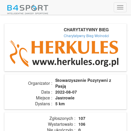
Toggl
navig
CHARYTATYWNY BIEG
Charytatywny Bieg Wolności
Stowarzyszenie Pozytywni z
Organizator :
Pasją
Data :
2022-08-07
Miejsce :
Jastrowie
Dystans :
5 km
Zgłoszonych :
107
Wystartowało :
106
Nie ukończyło :
0