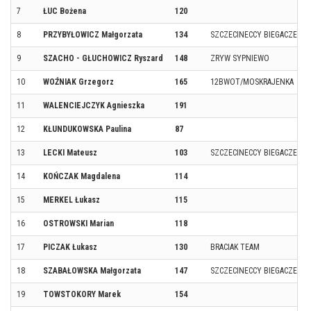
7
ŁUC Bożena
120
8
PRZYBYŁOWICZ Małgorzata
134
SZCZECINECCY BIEGACZE
9
SZACHO - GŁUCHOWICZ Ryszard
148
ZRYW SYPNIEWO
10
WOŹNIAK Grzegorz
165
12BWOT/MOSKRAJENKA
11
WALENCIEJCZYK Agnieszka
191
12
KŁUNDUKOWSKA Paulina
87
13
LECKI Mateusz
103
SZCZECINECCY BIEGACZE
14
KOŃCZAK Magdalena
114
15
MERKEL Łukasz
115
16
OSTROWSKI Marian
118
17
PICZAK Łukasz
130
BRACIAK TEAM
18
SZABAŁOWSKA Małgorzata
147
SZCZECINECCY BIEGACZE
19
TOWSTOKORY Marek
154