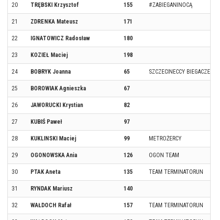
20
TRĘBSKI Krzysztof
155
#ZABIEGANINOCĄ
21
ZDRENKA Mateusz
171
22
IGNATOWICZ Radosław
180
23
KOZIEŁ Maciej
198
24
BOBRYK Joanna
65
SZCZECINECCY BIEGACZE
25
BOROWIAK Agnieszka
67
26
JAWORUCKI Krystian
82
27
KUBIŚ Paweł
97
28
KUKLINSKI Maciej
99
METROŻERCY
29
OGONOWSKA Ania
126
OGON TEAM
30
PTAK Aneta
135
TEAM TERMINATORUN
31
RYNDAK Mariusz
140
32
WAŁDOCH Rafał
157
TEAM TERMINATORUN