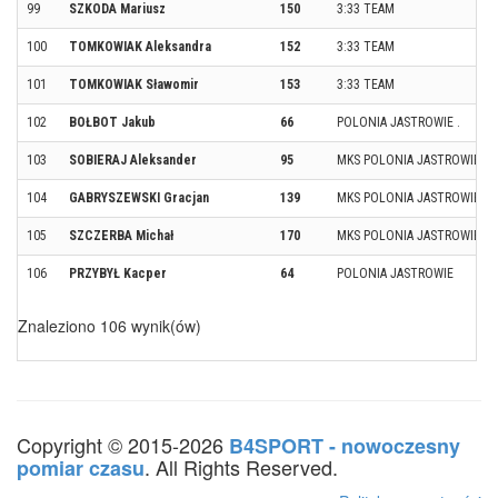
99
SZKODA Mariusz
150
3:33 TEAM
100
TOMKOWIAK Aleksandra
152
3:33 TEAM
101
TOMKOWIAK Sławomir
153
3:33 TEAM
102
BOŁBOT Jakub
66
POLONIA JASTROWIE .
103
SOBIERAJ Aleksander
95
MKS POLONIA JASTROWIE
104
GABRYSZEWSKI Gracjan
139
MKS POLONIA JASTROWIE
105
SZCZERBA Michał
170
MKS POLONIA JASTROWIE
106
PRZYBYŁ Kacper
64
POLONIA JASTROWIE
Znaleziono 106 wynik(ów)
Copyright © 2015-2026
B4SPORT - nowoczesny
. All Rights Reserved.
pomiar czasu