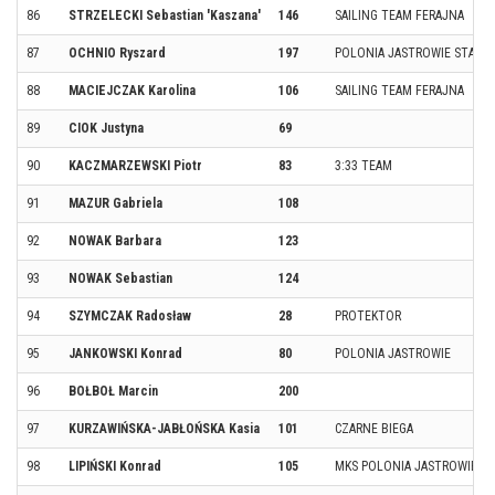
86
STRZELECKI Sebastian 'Kaszana'
146
SAILING TEAM FERAJNA
87
OCHNIO Ryszard
197
POLONIA JASTROWIE START
88
MACIEJCZAK Karolina
106
SAILING TEAM FERAJNA
89
CIOK Justyna
69
90
KACZMARZEWSKI Piotr
83
3:33 TEAM
91
MAZUR Gabriela
108
92
NOWAK Barbara
123
93
NOWAK Sebastian
124
94
SZYMCZAK Radosław
28
PROTEKTOR
95
JANKOWSKI Konrad
80
POLONIA JASTROWIE
96
BOŁBOŁ Marcin
200
97
KURZAWIŃSKA-JABŁOŃSKA Kasia
101
CZARNE BIEGA
98
LIPIŃSKI Konrad
105
MKS POLONIA JASTROWIE