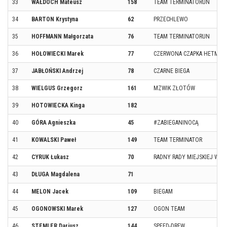
33
WAŁDOCH Mateusz
158
TEAM TERMINATORUN
34
BARTON Krystyna
62
PRZECHLEWO
35
HOFFMANN Małgorzata
76
TEAM TERMINATORUN
36
HOŁOWIECKI Marek
77
CZERWONA CZAPKA HETMAN
37
JABŁOŃSKI Andrzej
78
CZARNE BIEGA
38
WIELGUS Grzegorz
161
MZWIK ZŁOTÓW
39
HOTOWIECKA Kinga
182
40
GÓRA Agnieszka
45
#ZABIEGANINOCĄ
41
KOWALSKI Paweł
149
TEAM TERMINATOR
42
CYRUK Łukasz
70
RADNY RADY MIEJSKIEJ W J
43
DŁUGA Magdalena
71
44
MELON Jacek
109
BIEGAM
45
OGONOWSKI Marek
127
OGON TEAM
46
STEMLER Dariusz
144
SPEED-DREW