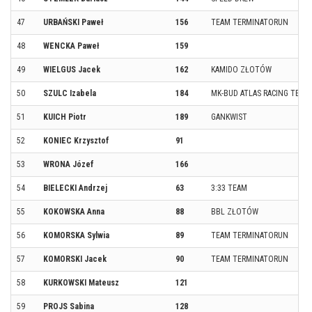
47
URBAŃSKI Paweł
156
TEAM TERMINATORUN
48
WENCKA Paweł
159
49
WIELGUS Jacek
162
KAMIDO ZŁOTÓW
50
SZULC Izabela
184
MK-BUD ATLAS RACING TEAM
51
KUICH Piotr
189
GANKWIST
52
KONIEC Krzysztof
91
53
WRONA Józef
166
54
BIELECKI Andrzej
63
3:33 TEAM
55
KOKOWSKA Anna
88
BBL ZŁOTÓW
56
KOMORSKA Sylwia
89
TEAM TERMINATORUN
57
KOMORSKI Jacek
90
TEAM TERMINATORUN
58
KURKOWSKI Mateusz
121
59
PROJS Sabina
128