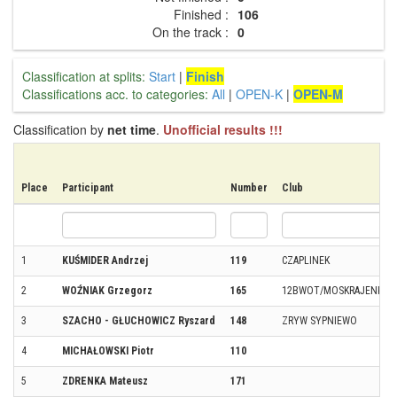
Finished :
106
On the track :
0
Classification at splits:
Start
|
Finish
Classifications acc. to categories:
All
|
OPEN-K
|
OPEN-M
Classification by
net time
.
Unofficial results !!!
Place
Participant
Number
Club
1
KUŚMIDER Andrzej
119
CZAPLINEK
2
WOŹNIAK Grzegorz
165
12BWOT/MOSKRAJENKA
3
SZACHO - GŁUCHOWICZ Ryszard
148
ZRYW SYPNIEWO
4
MICHAŁOWSKI Piotr
110
5
ZDRENKA Mateusz
171