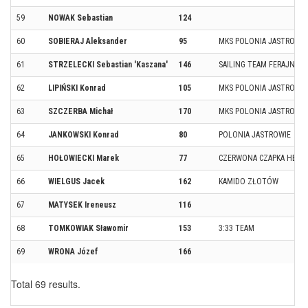
59
NOWAK Sebastian
124
60
SOBIERAJ Aleksander
95
MKS POLONIA JASTROWIE
61
STRZELECKI Sebastian 'Kaszana'
146
SAILING TEAM FERAJNA
62
LIPIŃSKI Konrad
105
MKS POLONIA JASTROWIE
63
SZCZERBA Michał
170
MKS POLONIA JASTROWIE
64
JANKOWSKI Konrad
80
POLONIA JASTROWIE
65
HOŁOWIECKI Marek
77
CZERWONA CZAPKA HETM
66
WIELGUS Jacek
162
KAMIDO ZŁOTÓW
67
MATYSEK Ireneusz
116
68
TOMKOWIAK Sławomir
153
3:33 TEAM
69
WRONA Józef
166
Total 69 results.