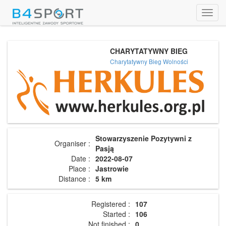
Toggl
navig
CHARYTATYWNY BIEG
Charytatywny Bieg Wolności
Stowarzyszenie Pozytywni z
Organiser :
Pasją
Date :
2022-08-07
Place :
Jastrowie
Distance :
5 km
Registered :
107
Started :
106
Not finished :
0