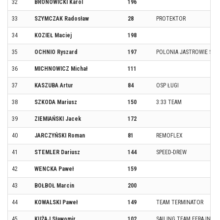
32
BRONOWICKI Karol
196
33
SZYMCZAK Radosław
28
PROTEKTOR
34
KOZIEŁ Maciej
198
35
OCHNIO Ryszard
197
POLONIA JASTROWIE STA
36
MICHNOWICZ Michał
111
37
KASZUBA Artur
84
OSP ŁUGI
38
SZKODA Mariusz
150
3:33 TEAM
39
ZIEMIAŃSKI Jacek
172
40
JARCZYŃSKI Roman
81
REMOFLEX
41
STEMLER Dariusz
144
SPEED-DREW
42
WENCKA Paweł
159
43
BOŁBOŁ Marcin
200
44
KOWALSKI Paweł
149
TEAM TERMINATOR
45
KUŻAJ Sławomir
102
SAILING TEAM FERAJNA