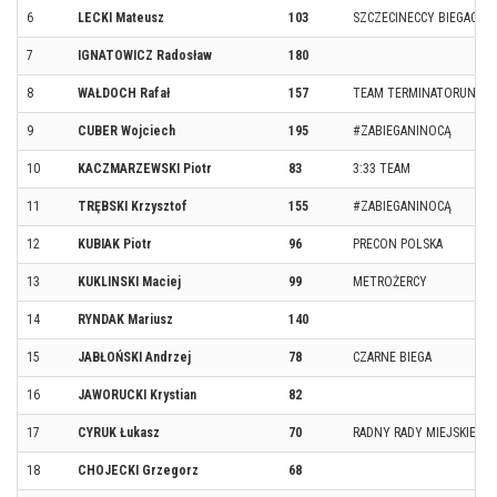
6
LECKI Mateusz
103
SZCZECINECCY BIEGACZE
7
IGNATOWICZ Radosław
180
8
WAŁDOCH Rafał
157
TEAM TERMINATORUN
9
CUBER Wojciech
195
#ZABIEGANINOCĄ
10
KACZMARZEWSKI Piotr
83
3:33 TEAM
11
TRĘBSKI Krzysztof
155
#ZABIEGANINOCĄ
12
KUBIAK Piotr
96
PRECON POLSKA
13
KUKLINSKI Maciej
99
METROŻERCY
14
RYNDAK Mariusz
140
15
JABŁOŃSKI Andrzej
78
CZARNE BIEGA
16
JAWORUCKI Krystian
82
17
CYRUK Łukasz
70
RADNY RADY MIEJSKIEJ 
18
CHOJECKI Grzegorz
68