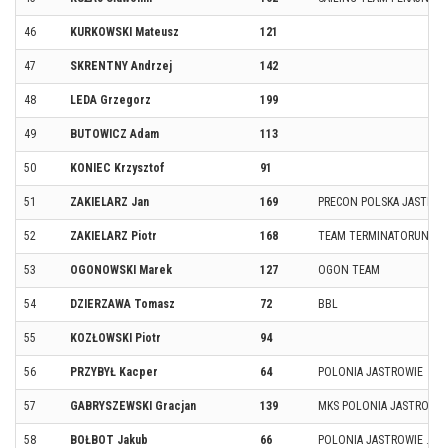
46
KURKOWSKI Mateusz
121
47
SKRENTNY Andrzej
142
48
LEDA Grzegorz
199
49
BUTOWICZ Adam
113
50
KONIEC Krzysztof
91
51
ZAKIELARZ Jan
169
PRECON POLSKA JASTROW
52
ZAKIELARZ Piotr
168
TEAM TERMINATORUN
53
OGONOWSKI Marek
127
OGON TEAM
54
DZIERZAWA Tomasz
72
BBL
55
KOZŁOWSKI Piotr
94
56
PRZYBYŁ Kacper
64
POLONIA JASTROWIE
57
GABRYSZEWSKI Gracjan
139
MKS POLONIA JASTROWIE
58
BOŁBOT Jakub
66
POLONIA JASTROWIE .