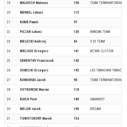
19
WAŁDOCH Mateusz
158
TEAM TERMINATORUN
20
MERKEL Łukasz
115
21
KUBIŚ Paweł
97
22
PICZAK Łukasz
130
BRACIAK TEAM
23
BIELECKI Andrzej
63
3:33 TEAM
24
WIELGUS Grzegorz
161
MZWIK ZŁOTÓW
25
SKRENTNY Franciszek
143
26
SOBECKI Grzegorz
193
LKS TARNOWIA TARNÓWK
27
KOMORSKI Jacek
90
TEAM TERMINATORUN
28
OSTROWSKI Marian
118
29
KUICH Piotr
189
GANKWIST
30
MELON Jacek
109
BIEGAM
31
TOWSTOKORY Marek
154