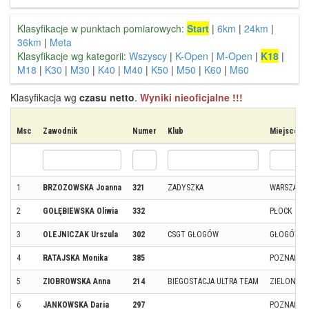
Klasyfikacje w punktach pomiarowych:
Start
|
6km
|
24km
|
36km
|
Meta
Klasyfikacje wg kategorii:
Wszyscy
|
K-Open
|
M-Open
|
K18
|
M18
|
K30
|
M30
|
K40
|
M40
|
K50
|
M50
|
K60
|
M60
Klasyfikacja wg
czasu netto
.
Wyniki nieoficjalne !!!
Msc
Zawodnik
Numer
Klub
Miejscowo
1
BRZOZOWSKA Joanna
321
ZADYSZKA
WARSZAWA
2
GOŁĘBIEWSKA Oliwia
332
PŁOCK
3
OLEJNICZAK Urszula
302
CSGT GŁOGÓW
GŁOGÓW
4
RATAJSKA Monika
385
POZNAŃ
5
ZIOBROWSKA Anna
214
BIEGOSTACJA ULTRA TEAM
ZIELONA G
6
JANKOWSKA Daria
297
POZNAŃ