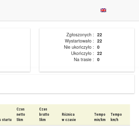
Zgłoszonych :
22
Wystartowało :
22
Nie ukończyło :
0
Ukończyło :
22
Na trasie :
0
Czas
Czas
netto
brutto
Różnica
Tempo
Tempo
 startu
5km
5km
w czasie
min/km
km/h