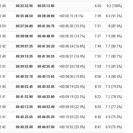
2:40
00:32:32.95
00:35:13.85
6:30
9.2 (100%)
2:40
00:35:48.50
00:38:28.80
+00:03:15 (9.1%)
7:09
8.4 (91.3%)
3:59
00:37:36.80
00:41:36.75
+00:05:03 (13.5%)
7:31
8 (87.0%)
2:40
00:38:08.90
00:40:48.95
+00:05:35 (14.7%)
7:37
7.9 (85.9%)
2:42
00:39:07.35
00:41:50.20
+00:06:34 (16.8%)
7:49
7.7 (83.7%)
2:40
00:39:10.35
00:41:50.35
+00:06:37 (16.9%)
7:50
7.7 (83.7%)
2:41
00:39:53.85
00:42:35.45
+00:07:20 (18.4%)
7:58
7.5 (81.5%)
2:41
00:40:33.70
00:43:15.65
+00:08:00 (19.8%)
8:06
7.4 (80.4%)
2:40
00:40:52.45
00:43:33.05
+00:08:19 (20.4%)
8:10
7.3 (79.3%)
2:41
00:41:52.80
00:44:33.80
+00:09:19 (22.3%)
8:22
7.2 (78.3%)
2:40
00:42:12.35
00:44:52.40
+00:09:39 (22.9%)
8:26
7.1 (77.2%)
2:41
00:43:23.65
00:46:05.30
+00:10:50 (25.0%)
8:40
6.9 (75.0%)
2:42
00:43:25.00
00:46:07.00
+00:10:52 (25.0%)
8:41
6.9 (75.0%)