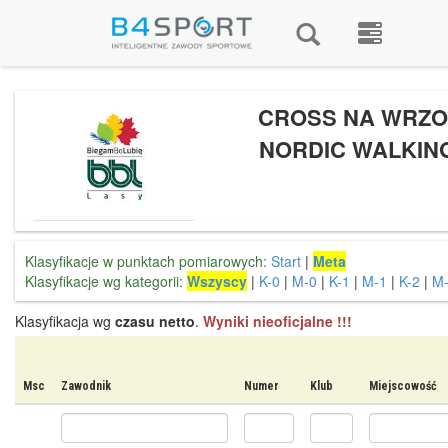
CROSS NA WRZO
NORDIC WALKING
Klasyfikacje w punktach pomiarowych:
Start
|
Meta
Klasyfikacje wg kategorii:
Wszyscy
|
K-0
|
M-0
|
K-1
|
M-1
|
K-2
|
M
Klasyfikacja wg
czasu netto
.
Wyniki nieoficjalne !!!
Msc
Zawodnik
Numer
Klub
Miejscowość