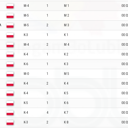
M-4
1
M 1
00:0
M-5
1
M 2
00:0
A
M-5
2
M 3
00:0
K-3
1
K 1
00:0
M-4
2
M 4
00:0
K-4
1
K 2
00:0
K-6
1
K 3
00:0
M-0
1
M 5
00:0
K-4
2
K 4
00:0
K-4
3
K 5
00:0
K-5
1
K 6
00:0
K-4
4
K 7
00:0
K-3
2
K 8
00:0