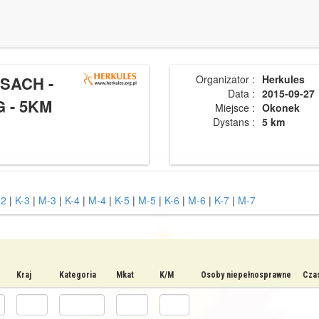
SACH -
Organizator :
Herkules
Data :
2015-09-27
 - 5KM
Miejsce :
Okonek
Dystans :
5 km
-2
|
K-3
|
M-3
|
K-4
|
M-4
|
K-5
|
M-5
|
K-6
|
M-6
|
K-7
|
M-7
Kraj
Kategoria
Mkat
K/M
Osoby niepełnosprawne
Czas