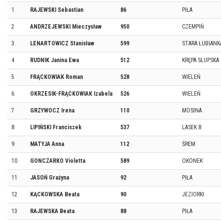
1
RAJEWSKI Sebastian
86
PIŁA
2
ANDRZEJEWSKI Mieczysław
950
CZEMPIŃ
3
LENARTOWICZ Stanisław
599
STARA ŁUBIANK
4
RUDNIK Janina Ewa
512
KRĘPA SŁUPSKA
5
FRĄCKOWIAK Roman
528
WIELEŃ
6
OKRZESIK-FRĄCKOWIAK Izabela
526
WIELEŃ
7
GRZYWOCZ Irena
110
MOSINA
8
LIPIŃSKI Franciszek
537
LASEK 8
9
MATYJA Anna
112
ŚREM
10
GONCZARKO Violetta
589
OKONEK
11
JASOŃ Grażyna
92
PIŁA
12
KĄCKOWSKA Beata
90
JEZIORKI
13
RAJEWSKA Beata
88
PIŁA