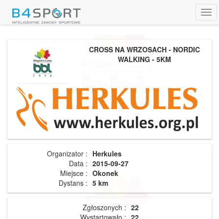
Tog
navi
CROSS NA WRZOSACH - NORDIC
WALKING - 5KM
Organizator :
Herkules
Data :
2015-09-27
Miejsce :
Okonek
Dystans :
5 km
Zgłoszonych :
22
Wystartowało :
22