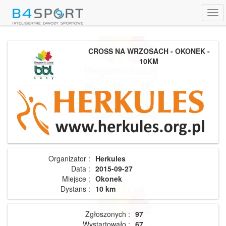
Tog
navi
CROSS NA WRZOSACH - OKONEK -
10KM
Organizator :
Herkules
Data :
2015-09-27
Miejsce :
Okonek
Dystans :
10 km
Zgłoszonych :
97
Wystartowało :
67