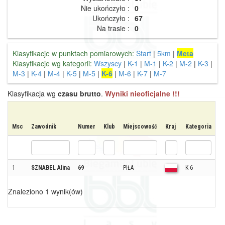
Nie ukończyło :
0
Ukończyło :
67
Na trasie :
0
Klasyfikacje w punktach pomiarowych:
Start
|
5km
|
Meta
Klasyfikacje wg kategorii:
Wszyscy
|
K-1
|
M-1
|
K-2
|
M-2
|
K-3
|
M-3
|
K-4
|
M-4
|
K-5
|
M-5
|
K-6
|
M-6
|
K-7
|
M-7
Klasyfikacja wg
czasu brutto
.
Wyniki nieoficjalne !!!
Msc
Zawodnik
Numer
Klub
Miejscowość
Kraj
Kategoria
M
1
SZNABEL Alina
69
PIŁA
K-6
1
Znaleziono 1 wynik(ów)