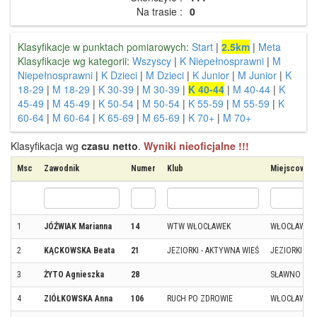
Na trasie :
0
Klasyfikacje w punktach pomiarowych:
Start
|
2.5km
|
Meta
Klasyfikacje wg kategorii:
Wszyscy
|
K Niepełnosprawni
|
M
Niepełnosprawni
|
K Dzieci
|
M Dzieci
|
K Junior
|
M Junior
|
K
18-29
|
M 18-29
|
K 30-39
|
M 30-39
|
K 40-44
|
M 40-44
|
K
45-49
|
M 45-49
|
K 50-54
|
M 50-54
|
K 55-59
|
M 55-59
|
K
60-64
|
M 60-64
|
K 65-69
|
M 65-69
|
K 70+
|
M 70+
Klasyfikacja wg
czasu netto
.
Wyniki nieoficjalne !!!
Msc
Zawodnik
Numer
Klub
Miejscowoś
1
JÓŹWIAK Marianna
14
WTW WŁOCŁAWEK
WŁOCŁAWEK
2
KĄCKOWSKA Beata
21
JEZIORKI - AKTYWNA WIEŚ
JEZIORKI
3
ŻYTO Agnieszka
28
SŁAWNO
4
ZIÓŁKOWSKA Anna
106
RUCH PO ZDROWIE
WŁOCŁAWEK