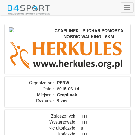
Tog
navi
CZAPLINEK - PUCHAR POMORZA
NORDIC WALKING - 5KM
Organizator :
PFNW
Data :
2015-06-14
Miejsce :
Czaplinek
Dystans :
5 km
Zgłoszonych :
111
Wystartowało :
111
Nie ukończyło :
0
Ukończyło :
111