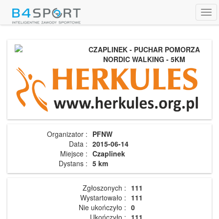
Tog
navi
CZAPLINEK - PUCHAR POMORZA
NORDIC WALKING - 5KM
Organizator :
PFNW
Data :
2015-06-14
Miejsce :
Czaplinek
Dystans :
5 km
Zgłoszonych :
111
Wystartowało :
111
Nie ukończyło :
0
Ukończyło :
111