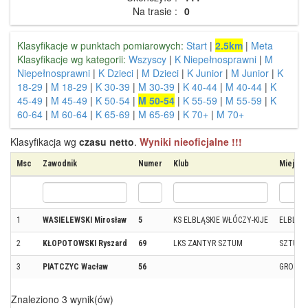
Na trasie :
0
Klasyfikacje w punktach pomiarowych:
Start
|
2.5km
|
Meta
Klasyfikacje wg kategorii:
Wszyscy
|
K Niepełnosprawni
|
M
Niepełnosprawni
|
K Dzieci
|
M Dzieci
|
K Junior
|
M Junior
|
K
18-29
|
M 18-29
|
K 30-39
|
M 30-39
|
K 40-44
|
M 40-44
|
K
45-49
|
M 45-49
|
K 50-54
|
M 50-54
|
K 55-59
|
M 55-59
|
K
60-64
|
M 60-64
|
K 65-69
|
M 65-69
|
K 70+
|
M 70+
Klasyfikacja wg
czasu netto
.
Wyniki nieoficjalne !!!
Msc
Zawodnik
Numer
Klub
Miejsc
1
WASIELEWSKI Mirosław
5
KS ELBLĄSKIE WŁÓCZY-KIJE
ELBLĄG
2
KŁOPOTOWSKI Ryszard
69
LKS ZANTYR SZTUM
SZTUM
3
PIATCZYC Wacław
56
GRODZI
Znaleziono 3 wynik(ów)