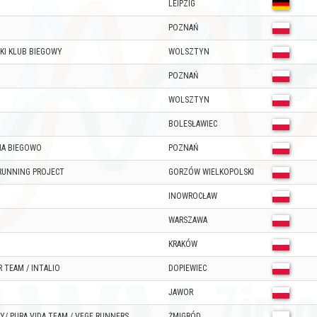
LEIPZIG
POZNAŃ
I KLUB BIEGOWY
WOLSZTYN
POZNAŃ
WOLSZTYN
BOLESŁAWIEC
NA BIEGOWO
POZNAŃ
 RUNNING PROJECT
GORZÓW WIELKOPOLSKI
INOWROCŁAW
WARSZAWA
KRAKÓW
 TEAM / INTALIO
DOPIEWIEC
JAWOR
Y/ PURA VIDA TEAM / VEGE RUNNERS
ŻMIGRÓD