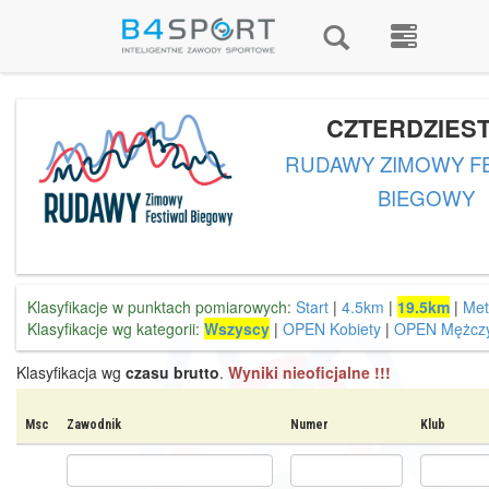
CZTERDZIES
RUDAWY ZIMOWY F
BIEGOWY
Klasyfikacje w punktach pomiarowych:
Start
|
4.5km
|
19.5km
|
Met
Klasyfikacje wg kategorii:
Wszyscy
|
OPEN Kobiety
|
OPEN Mężczy
Klasyfikacja wg
czasu brutto
.
Wyniki nieoficjalne !!!
Msc
Zawodnik
Numer
Klub