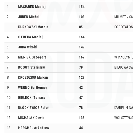
1
MASIAREK Maciej
154
2
JUREK Michał
103
MILMET / S
DURKOWSKI Marcin
85
SOBOTATOS
4
OTREBA Maciej
164
5
JUDA Witold
149
6
BIENIEK Grzegorz
167
W CIAGLYM 
7
KOGUT Stanisław
79
BIEGOWA ŚW
8
DROZDZIOK Marcin
129
9
WERNO Bartłomiej
42
10
BIELECKI Tomasz
47
11
KŁÓDKIEWICZ Rafał
78
IZABELIN N
12
MICHALAK Dawid
138
WOLSZTYŃSK
13
HERCHEL Arkadiusz
44