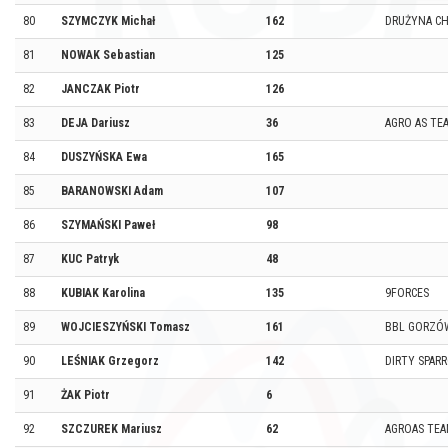
80
SZYMCZYK Michał
162
DRUŻYNA C
81
NOWAK Sebastian
125
82
JANCZAK Piotr
126
83
DEJA Dariusz
36
AGRO AS TE
84
DUSZYŃSKA Ewa
165
85
BARANOWSKI Adam
107
86
SZYMAŃSKI Paweł
98
87
KUC Patryk
48
88
KUBIAK Karolina
135
9FORCES
89
WOJCIESZYŃSKI Tomasz
161
BBL GORZÓW
90
LEŚNIAK Grzegorz
142
DIRTY SPAR
91
ŻAK Piotr
6
92
SZCZUREK Mariusz
62
AGROAS TE