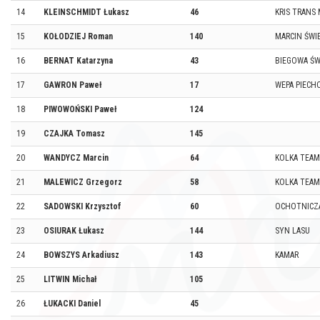
14
KLEINSCHMIDT Łukasz
46
KRIS TRANS
15
KOŁODZIEJ Roman
140
MARCIN ŚWI
16
BERNAT Katarzyna
43
BIEGOWA ŚW
17
GAWRON Paweł
17
WEPA PIECH
18
PIWOWOŃSKI Paweł
124
19
CZAJKA Tomasz
145
20
WANDYCZ Marcin
64
KOLKA TEAM
21
MALEWICZ Grzegorz
58
KOLKA TEAM
22
SADOWSKI Krzysztof
60
OCHOTNICZA
23
OSIURAK Łukasz
144
SYN LASU
24
BOWSZYS Arkadiusz
143
KAMAR
25
LITWIN Michał
105
26
ŁUKACKI Daniel
45