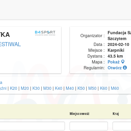
TKA
Fundacja S
Organizator :
Szczytem
ESTIWAL
Data :
2024-02-10
Miejsce :
Karpniki
Dystans :
43.5 km
Mapa :
Pokaż
Regulamin:
Otwórz
a
źni
|
K20
|
M20
|
K30
|
M30
|
K40
|
M40
|
K50
|
M50
|
K60
|
M60
Miejscowość
Kraj