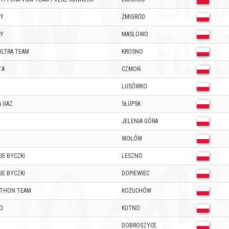
DY
ŻMIGRÓD
DY
MASLOWO
ULTRA TEAM
KROSNO
TA
CZMOŃ
LUSÓWKO
 GAZ
SŁUPSK
JELENIA GÓRA
WOŁÓW
IE BYCZKI
LESZNO
IE BYCZKI
DOPIEWIEC
ATHON TEAM
KOŻUCHÓW
O
KUTNO
DOBROSZYCE