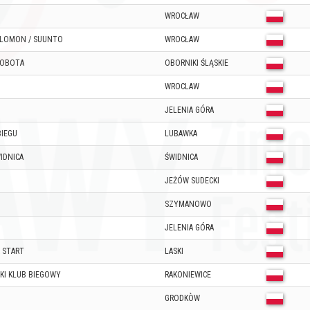
WROCŁAW
ALOMON / SUUNTO
WROCŁAW
OBOTA
OBORNIKI ŚLĄSKIE
WROCLAW
JELENIA GÓRA
BIEGU
LUBAWKA
IDNICA
ŚWIDNICA
JEŻÓW SUDECKI
SZYMANOWO
JELENIA GÓRA
A START
LASKI
I KLUB BIEGOWY
RAKONIEWICE
GRODKÒW