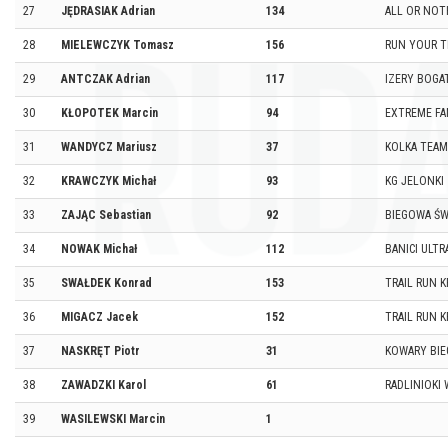
27
JĘDRASIAK Adrian
134
ALL OR NOT
28
MIELEWCZYK Tomasz
156
RUN YOUR T
29
ANTCZAK Adrian
117
IZERY BOGA
30
KŁOPOTEK Marcin
94
EXTREME FA
31
WANDYCZ Mariusz
37
KOLKA TEAM
32
KRAWCZYK Michał
93
KG JELONKI
33
ZAJĄC Sebastian
92
BIEGOWA ŚW
34
NOWAK Michał
112
BANICI ULTR
35
SWAŁDEK Konrad
153
TRAIL RUN 
36
MIGACZ Jacek
152
TRAIL RUN 
37
NASKRĘT Piotr
31
KOWARY BIE
38
ZAWADZKI Karol
61
RADLINIOKI 
39
WASILEWSKI Marcin
1