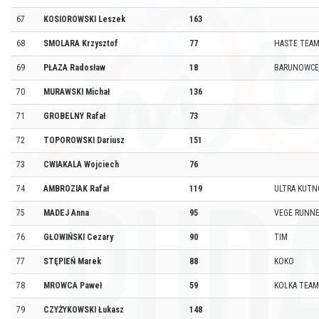
67
KOSIOROWSKI Leszek
163
68
SMOLARA Krzysztof
77
HASTE TEA
69
PŁAZA Radosław
18
BARUNOWCE
70
MURAWSKI Michał
136
71
GROBELNY Rafał
73
72
TOPOROWSKI Dariusz
151
73
CWIAKALA Wojciech
76
74
AMBROZIAK Rafał
119
ULTRA KUTN
75
MADEJ Anna
95
VEGE RUNN
76
GŁOWIŃSKI Cezary
90
TIM
77
STĘPIEŃ Marek
88
KOKO
78
MROWCA Paweł
59
KOLKA TEAM
79
CZYŻYKOWSKI Łukasz
148