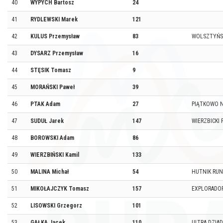
40
WYPYCH Bartosz
24
41
RYDLEWSKI Marek
121
42
KULUS Przemysław
83
WOLSZTYŃSK
43
DYSARZ Przemysław
16
44
STĘSIK Tomasz
9
45
MORAŃSKI Paweł
39
46
PTAK Adam
27
PIĄTKOWO 
47
SUDUŁ Jarek
147
WIERZBICKI
48
BOROWSKI Adam
86
49
WIERZBIŃSKI Kamil
133
50
MALINA Michał
54
HUTNIK RUN
51
MIKOŁAJCZYK Tomasz
157
EXPLORADOR
52
LISOWSKI Grzegorz
101
53
GAŁKA Jacek
110
ULTRA DZIAD