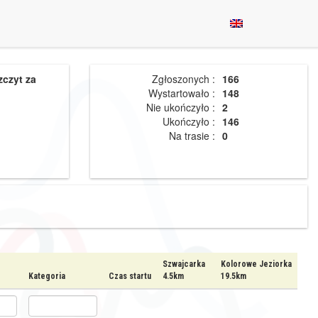
zczyt za
Zgłoszonych :
166
Wystartowało :
148
Nie ukończyło :
2
Ukończyło :
146
Na trasie :
0
Szwajcarka
Kolorowe Jeziorka
Kategoria
Czas startu
4.5km
19.5km