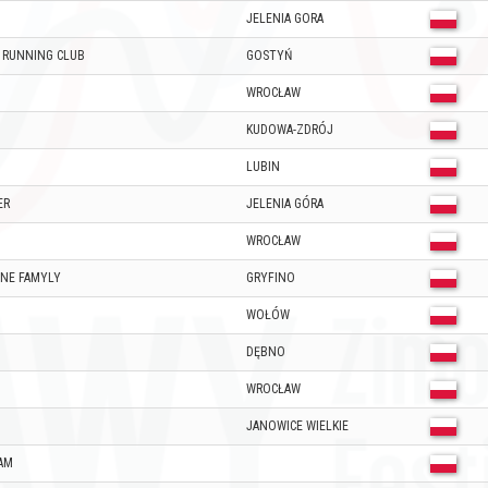
JELENIA GORA
 RUNNING CLUB
GOSTYŃ
WROCŁAW
KUDOWA-ZDRÓJ
LUBIN
ER
JELENIA GÓRA
WROCŁAW
NE FAMYLY
GRYFINO
WOŁÓW
DĘBNO
WROCŁAW
JANOWICE WIELKIE
AM