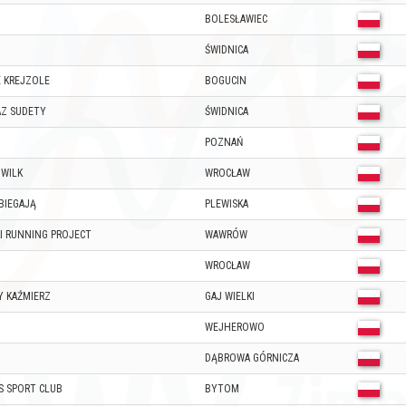
BOLESŁAWIEC
ŚWIDNICA
E KREJZOLE
BOGUCIN
AZ SUDETY
ŚWIDNICA
POZNAŃ
WILK
WROCŁAW
BIEGAJĄ
PLEWISKA
KI RUNNING PROJECT
WAWRÓW
WROCŁAW
 KAŹMIERZ
GAJ WIELKI
WEJHEROWO
DĄBROWA GÓRNICZA
S SPORT CLUB
BYTOM