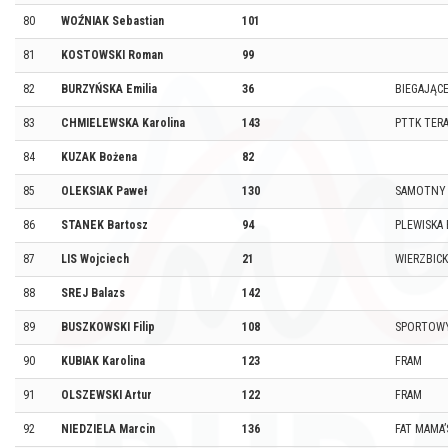
80
WOŹNIAK Sebastian
101
81
KOSTOWSKI Roman
99
82
BURZYŃSKA Emilia
36
BIEGAJĄC
83
CHMIELEWSKA Karolina
143
PTTK TER
84
KUZAK Bożena
82
85
OLEKSIAK Paweł
130
SAMOTNY 
86
STANEK Bartosz
94
PLEWISKA 
87
LIS Wojciech
21
WIERZBIC
88
SREJ Balazs
142
89
BUSZKOWSKI Filip
108
SPORTOWY
90
KUBIAK Karolina
123
FRAM
91
OLSZEWSKI Artur
122
FRAM
92
NIEDZIELA Marcin
136
FAT MAMA’