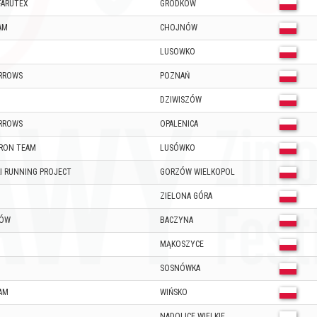
FARUTEX
GRODKÓW
AM
CHOJNÓW
LUSOWKO
ARROWS
POZNAŃ
DZIWISZÓW
ARROWS
OPALENICA
FRON TEAM
LUSÓWKO
KI RUNNING PROJECT
GORZÓW WIELKOPOL
ZIELONA GÓRA
ZÓW
BACZYNA
MĄKOSZYCE
SOSNÓWKA
AM
WIŃSKO
NADOLICE WIELKIE