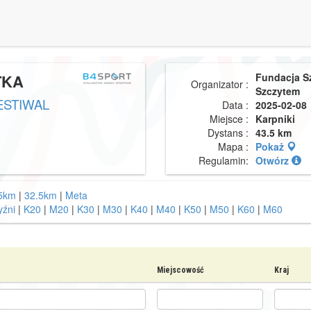
TKA
Fundacja S
Organizator :
Szczytem
ESTIWAL
Data :
2025-02-08
Miejsce :
Karpniki
Dystans :
43.5 km
Mapa :
Pokaż
Regulamin:
Otwórz
5km
|
32.5km
|
Meta
źni
|
K20
|
M20
|
K30
|
M30
|
K40
|
M40
|
K50
|
M50
|
K60
|
M60
Miejscowość
Kraj