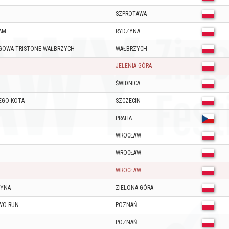
SZPROTAWA
AM
RYDZYNA
EGOWA TRISTONE WAŁBRZYCH
WAŁBRZYCH
JELENIA GÓRA
ŚWIDNICA
DEGO KOTA
SZCZECIN
PRAHA
WROCŁAW
WROCŁAW
WROCŁAW
ŻYNA
ZIELONA GÓRA
WO RUN
POZNAŃ
POZNAŃ