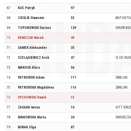
67
KUC Patryk
97
68
CIEŚLIK Sławomir
53
ANTONTE
69
TOPOROWSKI Dariusz
129
GRUPA BI
70
DEMCZUK Marek
49
71
SAMEK Aleksander
35
72
SZELĄGIEWICZ Arek
47
CI OD RU
73
MÁROVÁ Klára
56
74
PATROŃSKI Adam
117
ŻARŁOKI
75
PATROŃSKA Magdalena
116
ŻARŁOKI
76
SYCHOWSKI Dawid
15
77
ZASADA Iwona
10
GITT DRU
78
BINKOWSKA Marta
24
ŚWIERCZE
79
BURAK Olga
87