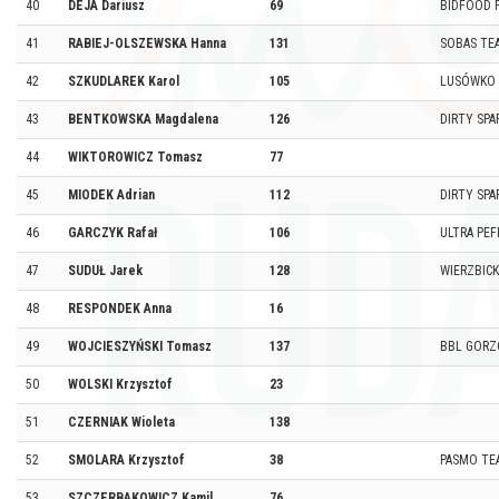
40
DEJA Dariusz
69
BIDFOOD 
41
RABIEJ-OLSZEWSKA Hanna
131
SOBAS TE
42
SZKUDLAREK Karol
105
LUSÓWKO
43
BENTKOWSKA Magdalena
126
DIRTY SP
44
WIKTOROWICZ Tomasz
77
45
MIODEK Adrian
112
DIRTY SP
46
GARCZYK Rafał
106
ULTRA PE
47
SUDUŁ Jarek
128
WIERZBIC
48
RESPONDEK Anna
16
49
WOJCIESZYŃSKI Tomasz
137
BBL GOR
50
WOLSKI Krzysztof
23
51
CZERNIAK Wioleta
138
52
SMOLARA Krzysztof
38
PASMO TE
53
SZCZERBAKOWICZ Kamil
76