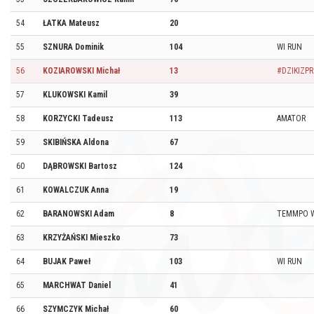
54
ŁATKA Mateusz
20
55
SZNURA Dominik
104
WI RUN
56
KOZIAROWSKI Michał
13
#DZIKIZPR
57
KLUKOWSKI Kamil
39
58
KORZYCKI Tadeusz
113
AMATOR
59
SKIBIŃSKA Aldona
67
60
DĄBROWSKI Bartosz
124
61
KOWALCZUK Anna
19
62
BARANOWSKI Adam
8
TEMMPO 
63
KRZYŻAŃSKI Mieszko
73
64
BUJAK Paweł
103
WI RUN
65
MARCHWAT Daniel
41
66
SZYMCZYK Michał
60