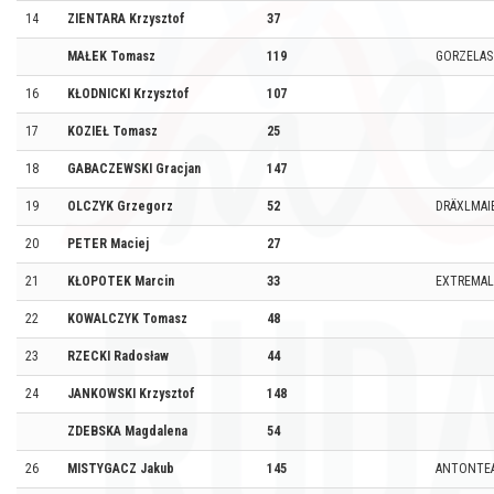
14
ZIENTARA Krzysztof
37
MAŁEK Tomasz
119
GORZELAS
16
KŁODNICKI Krzysztof
107
17
KOZIEŁ Tomasz
25
18
GABACZEWSKI Gracjan
147
19
OLCZYK Grzegorz
52
DRÄXLMAI
20
PETER Maciej
27
21
KŁOPOTEK Marcin
33
EXTREMAL
22
KOWALCZYK Tomasz
48
23
RZECKI Radosław
44
24
JANKOWSKI Krzysztof
148
ZDEBSKA Magdalena
54
26
MISTYGACZ Jakub
145
ANTONTE