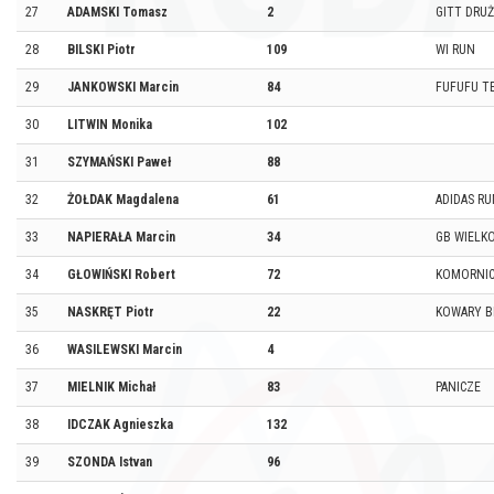
27
ADAMSKI Tomasz
2
GITT DRU
28
BILSKI Piotr
109
WI RUN
29
JANKOWSKI Marcin
84
FUFUFU T
30
LITWIN Monika
102
31
SZYMAŃSKI Paweł
88
32
ŻOŁDAK Magdalena
61
ADIDAS R
33
NAPIERAŁA Marcin
34
GB WIELKO
34
GŁOWIŃSKI Robert
72
KOMORNIC
35
NASKRĘT Piotr
22
KOWARY B
36
WASILEWSKI Marcin
4
37
MIELNIK Michał
83
PANICZE
38
IDCZAK Agnieszka
132
39
SZONDA Istvan
96