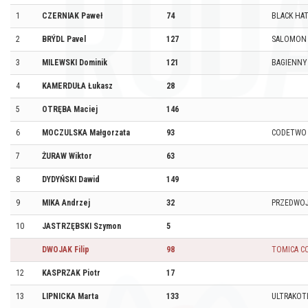
1
CZERNIAK Paweł
74
BLACK HA
2
BRÝDL Pavel
127
SALOMON
3
MILEWSKI Dominik
121
BAGIENNY
4
KAMERDUŁA Łukasz
28
5
OTRĘBA Maciej
146
6
MOCZULSKA Małgorzata
93
CODETWO
7
ŻURAW Wiktor
63
8
DYDYŃSKI Dawid
149
9
MIKA Andrzej
32
PRZEDWOJ
10
JASTRZĘBSKI Szymon
5
DWOJAK Filip
98
TOMICA C
12
KASPRZAK Piotr
17
13
LIPNICKA Marta
133
ULTRAKOT