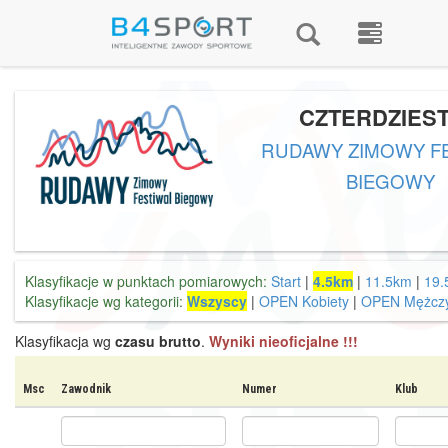
CZTERDZIES
RUDAWY ZIMOWY F
BIEGOWY
Klasyfikacje w punktach pomiarowych:
Start
|
4.5km
|
11.5km
|
19.
Klasyfikacje wg kategorii:
Wszyscy
|
OPEN Kobiety
|
OPEN Mężczy
Klasyfikacja wg
czasu brutto
.
Wyniki nieoficjalne !!!
Msc
Zawodnik
Numer
Klub