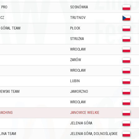
T PRO
SOSNÓWKA
 CZ
TRUTNOV
 GÓRAL TEAM
PŁOCK
STRUŻKA
WROCŁAW
ŻARÓW
WROCŁAW
LUBIN
EWSKI TEAM
JAWORZNO
WROCŁAW
OACHING
JANOWICE WIELKIE
JELENIA GÓRA
LINA TEAM
JELENIA GÓRA, DOLNOŚLĄSKIE