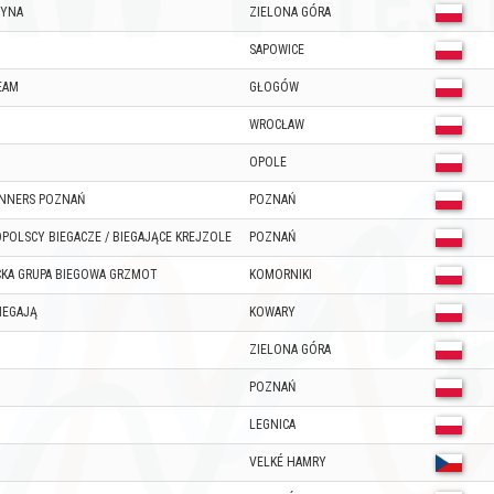
ŻYNA
ZIELONA GÓRA
SAPOWICE
EAM
GŁOGÓW
WROCŁAW
OPOLE
UNNERS POZNAŃ
POZNAŃ
POLSCY BIEGACZE / BIEGAJĄCE KREJZOLE
POZNAŃ
KA GRUPA BIEGOWA GRZMOT
KOMORNIKI
IEGAJĄ
KOWARY
ZIELONA GÓRA
POZNAŃ
LEGNICA
VELKÉ HAMRY