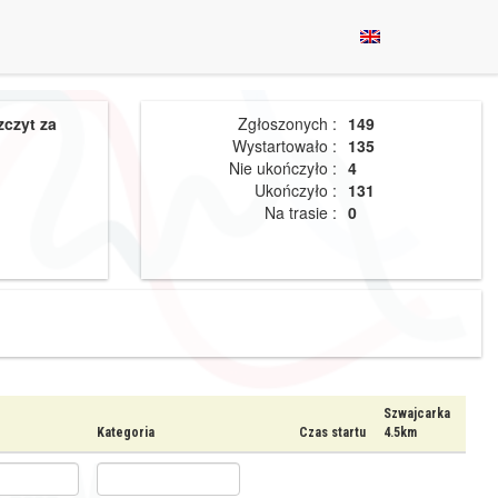
zczyt za
Zgłoszonych :
149
Wystartowało :
135
Nie ukończyło :
4
Ukończyło :
131
Na trasie :
0
Szwajcarka
Kategoria
Czas startu
4.5km