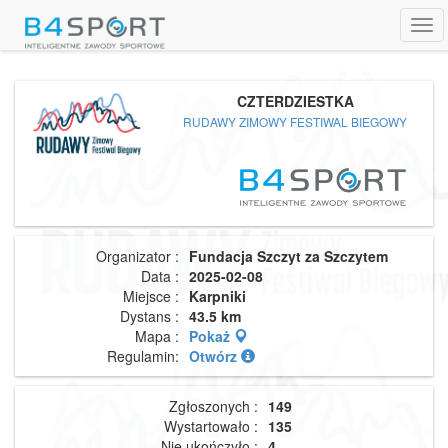
Tog
navi
CZTERDZIESTKA
RUDAWY ZIMOWY FESTIWAL BIEGOWY
Organizator :
Fundacja Szczyt za Szczytem
Data :
2025-02-08
Miejsce :
Karpniki
Dystans :
43.5 km
Mapa :
Pokaż
Regulamin:
Otwórz
Zgłoszonych :
149
Wystartowało :
135
Nie ukończyło :
4