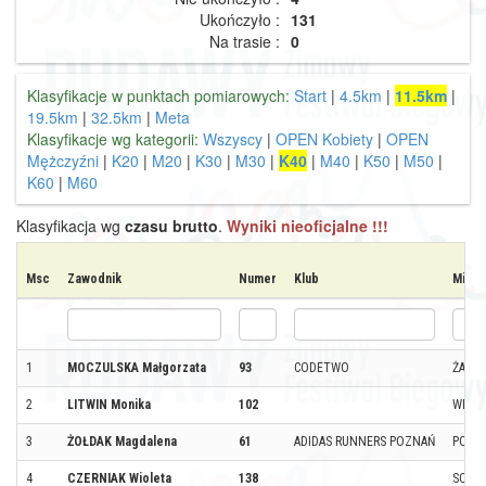
Ukończyło :
131
Na trasie :
0
Klasyfikacje w punktach pomiarowych:
Start
|
4.5km
|
11.5km
|
19.5km
|
32.5km
|
Meta
Klasyfikacje wg kategorii:
Wszyscy
|
OPEN Kobiety
|
OPEN
Mężczyźni
|
K20
|
M20
|
K30
|
M30
|
K40
|
M40
|
K50
|
M50
|
K60
|
M60
Klasyfikacja wg
czasu brutto
.
Wyniki nieoficjalne !!!
Msc
Zawodnik
Numer
Klub
Miejs
1
MOCZULSKA Małgorzata
93
CODETWO
ŻARÓ
2
LITWIN Monika
102
WROC
3
ŻOŁDAK Magdalena
61
ADIDAS RUNNERS POZNAŃ
POZN
4
CZERNIAK Wioleta
138
SOSN