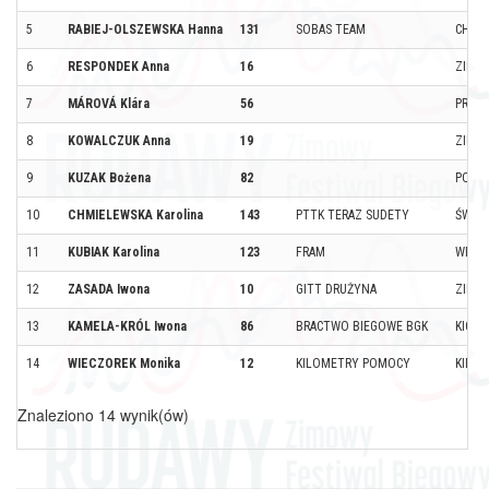
5
RABIEJ-OLSZEWSKA Hanna
131
SOBAS TEAM
CHOJ
6
RESPONDEK Anna
16
ZIELO
7
MÁROVÁ Klára
56
PRAH
8
KOWALCZUK Anna
19
ZIELO
9
KUZAK Bożena
82
POZN
10
CHMIELEWSKA Karolina
143
PTTK TERAZ SUDETY
ŚWIDN
11
KUBIAK Karolina
123
FRAM
WEJH
12
ZASADA Iwona
10
GITT DRUŻYNA
ZIELO
13
KAMELA-KRÓL Iwona
86
BRACTWO BIEGOWE BGK
KICIN
14
WIECZOREK Monika
12
KILOMETRY POMOCY
KIEŁ
Znaleziono 14 wynik(ów)