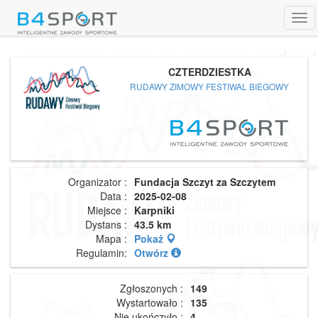
Tog
navi
CZTERDZIESTKA
RUDAWY ZIMOWY FESTIWAL BIEGOWY
Organizator :
Fundacja Szczyt za Szczytem
Data :
2025-02-08
Miejsce :
Karpniki
Dystans :
43.5 km
Mapa :
Pokaż
Regulamin:
Otwórz
Zgłoszonych :
149
Wystartowało :
135
Nie ukończyło :
4