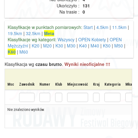
Ukończyło :
131
Na trasie :
0
Klasyfikacje w punktach pomiarowych:
Start
|
4.5km
|
11.5km
|
19.5km
|
32.5km
|
Meta
Klasyfikacje wg kategorii:
Wszyscy
|
OPEN Kobiety
|
OPEN
Mężczyźni
|
K20
|
M20
|
K30
|
M30
|
K40
|
M40
|
K50
|
M50
|
K60
|
M60
Klasyfikacja wg
czasu brutto
.
Wyniki nieoficjalne !!!
Msc
Zawodnik
Numer
Klub
Miejscowość
Kraj
Kategoria
Mkat
Nie znaleziono wyników.