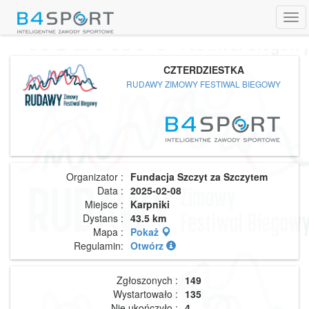
Tog
navi
CZTERDZIESTKA
RUDAWY ZIMOWY FESTIWAL BIEGOWY
Organizator :
Fundacja Szczyt za Szczytem
Data :
2025-02-08
Miejsce :
Karpniki
Dystans :
43.5 km
Mapa :
Pokaż
Regulamin:
Otwórz
Zgłoszonych :
149
Wystartowało :
135
Nie ukończyło :
4