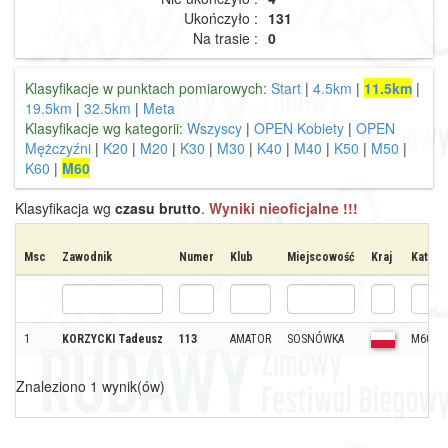
Ukończyło :
131
Na trasie :
0
Klasyfikacje w punktach pomiarowych:
Start
|
4.5km
|
11.5km
|
19.5km
|
32.5km
|
Meta
Klasyfikacje wg kategorii:
Wszyscy
|
OPEN Kobiety
|
OPEN
Mężczyźni
|
K20
|
M20
|
K30
|
M30
|
K40
|
M40
|
K50
|
M50
|
K60
|
M60
Klasyfikacja wg
czasu brutto
.
Wyniki nieoficjalne !!!
Msc
Zawodnik
Numer
Klub
Miejscowość
Kraj
Katego
1
KORZYCKI Tadeusz
113
AMATOR
SOSNÓWKA
M60
Znaleziono 1 wynik(ów)