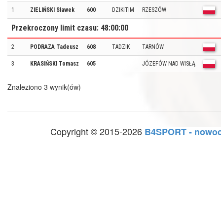
1
ZIELIŃSKI Sławek
600
DZIKITIM
RZESZÓW
Przekroczony limit czasu: 48:00:00
2
PODRAZA Tadeusz
608
TADZIK
TARNÓW
3
KRASIŃSKI Tomasz
605
JÓZEFÓW NAD WISŁĄ
Znaleziono 3 wynik(ów)
Copyright © 2015-2026
B4SPORT - nowoc