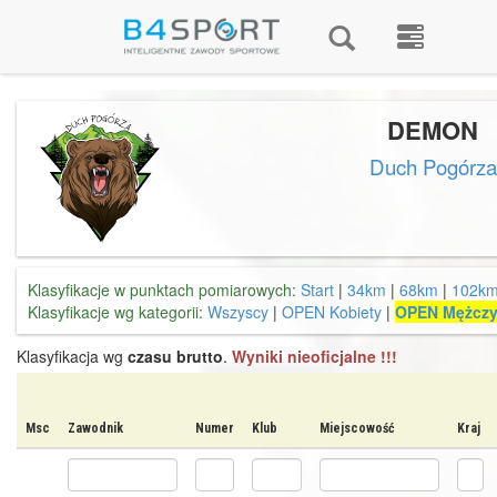
DEMON
Duch Pogórza
Klasyfikacje w punktach pomiarowych:
Start
|
34km
|
68km
|
102k
Klasyfikacje wg kategorii:
Wszyscy
|
OPEN Kobiety
|
OPEN Mężczy
Klasyfikacja wg
czasu brutto
.
Wyniki nieoficjalne !!!
Msc
Zawodnik
Numer
Klub
Miejscowość
Kraj