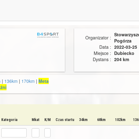
Stowarzysz
Organizator :
Pogórza
Data :
2022-03-25
Miejsce :
Dubiecko
Dystans :
204 km
m
|
136km
|
170km
|
Meta
źni
Kategoria
Mkat
K/M
Czas startu
34km
68km
102km
13