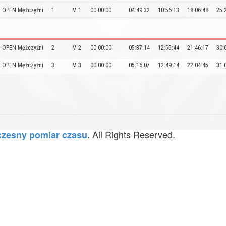
OPEN Mężczyźni
1
M 1
00:00:00
04:49:32
10:56:13
18:06:48
25:
OPEN Mężczyźni
2
M 2
00:00:00
05:37:14
12:55:44
21:46:17
30:
OPEN Mężczyźni
3
M 3
00:00:00
05:16:07
12:49:14
22:04:45
31:
. All Rights Reserved.
zesny pomiar czasu