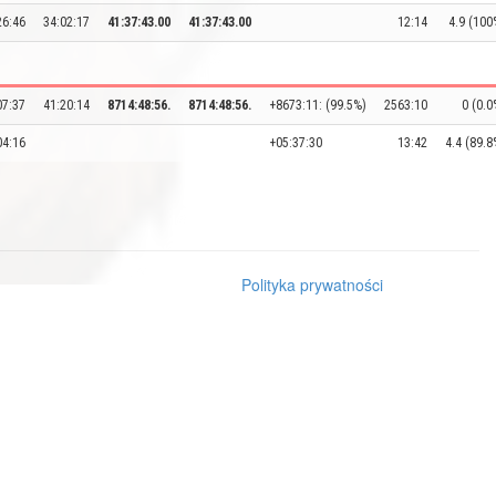
26:46
34:02:17
41:37:43.00
41:37:43.00
12:14
4.9 (100
07:37
41:20:14
8714:48:56.
8714:48:56.
+8673:11: (99.5%)
2563:10
0 (0.0
04:16
+05:37:30
13:42
4.4 (89.8
Polityka prywatności