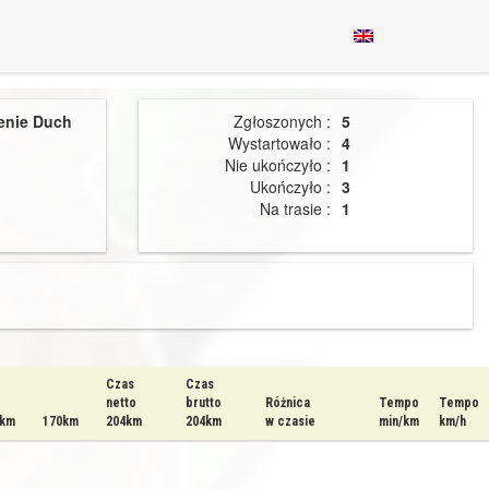
enie Duch
Zgłoszonych :
5
Wystartowało :
4
Nie ukończyło :
1
Ukończyło :
3
Na trasie :
1
Czas
Czas
netto
brutto
Różnica
Tempo
Tempo
6km
170km
204km
204km
w czasie
min/km
km/h