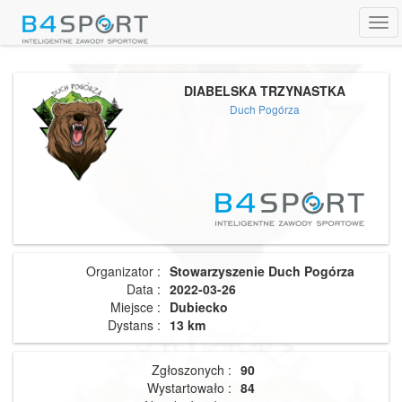
Tog
navi
DIABELSKA TRZYNASTKA
Duch Pogórza
Organizator :
Stowarzyszenie Duch Pogórza
Data :
2022-03-26
Miejsce :
Dubiecko
Dystans :
13 km
Zgłoszonych :
90
Wystartowało :
84