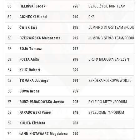
58
HELIŃSKI Jacek
926
DZIKIE ŻYCIE RUN TEAM
59
CICHECKI Michał
910
DKB
60
ĆWIEK Ewa
915
JUMPING STARS TEAM /PODIUM
60
CZERWIŃSKA Małgorzata
912
JUMPING STRAS TEAM/PODIUM
62
SOJA Tomasz
967
63
FOLTA Anita
918
GRUPA BIEGOWA ZARSZYN
64
KLUZ Robert
929
65
TOMAKA Jadwiga
979
SZKÓŁKA ROLKOWA WODZU
66
SOWA Iwona
969
67
BURZ-PARADOWSKA Jowita
908
BYLE DO METY /PODIUM
68
PARADOWSKI Paweł
948
BYLEDOMETY/PODIUM
69
KULITA Elżbieta
933
70
ŁANNIK-STAWARZ Magdalena
970