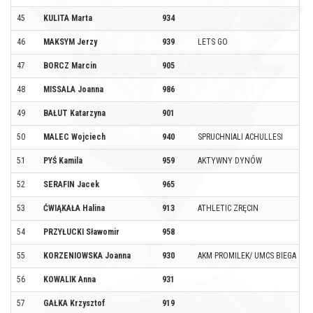
45
KULITA Marta
934
46
MAKSYM Jerzy
939
LETS GO
47
BORCZ Marcin
905
48
MISSALA Joanna
986
49
BAŁUT Katarzyna
901
50
MALEC Wojciech
940
SPRUCHNIALI ACHULLESI
51
PYŚ Kamila
959
AKTYWNY DYNÓW
52
SERAFIN Jacek
965
53
ĆWIĄKAŁA Halina
913
ATHLETIC ZRĘCIN
54
PRZYŁUCKI Sławomir
958
55
KORZENIOWSKA Joanna
930
AKM PROMILEK/ UMCS BIEGA
56
KOWALIK Anna
931
57
GAŁKA Krzysztof
919