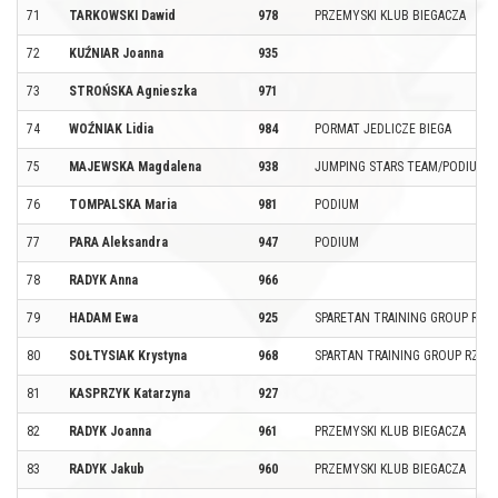
71
TARKOWSKI Dawid
978
PRZEMYSKI KLUB BIEGACZA
72
KUŹNIAR Joanna
935
73
STROŃSKA Agnieszka
971
74
WOŹNIAK Lidia
984
PORMAT JEDLICZE BIEGA
75
MAJEWSKA Magdalena
938
JUMPING STARS TEAM/PODIUM
76
TOMPALSKA Maria
981
PODIUM
77
PARA Aleksandra
947
PODIUM
78
RADYK Anna
966
79
HADAM Ewa
925
SPARETAN TRAINING GROUP RZ
80
SOŁTYSIAK Krystyna
968
SPARTAN TRAINING GROUP RZE
81
KASPRZYK Katarzyna
927
82
RADYK Joanna
961
PRZEMYSKI KLUB BIEGACZA
83
RADYK Jakub
960
PRZEMYSKI KLUB BIEGACZA