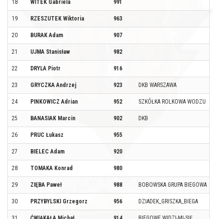
18
WITEK Gabriela
991
19
RZESZUTEK Wiktoria
963
20
BURAK Adam
907
21
UJMA Stanisław
982
22
DRYLA Piotr
916
23
GRYCZKA Andrzej
923
DKB WARSZAWA
24
PINKOWICZ Adrian
952
SZKÓŁKA ROLKOWA WODZU
25
BANASIAK Marcin
902
DKB
26
PRUC Łukasz
955
27
BIELEC Adam
920
28
TOMAKA Konrad
980
29
ZIĘBA Paweł
988
BOBOWSKA GRUPA BIEGOWA
30
PRZYBYLSKI Grzegorz
956
DZIADEK_GRISZKA_BIEGA
31
ĆWIĄKAŁA Michał
914
BIEGOWE WIDZI-MI-SIĘ