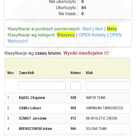
Nie ukończyło :
0
Ukończyło :
84
Na trasie :
0
Klasyfikacje w punktach pomiarowych:
Start
|
9km
|
Meta
Klasyfikacje wg kategorii:
Wszyscy
|
OPEN Kobiety
|
OPEN
Mężczyźni
Klasyfikacja wg
czasu brutto
.
Wyniki nieoficjalne !!!
Msc
Zawodnik
Numer
Klub
1
KĄKOL Zbigniew
928
WATER TEAM
2
CABAJ Łukasz
909
HARPAGAN TARNOBRZEG
3
SZMIST Jarosław
972
KB ATHLETIC ZRECIN
4
BRENDZOWSKI Adam
906
SOLINA TEAM