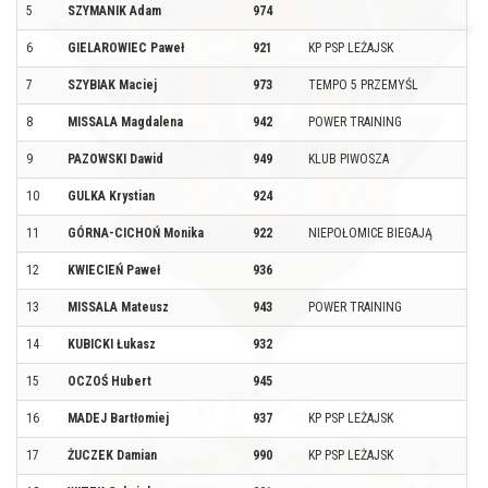
5
SZYMANIK Adam
974
6
GIELAROWIEC Paweł
921
KP PSP LEŻAJSK
7
SZYBIAK Maciej
973
TEMPO 5 PRZEMYŚL
8
MISSALA Magdalena
942
POWER TRAINING
9
PAZOWSKI Dawid
949
KLUB PIWOSZA
10
GULKA Krystian
924
11
GÓRNA-CICHOŃ Monika
922
NIEPOŁOMICE BIEGAJĄ
12
KWIECIEŃ Paweł
936
13
MISSALA Mateusz
943
POWER TRAINING
14
KUBICKI Łukasz
932
15
OCZOŚ Hubert
945
16
MADEJ Bartłomiej
937
KP PSP LEŻAJSK
17
ŻUCZEK Damian
990
KP PSP LEŻAJSK