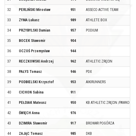
32
PERLIŃSKI Mirosław
951
ASSECO ACTIVE TEAM
33
ZYMA Łukasz
989
ATHLETE BOX
34
PRZYBYLSKI Damian
957
PODIUM
35
BOCEK Sławomir
904
36
OCZOŚ Przemysław
944
37
RECZKOWSKI Andrzej
962
ATHLETIC ZRĘCIN
38
PAŁYS Tomasz
946
PDX
39
PODBIELSKI Krzysztof
953
AIKIRUNNERS
40
CICHON Sabina
911
41
PEŁDIAK Mateusz
950
KB ATHLETIC ZRĘCIN /PAWKO R
42
ŚWIĘCH Anna
976
43
DZIMIRA Sławomir
917
BROWAR POGÓRZA
44
ZAJĄC Tomasz
985
DKB