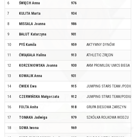
6
ŚWIĘCH Anna
976
7
KULITA Marta
934
8
MISSALA Joanna
986
9
BAŁUT Katarzyna
901
10
PYŚ Kamila
959
AKTYWNY DYNÓW
11
ĆWIĄKAŁA Halina
913
ATHLETIC ZRĘCIN
12
KORZENIOWSKA Joanna
930
AKM PROMILEK/ UMCS BIEGA
13
KOWALIK Anna
931
14
ĆWIEK Ewa
915
JUMPING STARS TEAM /PODIUM
14
CZERWIŃSKA Małgorzata
912
JUMPING STRAS TEAM/PODIUM
16
FOLTA Anita
918
GRUPA BIEGOWA ZARSZYN
17
TOMAKA Jadwiga
979
SZKÓŁKA ROLKOWA WODZU
18
SOWA Iwona
969