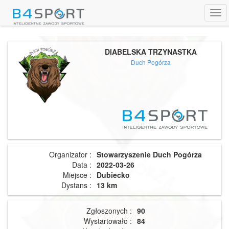
Tog
navi
DIABELSKA TRZYNASTKA
Duch Pogórza
Organizator :
Stowarzyszenie Duch Pogórza
Data :
2022-03-26
Miejsce :
Dubiecko
Dystans :
13 km
Zgłoszonych :
90
Wystartowało :
84