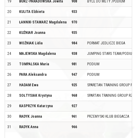
19
BURZ-PARADOWSKA Jowita
908
BYLE DO METY /PODIUM
20
KULITA Elżbieta
933
21
ŁANNIK-STAWARZ Magdalena
970
22
KUŹNIAR Joanna
935
23
WOŹNIAK Lidia
984
PORMAT JEDLICZE BIEGA
24
MAJEWSKA Magdalena
938
JUMPING STARS TEAM/PODIUM
25
TOMPALSKA Maria
981
PODIUM
26
PARA Aleksandra
947
PODIUM
27
HADAM Ewa
925
SPARETAN TRAINING GROUP RZ
28
SOŁTYSIAK Krystyna
968
SPARTAN TRAINING GROUP RZE
29
KASPRZYK Katarzyna
927
30
RADYK Joanna
961
PRZEMYSKI KLUB BIEGACZA
31
RADYK Anna
966