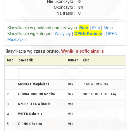
Nie ukończyło :
0
Ukończyło :
84
Na trasie :
0
Klasyfikacje w punktach pomiarowych:
Start
|
9km
|
Meta
Klasyfikacje wg kategorii:
Wszyscy
|
OPEN Kobiety
|
OPEN
Mężczyźni
Klasyfikacja wg
czasu brutto
.
Wyniki nieoficjalne !!!
Msc
Zawodnik
Numer
Klub
1
MISSALA Magdalena
942
POWER TRAINING
2
GÓRNA-CICHOŃ Monika
922
NIEPOŁOMICE BIEGAJĄ
3
RZESZUTEK Wiktoria
963
4
WITEK Gabriela
991
5
CICHON Sabina
911