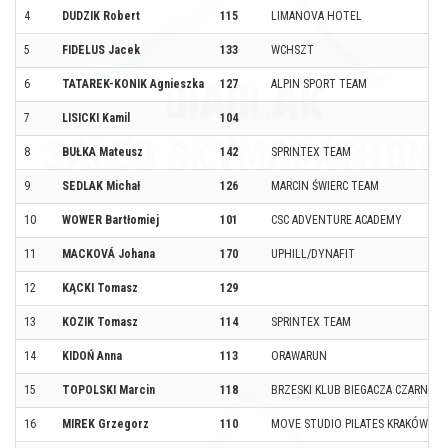
4
DUDZIK Robert
115
LIMANOVA HOTEL
5
FIDELUS Jacek
133
WCHSZT
6
TATAREK-KONIK Agnieszka
127
ALPIN SPORT TEAM
7
LISICKI Kamil
104
8
BUŁKA Mateusz
142
SPRINTEX TEAM
9
SEDLAK Michał
126
MARCIN ŚWIERC TEAM
10
WOWER Bartłomiej
101
CSC ADVENTURE ACADEMY
11
MACKOVÁ Johana
170
UPHILL/DYNAFIT
12
KĄCKI Tomasz
129
13
KOZIK Tomasz
114
SPRINTEX TEAM
14
KIDOŃ Anna
113
ORAWARUN
15
TOPOLSKI Marcin
118
BRZESKI KLUB BIEGACZA CZARNA P
16
MIREK Grzegorz
110
MOVE STUDIO PILATES KRAKÓW