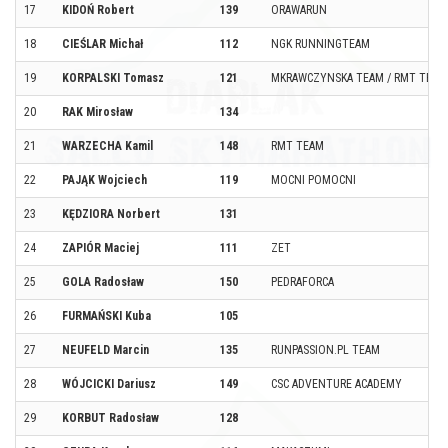
17
KIDOŃ Robert
139
ORAWARUN
18
CIEŚLAR Michał
112
NGK RUNNINGTEAM
19
KORPALSKI Tomasz
121
MKRAWCZYNSKA TEAM / RMT TEAM
20
RAK Mirosław
134
21
WARZECHA Kamil
148
RMT TEAM
22
PAJĄK Wojciech
119
MOCNI POMOCNI
23
KĘDZIORA Norbert
131
24
ZAPIÓR Maciej
111
ZET
25
GOLA Radosław
150
PEDRAFORCA
26
FURMAŃSKI Kuba
105
27
NEUFELD Marcin
135
RUNPASSION.PL TEAM
28
WÓJCICKI Dariusz
149
CSC ADVENTURE ACADEMY
29
KORBUT Radosław
128