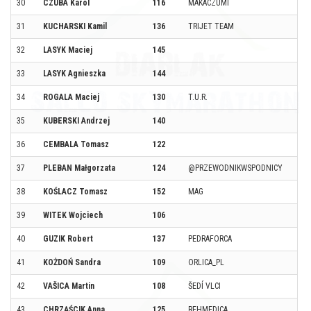
30
CZUBA Karol
116
MAKACZUMI
31
KUCHARSKI Kamil
136
TRIJET TEAM
32
LASYK Maciej
145
33
LASYK Agnieszka
144
34
ROGALA Maciej
130
T.U.R.
35
KUBERSKI Andrzej
140
36
CEMBALA Tomasz
122
37
PLEBAN Małgorzata
124
@PRZEWODNIKWSPODNICY
38
KOŚLACZ Tomasz
152
MAG
39
WITEK Wojciech
106
40
GUZIK Robert
137
PEDRAFORCA
41
KOŻDOŃ Sandra
109
ORLICA_PL
42
VAŠICA Martin
108
ŠEDÍ VLCI
43
CHRZĄŚCIK Anna
125
REHMEDICA