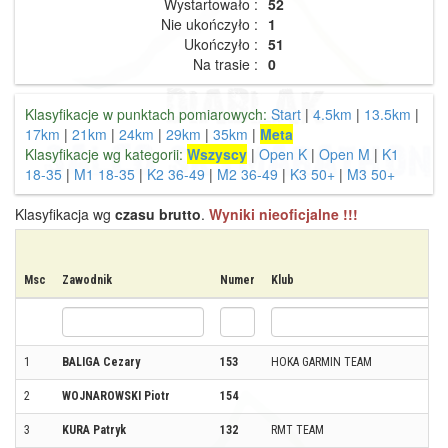
Wystartowało :
52
Nie ukończyło :
1
Ukończyło :
51
Na trasie :
0
Klasyfikacje w punktach pomiarowych:
Start
|
4.5km
|
13.5km
|
17km
|
21km
|
24km
|
29km
|
35km
|
Meta
Klasyfikacje wg kategorii:
Wszyscy
|
Open K
|
Open M
|
K1
18-35
|
M1 18-35
|
K2 36-49
|
M2 36-49
|
K3 50+
|
M3 50+
Klasyfikacja wg
czasu brutto
.
Wyniki nieoficjalne !!!
Msc
Zawodnik
Numer
Klub
1
BALIGA Cezary
153
HOKA GARMIN TEAM
2
WOJNAROWSKI Piotr
154
3
KURA Patryk
132
RMT TEAM