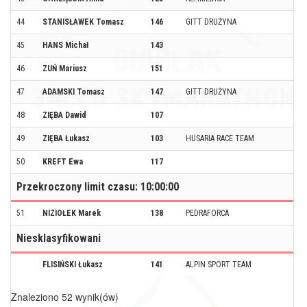
44
STANISŁAWEK Tomasz
146
GITT DRUŻYNA
45
HANS Michał
143
46
ZUŃ Mariusz
151
47
ADAMSKI Tomasz
147
GITT DRUŻYNA
48
ZIĘBA Dawid
107
49
ZIĘBA Łukasz
103
HUSARIA RACE TEAM
50
KREFT Ewa
117
Przekroczony limit czasu: 10:00:00
51
NIZIOŁEK Marek
138
PEDRAFORCA
Niesklasyfikowani
FLISIŃSKI Łukasz
141
ALPIN SPORT TEAM
Znaleziono 52 wynik(ów)