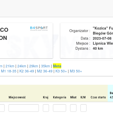
LCO
"Kozica" F
Organizator :
Biegów Gór
ON
Data :
2023-07-08
Miejsce :
Lipnica Wie
Dystans :
40 km
km
|
21km
|
24km
|
29km
|
35km
|
Meta
|
M1 18-35
|
K2 36-49
|
M2 36-49
|
K3 50+
|
M3 50+
Ba
Miejscowość
Kraj
Kategoria
Mkat
K/M
Czas startu
4.