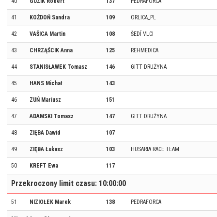
40
GUZIK Robert
137
PEDRAFORCA
41
KOŻDOŃ Sandra
109
ORLICA_PL
42
VAŠICA Martin
108
ŠEDÍ VLCI
43
CHRZĄŚCIK Anna
125
REHMEDICA
44
STANISŁAWEK Tomasz
146
GITT DRUŻYNA
45
HANS Michał
143
46
ZUŃ Mariusz
151
47
ADAMSKI Tomasz
147
GITT DRUŻYNA
48
ZIĘBA Dawid
107
49
ZIĘBA Łukasz
103
HUSARIA RACE TEAM
50
KREFT Ewa
117
Przekroczony limit czasu: 10:00:00
51
NIZIOŁEK Marek
138
PEDRAFORCA