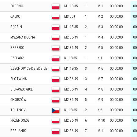
OLESNO
M1 18-35
1
M 1
00:00:00
00
ŁĄCKO
M3 50+
1
M 2
00:00:00
00
BĘDZIN
M1 18-35
2
M 3
00:00:00
00
MSZANA DOLNA
M2 36-49
1
M 4
00:00:00
00
BRZESKO
M2 36-49
2
M 5
00:00:00
00
CZELADŹ
K1 18-35
1
K 1
00:00:00
00
CZECHOWICE-DZIEDZICE
M1 18-35
3
M 6
00:00:00
00
SŁOTWINA
M2 36-49
3
M 7
00:00:00
00
GIERASZOWICE
M2 36-49
4
M 8
00:00:00
00
CHORZÓW
M2 36-49
5
M 9
00:00:00
00
TRUTNOV
K1 18-35
2
K 2
00:00:00
00
PRZENOSZA
M2 36-49
6
M 10
00:00:00
00
BRZUŚNIK
M2 36-49
7
M 11
00:00:00
00