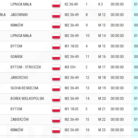
LIPNICA MAŁA
K2 36-49
1
K 3
00:00:00
01
ERŁA
JADOWNIKI
M2 36-49
8
M 12
00:00:00
00
KRAKÓW
M2 36-49
9
M 13
00:00:00
00
LIPNICA MAŁA
M2 36-49
10
M 14
00:00:00
01
BYTOM
M1 18-35
4
M 15
00:00:00
00
GDAŃSK
M2 36-49
11
M 16
00:00:00
00
BYTOM - STROSZEK
M3 50+
2
M 17
00:00:00
00
JAWORZNO
M2 36-49
12
M 18
00:00:00
00
SUCHA BESKIDZKA
M2 36-49
13
M 19
00:00:00
01
BOREK WIELKOPOLSKI
M2 36-49
14
M 20
00:00:00
01
BYTOM
M1 18-35
5
M 21
00:00:00
01
ZABIERZÓW
M2 36-49
15
M 22
00:00:00
01
KRAKÓW
M2 36-49
16
M 23
00:00:00
00