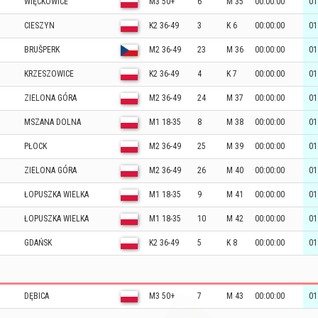
WIĘCKOWICE
M3 50+
6
M 35
00:00:00
01
CIESZYN
K2 36-49
3
K 6
00:00:00
01
BRUŠPERK
M2 36-49
23
M 36
00:00:00
01
KRZESZOWICE
K2 36-49
4
K 7
00:00:00
01
ZIELONA GÓRA
M2 36-49
24
M 37
00:00:00
01
MSZANA DOLNA
M1 18-35
8
M 38
00:00:00
01
PŁOCK
M2 36-49
25
M 39
00:00:00
01
ZIELONA GÓRA
M2 36-49
26
M 40
00:00:00
01
ŁOPUSZKA WIELKA
M1 18-35
9
M 41
00:00:00
01
ŁOPUSZKA WIELKA
M1 18-35
10
M 42
00:00:00
01
GDAŃSK
K2 36-49
5
K 8
00:00:00
01
DĘBICA
M3 50+
7
M 43
00:00:00
01