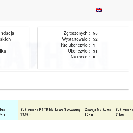
undacja
Zgłoszonych :
55
skich
Wystartowało :
52
Nie ukończyło :
1
lka
Ukończyło :
51
Na trasie :
0
bia
Schronisko PTTK Markowe Szczawiny
Zawoja Markowa
Schronisk
5km
13.5km
17km
21km