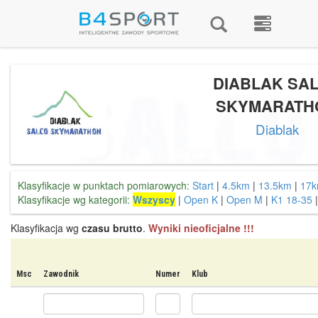
DIABLAK SA
SKYMARATH
Diablak
Klasyfikacje w punktach pomiarowych:
Start
|
4.5km
|
13.5km
|
17
Klasyfikacje wg kategorii:
Wszyscy
|
Open K
|
Open M
|
K1 18-35
Klasyfikacja wg
czasu brutto
.
Wyniki nieoficjalne !!!
Msc
Zawodnik
Numer
Klub