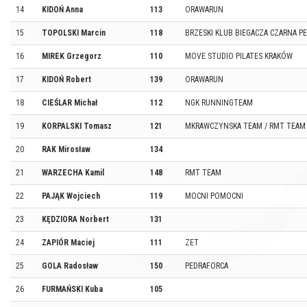
14
KIDOŃ Anna
113
ORAWARUN
15
TOPOLSKI Marcin
118
BRZESKI KLUB BIEGACZA CZARNA P
16
MIREK Grzegorz
110
MOVE STUDIO PILATES KRAKÓW
17
KIDOŃ Robert
139
ORAWARUN
18
CIEŚLAR Michał
112
NGK RUNNINGTEAM
19
KORPALSKI Tomasz
121
MKRAWCZYNSKA TEAM / RMT TEAM
20
RAK Mirosław
134
21
WARZECHA Kamil
148
RMT TEAM
22
PAJĄK Wojciech
119
MOCNI POMOCNI
23
KĘDZIORA Norbert
131
24
ZAPIÓR Maciej
111
ZET
25
GOLA Radosław
150
PEDRAFORCA
26
FURMAŃSKI Kuba
105