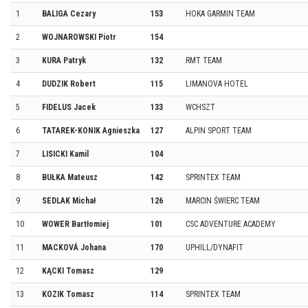
1
BALIGA Cezary
153
HOKA GARMIN TEAM
2
WOJNAROWSKI Piotr
154
3
KURA Patryk
132
RMT TEAM
4
DUDZIK Robert
115
LIMANOVA HOTEL
5
FIDELUS Jacek
133
WCHSZT
6
TATAREK-KONIK Agnieszka
127
ALPIN SPORT TEAM
7
LISICKI Kamil
104
8
BUŁKA Mateusz
142
SPRINTEX TEAM
9
SEDLAK Michał
126
MARCIN ŚWIERC TEAM
10
WOWER Bartłomiej
101
CSC ADVENTURE ACADEMY
11
MACKOVÁ Johana
170
UPHILL/DYNAFIT
12
KĄCKI Tomasz
129
13
KOZIK Tomasz
114
SPRINTEX TEAM