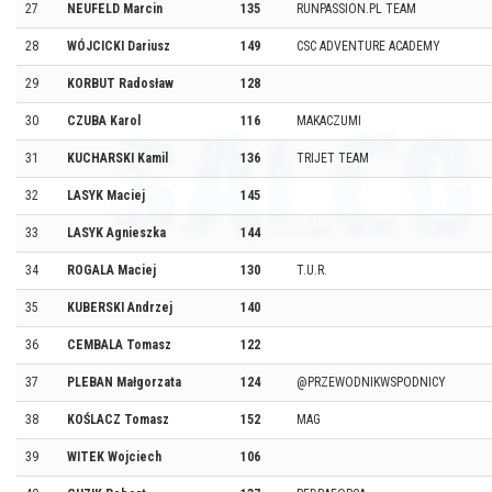
27
NEUFELD Marcin
135
RUNPASSION.PL TEAM
28
WÓJCICKI Dariusz
149
CSC ADVENTURE ACADEMY
29
KORBUT Radosław
128
30
CZUBA Karol
116
MAKACZUMI
31
KUCHARSKI Kamil
136
TRIJET TEAM
32
LASYK Maciej
145
33
LASYK Agnieszka
144
34
ROGALA Maciej
130
T.U.R.
35
KUBERSKI Andrzej
140
36
CEMBALA Tomasz
122
37
PLEBAN Małgorzata
124
@PRZEWODNIKWSPODNICY
38
KOŚLACZ Tomasz
152
MAG
39
WITEK Wojciech
106