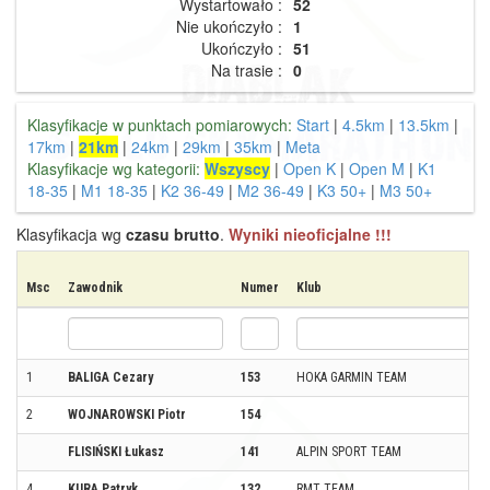
Wystartowało :
52
Nie ukończyło :
1
Ukończyło :
51
Na trasie :
0
Klasyfikacje w punktach pomiarowych:
Start
|
4.5km
|
13.5km
|
17km
|
21km
|
24km
|
29km
|
35km
|
Meta
Klasyfikacje wg kategorii:
Wszyscy
|
Open K
|
Open M
|
K1
18-35
|
M1 18-35
|
K2 36-49
|
M2 36-49
|
K3 50+
|
M3 50+
Klasyfikacja wg
czasu brutto
.
Wyniki nieoficjalne !!!
Msc
Zawodnik
Numer
Klub
1
BALIGA Cezary
153
HOKA GARMIN TEAM
2
WOJNAROWSKI Piotr
154
FLISIŃSKI Łukasz
141
ALPIN SPORT TEAM
4
KURA Patryk
132
RMT TEAM