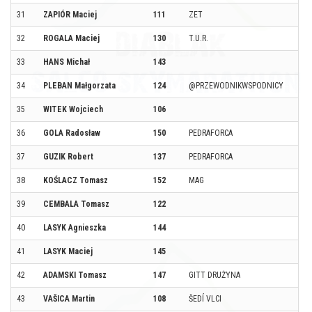
31
ZAPIÓR Maciej
111
ZET
32
ROGALA Maciej
130
T.U.R.
33
HANS Michał
143
34
PLEBAN Małgorzata
124
@PRZEWODNIKWSPODNICY
35
WITEK Wojciech
106
36
GOLA Radosław
150
PEDRAFORCA
37
GUZIK Robert
137
PEDRAFORCA
38
KOŚLACZ Tomasz
152
MAG
39
CEMBALA Tomasz
122
40
LASYK Agnieszka
144
41
LASYK Maciej
145
42
ADAMSKI Tomasz
147
GITT DRUŻYNA
43
VAŠICA Martin
108
ŠEDÍ VLCI