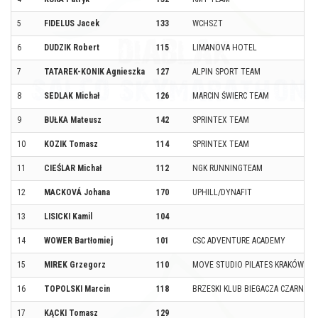
5
FIDELUS Jacek
133
WCHSZT
6
DUDZIK Robert
115
LIMANOVA HOTEL
7
TATAREK-KONIK Agnieszka
127
ALPIN SPORT TEAM
8
SEDLAK Michał
126
MARCIN ŚWIERC TEAM
9
BUŁKA Mateusz
142
SPRINTEX TEAM
10
KOZIK Tomasz
114
SPRINTEX TEAM
11
CIEŚLAR Michał
112
NGK RUNNINGTEAM
12
MACKOVÁ Johana
170
UPHILL/DYNAFIT
13
LISICKI Kamil
104
14
WOWER Bartłomiej
101
CSC ADVENTURE ACADEMY
15
MIREK Grzegorz
110
MOVE STUDIO PILATES KRAKÓW
16
TOPOLSKI Marcin
118
BRZESKI KLUB BIEGACZA CZARNA P
17
KĄCKI Tomasz
129