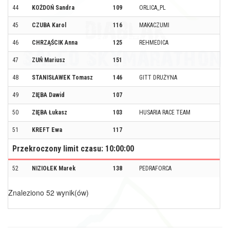
44
KOŻDOŃ Sandra
109
ORLICA_PL
45
CZUBA Karol
116
MAKACZUMI
46
CHRZĄŚCIK Anna
125
REHMEDICA
47
ZUŃ Mariusz
151
48
STANISŁAWEK Tomasz
146
GITT DRUŻYNA
49
ZIĘBA Dawid
107
50
ZIĘBA Łukasz
103
HUSARIA RACE TEAM
51
KREFT Ewa
117
Przekroczony limit czasu: 10:00:00
52
NIZIOŁEK Marek
138
PEDRAFORCA
Znaleziono 52 wynik(ów)