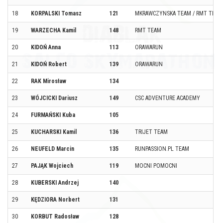
18
KORPALSKI Tomasz
121
MKRAWCZYNSKA TEAM / RMT TEAM
19
WARZECHA Kamil
148
RMT TEAM
20
KIDOŃ Anna
113
ORAWARUN
21
KIDOŃ Robert
139
ORAWARUN
22
RAK Mirosław
134
23
WÓJCICKI Dariusz
149
CSC ADVENTURE ACADEMY
24
FURMAŃSKI Kuba
105
25
KUCHARSKI Kamil
136
TRIJET TEAM
26
NEUFELD Marcin
135
RUNPASSION.PL TEAM
27
PAJĄK Wojciech
119
MOCNI POMOCNI
28
KUBERSKI Andrzej
140
29
KĘDZIORA Norbert
131
30
KORBUT Radosław
128